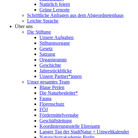
Natürlich feiern
Grüne Lernorte
Schriftliche Anfragen aus dem Abgeordnetenhaus
Leichte Sprache
Über uns
Die Stiftung
Unsere Aufgaben
Stiftungsorgane
Gesetz
Satzung
Organigramm
Geschichte
Jahresrückblicke
Unsere Partner*innen
Unser gesamtes Team
Blaue Perlen
Die Naturbegleiter*
Fauna
Florenschutz
FÖJ
Fördermittelvergabe
Geschäftsleitung
Koordinierungsstelle Ehrenamt
Langer Tag der StadtNatur + Umweltkalender
Naturschutzakademie Berlin