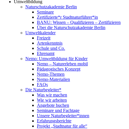
Umweltbildung
Naturschutzakademie Berlin
Seminare
Zertifizierte*r Stadtnaturführer*in
BANU: Wissen – Qualifizieren – Zertifizieren
Über die Naturschutzakademie Berlin
Umweltkalender
Freizeit
Artenkenntnis
Schule und Co.
Ehrenamt
Nemo: Umweltbildung für Kinder
Nemo – Naturerleben mobil
Pädagogisches Konzept
Nemo-Themen
Nemo-Materialien
FAQs
Die Naturbegleiter*
Was wir machen
Wie wir arbeiten
Angebote buchen
Seminare und Fachtage
Unsere Naturbegleiter*innen
Erfahrungsberichte
Projekt „Stadtnatur für alle“