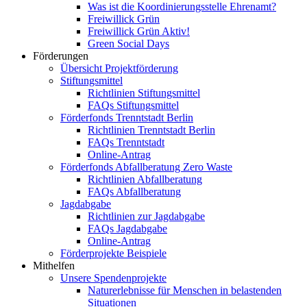
Was ist die Koordinierungsstelle Ehrenamt?
Freiwillick Grün
Freiwillick Grün Aktiv!
Green Social Days
Förderungen
Übersicht Projektförderung
Stiftungsmittel
Richtlinien Stiftungsmittel
FAQs Stiftungsmittel
Förderfonds Trenntstadt Berlin
Richtlinien Trenntstadt Berlin
FAQs Trenntstadt
Online-Antrag
Förderfonds Abfallberatung Zero Waste
Richtlinien Abfallberatung
FAQs Abfallberatung
Jagdabgabe
Richtlinien zur Jagdabgabe
FAQs Jagdabgabe
Online-Antrag
Förderprojekte Beispiele
Mithelfen
Unsere Spendenprojekte
Naturerlebnisse für Menschen in belastenden
Situationen