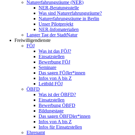
Naturerfahrungsräume (NER)
NER-Beratungsstelle
Was sind Naturerfahrungsräume?
Naturerfahrungsräume in Berlin
Unser Pilotprojekt
NER-Infomaterialien
Langer Tag der StadtNatur
Freiwilligendienste
FÖJ
Was ist das FÖJ?
Einsatzstellen
Bewerbung FÖJ
Seminare
Das sagen FÖJler*innen
Infos von A bis Z
Leitbild FÖJ
ÖBFD
Was ist der ÖBFD?
Einsatzstellen
Bewerbung ÖBFD
Bildungstage
Das sagen ÖBFDler*innen
Infos von A bis Z
Infos für Einsatzstellen
Ehrenamt