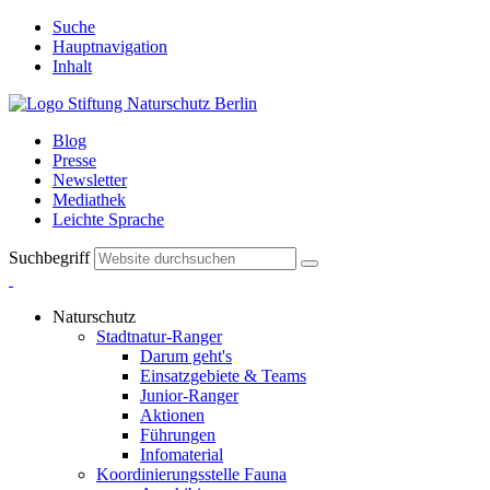
Suche
Hauptnavigation
Inhalt
Blog
Presse
Newsletter
Mediathek
Leichte Sprache
Suchbegriff
Naturschutz
Stadtnatur-Ranger
Darum geht's
Einsatzgebiete & Teams
Junior-Ranger
Aktionen
Führungen
Infomaterial
Koordinierungsstelle Fauna