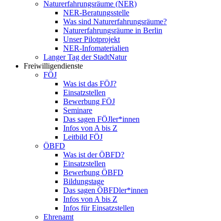
Naturerfahrungsräume (NER)
NER-Beratungsstelle
Was sind Naturerfahrungsräume?
Naturerfahrungsräume in Berlin
Unser Pilotprojekt
NER-Infomaterialien
Langer Tag der StadtNatur
Freiwilligendienste
FÖJ
Was ist das FÖJ?
Einsatzstellen
Bewerbung FÖJ
Seminare
Das sagen FÖJler*innen
Infos von A bis Z
Leitbild FÖJ
ÖBFD
Was ist der ÖBFD?
Einsatzstellen
Bewerbung ÖBFD
Bildungstage
Das sagen ÖBFDler*innen
Infos von A bis Z
Infos für Einsatzstellen
Ehrenamt