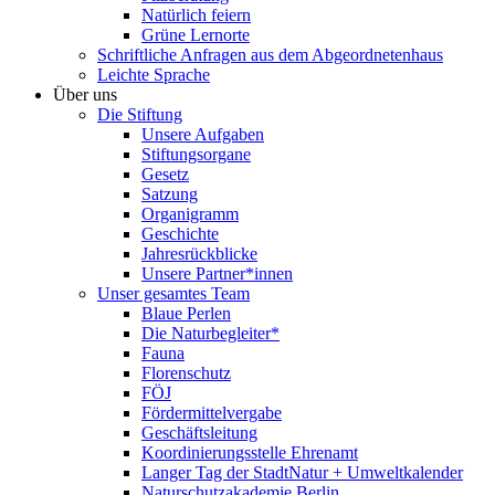
Natürlich feiern
Grüne Lernorte
Schriftliche Anfragen aus dem Abgeordnetenhaus
Leichte Sprache
Über uns
Die Stiftung
Unsere Aufgaben
Stiftungsorgane
Gesetz
Satzung
Organigramm
Geschichte
Jahresrückblicke
Unsere Partner*innen
Unser gesamtes Team
Blaue Perlen
Die Naturbegleiter*
Fauna
Florenschutz
FÖJ
Fördermittelvergabe
Geschäftsleitung
Koordinierungsstelle Ehrenamt
Langer Tag der StadtNatur + Umweltkalender
Naturschutzakademie Berlin