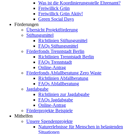
Was ist die Koordinierungsstelle Ehrenamt?
Freiwillick Grün
Freiwillick Grün Aktiv!
Green Social Days
Förderungen
Übersicht Projektförderung
Stiftungsmittel
Richtlinien Stiftungsmittel
FAQs Stiftungsmittel
Förderfonds Trenntstadt Berlin
Richtlinien Trenntstadt Berlin
FAQs Trenntstadt
Online-Antrag
Förderfonds Abfallberatung Zero Waste
Richtlinien Abfallberatung
FAQs Abfallberatung
Jagdabgabe
Richtlinien zur Jagdabgabe
FAQs Jagdabgabe
Online-Antrag
Förderprojekte Beispiele
Mithelfen
Unsere Spendenprojekte
Naturerlebnisse für Menschen in belastenden
Situationen