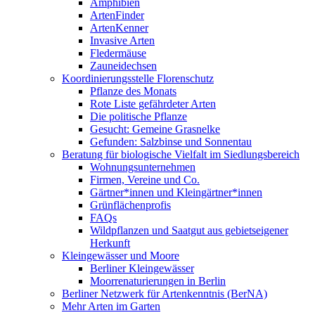
Amphibien
ArtenFinder
ArtenKenner
Invasive Arten
Fledermäuse
Zauneidechsen
Koordinierungsstelle Florenschutz
Pflanze des Monats
Rote Liste gefährdeter Arten
Die politische Pflanze
Gesucht: Gemeine Grasnelke
Gefunden: Salzbinse und Sonnentau
Beratung für biologische Vielfalt im Siedlungsbereich
Wohnungsunternehmen
Firmen, Vereine und Co.
Gärtner*innen und Kleingärtner*innen
Grünflächenprofis
FAQs
Wildpflanzen und Saatgut aus gebietseigener
Herkunft
Kleingewässer und Moore
Berliner Kleingewässer
Moorrenaturierungen in Berlin
Berliner Netzwerk für Artenkenntnis (BerNA)
Mehr Arten im Garten