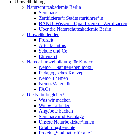
Umweltbildung
Naturschutzakademie Berlin
Seminare
Zertifizierte*r Stadtnaturführer*in
BANU: Wissen – Qualifizieren – Zertifizieren
Über die Naturschutzakademie Berlin
Umweltkalender
Freizeit
Artenkenntnis
Schule und Co.
Ehrenamt
Nemo: Umweltbildung für Kinder
Nemo – Naturerleben mobil
Pädagogisches Konzept
Nemo-Themen
Nemo-Materialien
FAQs
Die Naturbegleiter*
Was wir machen
Wie wir arbeiten
Angebote buchen
Seminare und Fachtage
Unsere Naturbegleiter*innen
Erfahrungsberichte
Projekt „Stadtnatur für alle“