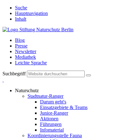
Suche
Hauptnavigation
Inhalt
Blog
Presse
Newsletter
Mediathek
Leichte Sprache
Suchbegriff
Naturschutz
Stadtnatur-Ranger
Darum geht's
Einsatzgebiete & Teams
Junior-Ranger
Aktionen
Führungen
Infomaterial
Koordinierungsstelle Fauna