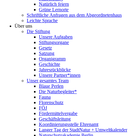
Natürlich feiern
Grüne Lernorte
Schriftliche Anfragen aus dem Abgeordnetenhaus
Leichte Sprache
Über uns
Die Stiftung
Unsere Aufgaben
Stiftungsorgane
Gesetz
Satzung
Organigramm
Geschichte
Jahresrückblicke
Unsere Partner*innen
Unser gesamtes Team
Blaue Perlen
Die Naturbegleiter*
Fauna
Florenschutz
FÖJ
Fördermittelvergabe
Geschäftsleitung
Koordinierungsstelle Ehrenamt
Langer Tag der StadtNatur + Umweltkalender
Naturschutzakademie Berlin