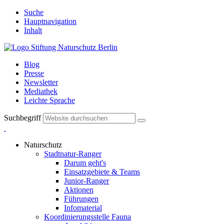
Suche
Hauptnavigation
Inhalt
Blog
Presse
Newsletter
Mediathek
Leichte Sprache
Suchbegriff
Naturschutz
Stadtnatur-Ranger
Darum geht's
Einsatzgebiete & Teams
Junior-Ranger
Aktionen
Führungen
Infomaterial
Koordinierungsstelle Fauna