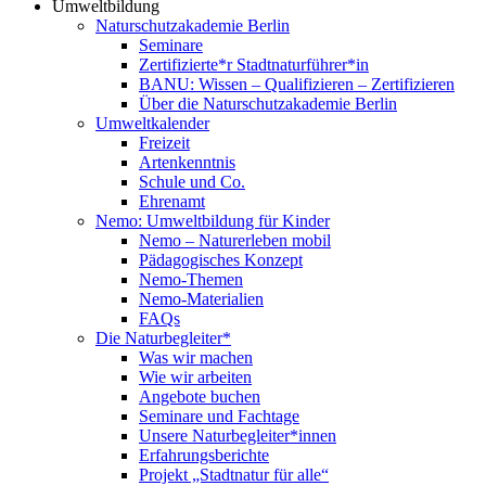
Umweltbildung
Naturschutzakademie Berlin
Seminare
Zertifizierte*r Stadtnaturführer*in
BANU: Wissen – Qualifizieren – Zertifizieren
Über die Naturschutzakademie Berlin
Umweltkalender
Freizeit
Artenkenntnis
Schule und Co.
Ehrenamt
Nemo: Umweltbildung für Kinder
Nemo – Naturerleben mobil
Pädagogisches Konzept
Nemo-Themen
Nemo-Materialien
FAQs
Die Naturbegleiter*
Was wir machen
Wie wir arbeiten
Angebote buchen
Seminare und Fachtage
Unsere Naturbegleiter*innen
Erfahrungsberichte
Projekt „Stadtnatur für alle“