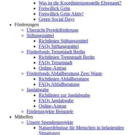
Was ist die Koordinierungsstelle Ehrenamt?
Freiwillick Grün
Freiwillick Grün Aktiv!
Green Social Days
Förderungen
Übersicht Projektförderung
Stiftungsmittel
Richtlinien Stiftungsmittel
FAQs Stiftungsmittel
Förderfonds Trenntstadt Berlin
Richtlinien Trenntstadt Berlin
FAQs Trenntstadt
Online-Antrag
Förderfonds Abfallberatung Zero Waste
Richtlinien Abfallberatung
FAQs Abfallberatung
Jagdabgabe
Richtlinien zur Jagdabgabe
FAQs Jagdabgabe
Online-Antrag
Förderprojekte Beispiele
Mithelfen
Unsere Spendenprojekte
Naturerlebnisse für Menschen in belastenden
Situationen