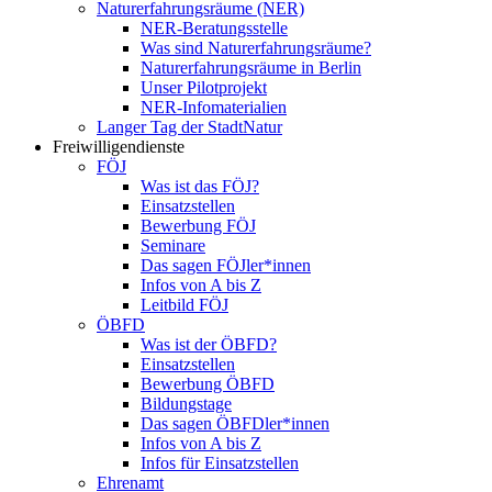
Naturerfahrungsräume (NER)
NER-Beratungsstelle
Was sind Naturerfahrungsräume?
Naturerfahrungsräume in Berlin
Unser Pilotprojekt
NER-Infomaterialien
Langer Tag der StadtNatur
Freiwilligendienste
FÖJ
Was ist das FÖJ?
Einsatzstellen
Bewerbung FÖJ
Seminare
Das sagen FÖJler*innen
Infos von A bis Z
Leitbild FÖJ
ÖBFD
Was ist der ÖBFD?
Einsatzstellen
Bewerbung ÖBFD
Bildungstage
Das sagen ÖBFDler*innen
Infos von A bis Z
Infos für Einsatzstellen
Ehrenamt