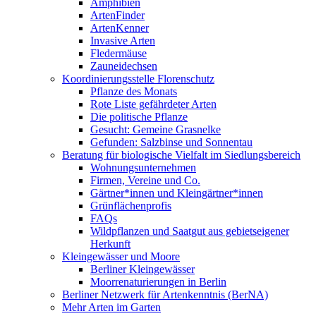
Amphibien
ArtenFinder
ArtenKenner
Invasive Arten
Fledermäuse
Zauneidechsen
Koordinierungsstelle Florenschutz
Pflanze des Monats
Rote Liste gefährdeter Arten
Die politische Pflanze
Gesucht: Gemeine Grasnelke
Gefunden: Salzbinse und Sonnentau
Beratung für biologische Vielfalt im Siedlungsbereich
Wohnungsunternehmen
Firmen, Vereine und Co.
Gärtner*innen und Kleingärtner*innen
Grünflächenprofis
FAQs
Wildpflanzen und Saatgut aus gebietseigener
Herkunft
Kleingewässer und Moore
Berliner Kleingewässer
Moorrenaturierungen in Berlin
Berliner Netzwerk für Artenkenntnis (BerNA)
Mehr Arten im Garten