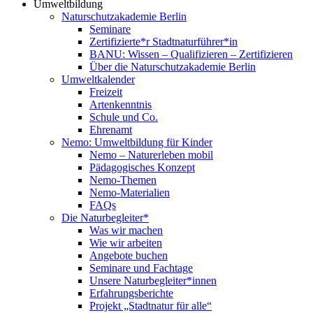
Umweltbildung
Naturschutzakademie Berlin
Seminare
Zertifizierte*r Stadtnaturführer*in
BANU: Wissen – Qualifizieren – Zertifizieren
Über die Naturschutzakademie Berlin
Umweltkalender
Freizeit
Artenkenntnis
Schule und Co.
Ehrenamt
Nemo: Umweltbildung für Kinder
Nemo – Naturerleben mobil
Pädagogisches Konzept
Nemo-Themen
Nemo-Materialien
FAQs
Die Naturbegleiter*
Was wir machen
Wie wir arbeiten
Angebote buchen
Seminare und Fachtage
Unsere Naturbegleiter*innen
Erfahrungsberichte
Projekt „Stadtnatur für alle“