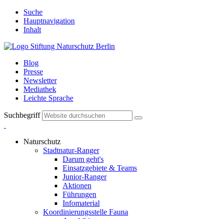
Suche
Hauptnavigation
Inhalt
Blog
Presse
Newsletter
Mediathek
Leichte Sprache
Suchbegriff
Naturschutz
Stadtnatur-Ranger
Darum geht's
Einsatzgebiete & Teams
Junior-Ranger
Aktionen
Führungen
Infomaterial
Koordinierungsstelle Fauna