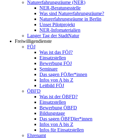
Naturerfahrungsräume (NER)
NER-Beratungsstelle
Was sind Naturerfahrungsräume?
Naturerfahrungsräume in Berlin
Unser Pilotprojekt
NER-Infomaterialien
Langer Tag der StadtNatur
Freiwilligendienste
FÖJ
Was ist das FÖJ?
Einsatzstellen
Bewerbung FÖJ
Seminare
Das sagen FÖJler*innen
Infos von A bis Z
Leitbild FÖJ
ÖBFD
Was ist der ÖBFD?
Einsatzstellen
Bewerbung ÖBFD
Bildungstage
Das sagen ÖBFDler*innen
Infos von A bis Z
Infos für Einsatzstellen
Ehrenamt