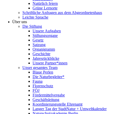
Natürlich feiern
Grüne Lernorte
Schriftliche Anfragen aus dem Abgeordnetenhaus
Leichte Sprache
Über uns
Die Stiftung
Unsere Aufgaben
Stiftungsorgane
Gesetz
Satzung
Organigramm
Geschichte
Jahresrückblicke
Unsere Partner*innen
Unser gesamtes Team
Blaue Perlen
Die Naturbegleiter*
Fauna
Florenschutz
FÖJ
Fördermittelvergabe
Geschäftsleitung
Koordinierungsstelle Ehrenamt
Langer Tag der StadtNatur + Umweltkalender
Naturschutzakademie Berlin