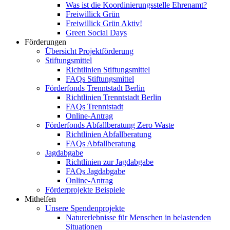
Was ist die Koordinierungsstelle Ehrenamt?
Freiwillick Grün
Freiwillick Grün Aktiv!
Green Social Days
Förderungen
Übersicht Projektförderung
Stiftungsmittel
Richtlinien Stiftungsmittel
FAQs Stiftungsmittel
Förderfonds Trenntstadt Berlin
Richtlinien Trenntstadt Berlin
FAQs Trenntstadt
Online-Antrag
Förderfonds Abfallberatung Zero Waste
Richtlinien Abfallberatung
FAQs Abfallberatung
Jagdabgabe
Richtlinien zur Jagdabgabe
FAQs Jagdabgabe
Online-Antrag
Förderprojekte Beispiele
Mithelfen
Unsere Spendenprojekte
Naturerlebnisse für Menschen in belastenden
Situationen