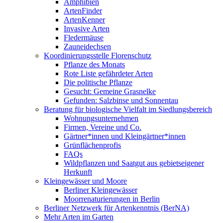
Amphibien
ArtenFinder
ArtenKenner
Invasive Arten
Fledermäuse
Zauneidechsen
Koordinierungsstelle Florenschutz
Pflanze des Monats
Rote Liste gefährdeter Arten
Die politische Pflanze
Gesucht: Gemeine Grasnelke
Gefunden: Salzbinse und Sonnentau
Beratung für biologische Vielfalt im Siedlungsbereich
Wohnungsunternehmen
Firmen, Vereine und Co.
Gärtner*innen und Kleingärtner*innen
Grünflächenprofis
FAQs
Wildpflanzen und Saatgut aus gebietseigener
Herkunft
Kleingewässer und Moore
Berliner Kleingewässer
Moorrenaturierungen in Berlin
Berliner Netzwerk für Artenkenntnis (BerNA)
Mehr Arten im Garten