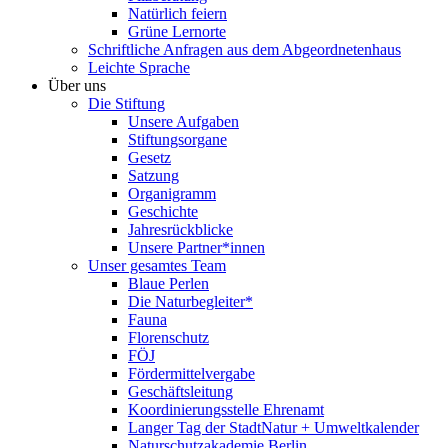
Natürlich feiern
Grüne Lernorte
Schriftliche Anfragen aus dem Abgeordnetenhaus
Leichte Sprache
Über uns
Die Stiftung
Unsere Aufgaben
Stiftungsorgane
Gesetz
Satzung
Organigramm
Geschichte
Jahresrückblicke
Unsere Partner*innen
Unser gesamtes Team
Blaue Perlen
Die Naturbegleiter*
Fauna
Florenschutz
FÖJ
Fördermittelvergabe
Geschäftsleitung
Koordinierungsstelle Ehrenamt
Langer Tag der StadtNatur + Umweltkalender
Naturschutzakademie Berlin