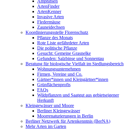
Amphibien
ArtenFinder
ArtenKenner
Invasive Arten
Fledermäuse
Zauneidechsen
Koordinierungsstelle Florenschutz
Pflanze des Monats
Rote Liste gefährdeter Arten
Die politische Pflanze
Gesucht: Gemeine Grasnelke
Gefunden: Salzbinse und Sonnentau
Beratung für biologische Vielfalt im Siedlungsbereich
Wohnungsunternehmen
Firmen, Vereine und Co.
Gärtner*innen und Kleingärtner*innen
Grünflächenprofis
FAQs
Wildpflanzen und Saatgut aus gebietseigener
Herkunft
Kleingewässer und Moore
Berliner Kleingewässer
Moorrenaturierungen in Berlin
Berliner Netzwerk für Artenkenntnis (BerNA)
Mehr Arten im Garten