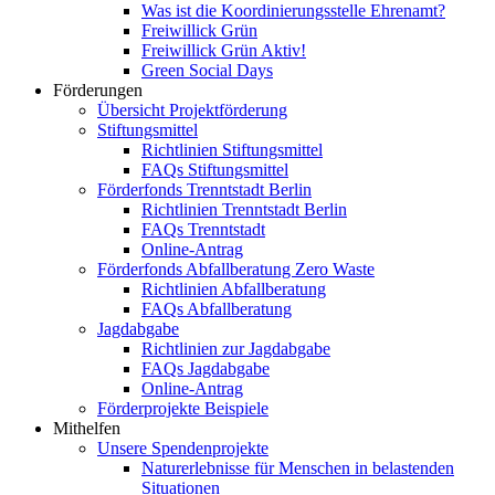
Was ist die Koordinierungsstelle Ehrenamt?
Freiwillick Grün
Freiwillick Grün Aktiv!
Green Social Days
Förderungen
Übersicht Projektförderung
Stiftungsmittel
Richtlinien Stiftungsmittel
FAQs Stiftungsmittel
Förderfonds Trenntstadt Berlin
Richtlinien Trenntstadt Berlin
FAQs Trenntstadt
Online-Antrag
Förderfonds Abfallberatung Zero Waste
Richtlinien Abfallberatung
FAQs Abfallberatung
Jagdabgabe
Richtlinien zur Jagdabgabe
FAQs Jagdabgabe
Online-Antrag
Förderprojekte Beispiele
Mithelfen
Unsere Spendenprojekte
Naturerlebnisse für Menschen in belastenden
Situationen