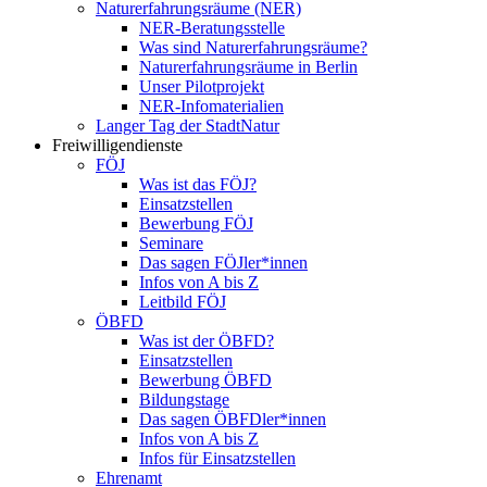
Naturerfahrungsräume (NER)
NER-Beratungsstelle
Was sind Naturerfahrungsräume?
Naturerfahrungsräume in Berlin
Unser Pilotprojekt
NER-Infomaterialien
Langer Tag der StadtNatur
Freiwilligendienste
FÖJ
Was ist das FÖJ?
Einsatzstellen
Bewerbung FÖJ
Seminare
Das sagen FÖJler*innen
Infos von A bis Z
Leitbild FÖJ
ÖBFD
Was ist der ÖBFD?
Einsatzstellen
Bewerbung ÖBFD
Bildungstage
Das sagen ÖBFDler*innen
Infos von A bis Z
Infos für Einsatzstellen
Ehrenamt