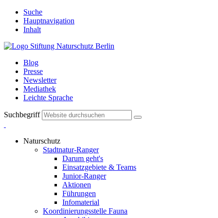
Suche
Hauptnavigation
Inhalt
Blog
Presse
Newsletter
Mediathek
Leichte Sprache
Suchbegriff
Naturschutz
Stadtnatur-Ranger
Darum geht's
Einsatzgebiete & Teams
Junior-Ranger
Aktionen
Führungen
Infomaterial
Koordinierungsstelle Fauna