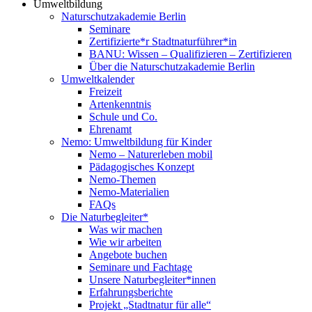
Umweltbildung
Naturschutzakademie Berlin
Seminare
Zertifizierte*r Stadtnaturführer*in
BANU: Wissen – Qualifizieren – Zertifizieren
Über die Naturschutzakademie Berlin
Umweltkalender
Freizeit
Artenkenntnis
Schule und Co.
Ehrenamt
Nemo: Umweltbildung für Kinder
Nemo – Naturerleben mobil
Pädagogisches Konzept
Nemo-Themen
Nemo-Materialien
FAQs
Die Naturbegleiter*
Was wir machen
Wie wir arbeiten
Angebote buchen
Seminare und Fachtage
Unsere Naturbegleiter*innen
Erfahrungsberichte
Projekt „Stadtnatur für alle“