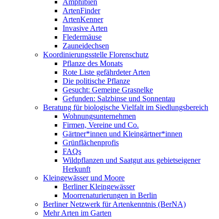
Amphibien
ArtenFinder
ArtenKenner
Invasive Arten
Fledermäuse
Zauneidechsen
Koordinierungsstelle Florenschutz
Pflanze des Monats
Rote Liste gefährdeter Arten
Die politische Pflanze
Gesucht: Gemeine Grasnelke
Gefunden: Salzbinse und Sonnentau
Beratung für biologische Vielfalt im Siedlungsbereich
Wohnungsunternehmen
Firmen, Vereine und Co.
Gärtner*innen und Kleingärtner*innen
Grünflächenprofis
FAQs
Wildpflanzen und Saatgut aus gebietseigener
Herkunft
Kleingewässer und Moore
Berliner Kleingewässer
Moorrenaturierungen in Berlin
Berliner Netzwerk für Artenkenntnis (BerNA)
Mehr Arten im Garten