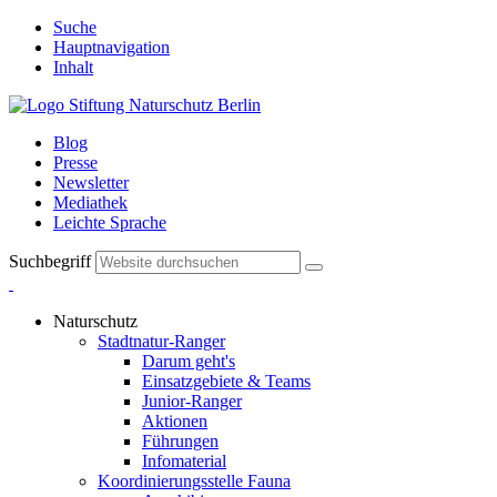
Suche
Hauptnavigation
Inhalt
Blog
Presse
Newsletter
Mediathek
Leichte Sprache
Suchbegriff
Naturschutz
Stadtnatur-Ranger
Darum geht's
Einsatzgebiete & Teams
Junior-Ranger
Aktionen
Führungen
Infomaterial
Koordinierungsstelle Fauna