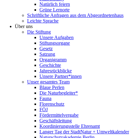
Natürlich feiern
Grüne Lernorte
Schriftliche Anfragen aus dem Abgeordnetenhaus
Leichte Sprache
Über uns
Die Stiftung
Unsere Aufgaben
Stiftungsorgane
Gesetz
Satzung
Organigramm
Geschichte
Jahresrückblicke
Unsere Partner*innen
Unser gesamtes Team
Blaue Perlen
Die Naturbegleiter*
Fauna
Florenschutz
FÖJ
Fördermittelvergabe
Geschäftsleitung
Koordinierungsstelle Ehrenamt
Langer Tag der StadtNatur + Umweltkalender
Naturschutzakademie Berlin