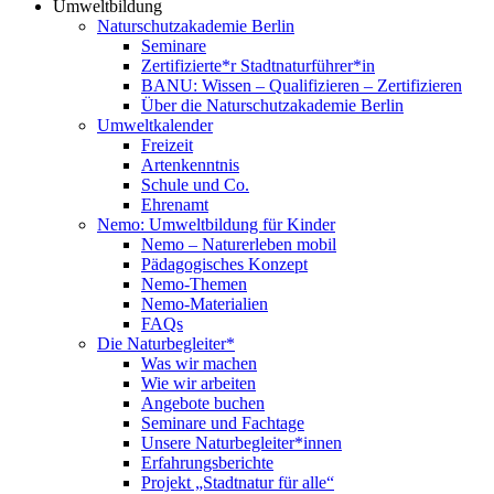
Umweltbildung
Naturschutzakademie Berlin
Seminare
Zertifizierte*r Stadtnaturführer*in
BANU: Wissen – Qualifizieren – Zertifizieren
Über die Naturschutzakademie Berlin
Umweltkalender
Freizeit
Artenkenntnis
Schule und Co.
Ehrenamt
Nemo: Umweltbildung für Kinder
Nemo – Naturerleben mobil
Pädagogisches Konzept
Nemo-Themen
Nemo-Materialien
FAQs
Die Naturbegleiter*
Was wir machen
Wie wir arbeiten
Angebote buchen
Seminare und Fachtage
Unsere Naturbegleiter*innen
Erfahrungsberichte
Projekt „Stadtnatur für alle“