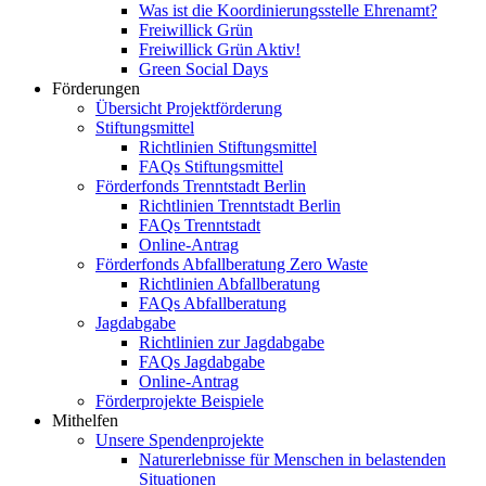
Was ist die Koordinierungsstelle Ehrenamt?
Freiwillick Grün
Freiwillick Grün Aktiv!
Green Social Days
Förderungen
Übersicht Projektförderung
Stiftungsmittel
Richtlinien Stiftungsmittel
FAQs Stiftungsmittel
Förderfonds Trenntstadt Berlin
Richtlinien Trenntstadt Berlin
FAQs Trenntstadt
Online-Antrag
Förderfonds Abfallberatung Zero Waste
Richtlinien Abfallberatung
FAQs Abfallberatung
Jagdabgabe
Richtlinien zur Jagdabgabe
FAQs Jagdabgabe
Online-Antrag
Förderprojekte Beispiele
Mithelfen
Unsere Spendenprojekte
Naturerlebnisse für Menschen in belastenden
Situationen