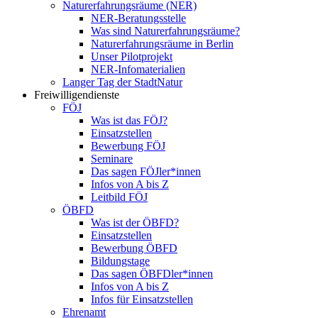
Naturerfahrungsräume (NER)
NER-Beratungsstelle
Was sind Naturerfahrungsräume?
Naturerfahrungsräume in Berlin
Unser Pilotprojekt
NER-Infomaterialien
Langer Tag der StadtNatur
Freiwilligendienste
FÖJ
Was ist das FÖJ?
Einsatzstellen
Bewerbung FÖJ
Seminare
Das sagen FÖJler*innen
Infos von A bis Z
Leitbild FÖJ
ÖBFD
Was ist der ÖBFD?
Einsatzstellen
Bewerbung ÖBFD
Bildungstage
Das sagen ÖBFDler*innen
Infos von A bis Z
Infos für Einsatzstellen
Ehrenamt