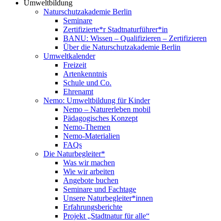
Umweltbildung
Naturschutzakademie Berlin
Seminare
Zertifizierte*r Stadtnaturführer*in
BANU: Wissen – Qualifizieren – Zertifizieren
Über die Naturschutzakademie Berlin
Umweltkalender
Freizeit
Artenkenntnis
Schule und Co.
Ehrenamt
Nemo: Umweltbildung für Kinder
Nemo – Naturerleben mobil
Pädagogisches Konzept
Nemo-Themen
Nemo-Materialien
FAQs
Die Naturbegleiter*
Was wir machen
Wie wir arbeiten
Angebote buchen
Seminare und Fachtage
Unsere Naturbegleiter*innen
Erfahrungsberichte
Projekt „Stadtnatur für alle“