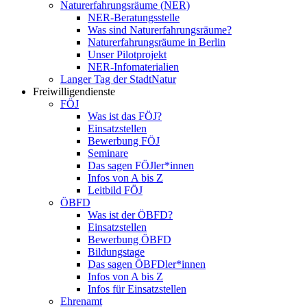
Naturerfahrungsräume (NER)
NER-Beratungsstelle
Was sind Naturerfahrungsräume?
Naturerfahrungsräume in Berlin
Unser Pilotprojekt
NER-Infomaterialien
Langer Tag der StadtNatur
Freiwilligendienste
FÖJ
Was ist das FÖJ?
Einsatzstellen
Bewerbung FÖJ
Seminare
Das sagen FÖJler*innen
Infos von A bis Z
Leitbild FÖJ
ÖBFD
Was ist der ÖBFD?
Einsatzstellen
Bewerbung ÖBFD
Bildungstage
Das sagen ÖBFDler*innen
Infos von A bis Z
Infos für Einsatzstellen
Ehrenamt