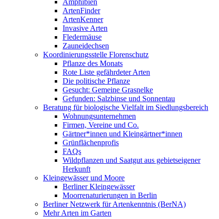
Amphibien
ArtenFinder
ArtenKenner
Invasive Arten
Fledermäuse
Zauneidechsen
Koordinierungsstelle Florenschutz
Pflanze des Monats
Rote Liste gefährdeter Arten
Die politische Pflanze
Gesucht: Gemeine Grasnelke
Gefunden: Salzbinse und Sonnentau
Beratung für biologische Vielfalt im Siedlungsbereich
Wohnungsunternehmen
Firmen, Vereine und Co.
Gärtner*innen und Kleingärtner*innen
Grünflächenprofis
FAQs
Wildpflanzen und Saatgut aus gebietseigener
Herkunft
Kleingewässer und Moore
Berliner Kleingewässer
Moorrenaturierungen in Berlin
Berliner Netzwerk für Artenkenntnis (BerNA)
Mehr Arten im Garten