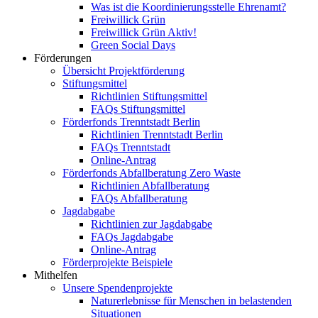
Was ist die Koordinierungsstelle Ehrenamt?
Freiwillick Grün
Freiwillick Grün Aktiv!
Green Social Days
Förderungen
Übersicht Projektförderung
Stiftungsmittel
Richtlinien Stiftungsmittel
FAQs Stiftungsmittel
Förderfonds Trenntstadt Berlin
Richtlinien Trenntstadt Berlin
FAQs Trenntstadt
Online-Antrag
Förderfonds Abfallberatung Zero Waste
Richtlinien Abfallberatung
FAQs Abfallberatung
Jagdabgabe
Richtlinien zur Jagdabgabe
FAQs Jagdabgabe
Online-Antrag
Förderprojekte Beispiele
Mithelfen
Unsere Spendenprojekte
Naturerlebnisse für Menschen in belastenden
Situationen