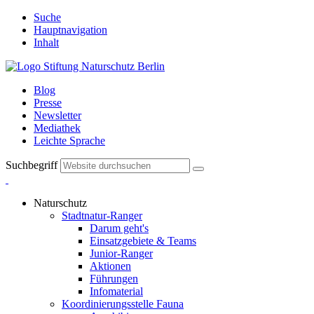
Suche
Hauptnavigation
Inhalt
Blog
Presse
Newsletter
Mediathek
Leichte Sprache
Suchbegriff
Naturschutz
Stadtnatur-Ranger
Darum geht's
Einsatzgebiete & Teams
Junior-Ranger
Aktionen
Führungen
Infomaterial
Koordinierungsstelle Fauna