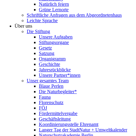
Natürlich feiern
Grüne Lernorte
Schriftliche Anfragen aus dem Abgeordnetenhaus
Leichte Sprache
Über uns
Die Stiftung
Unsere Aufgaben
Stiftungsorgane
Gesetz
Satzung
Organigramm
Geschichte
Jahresrückblicke
Unsere Partner*innen
Unser gesamtes Team
Blaue Perlen
Die Naturbegleiter*
Fauna
Florenschutz
FÖJ
Fördermittelvergabe
Geschäftsleitung
Koordinierungsstelle Ehrenamt
Langer Tag der StadtNatur + Umweltkalender
Naturschutzakademie Berlin