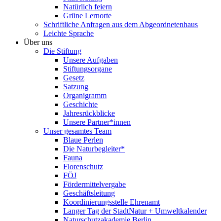
Natürlich feiern
Grüne Lernorte
Schriftliche Anfragen aus dem Abgeordnetenhaus
Leichte Sprache
Über uns
Die Stiftung
Unsere Aufgaben
Stiftungsorgane
Gesetz
Satzung
Organigramm
Geschichte
Jahresrückblicke
Unsere Partner*innen
Unser gesamtes Team
Blaue Perlen
Die Naturbegleiter*
Fauna
Florenschutz
FÖJ
Fördermittelvergabe
Geschäftsleitung
Koordinierungsstelle Ehrenamt
Langer Tag der StadtNatur + Umweltkalender
Naturschutzakademie Berlin