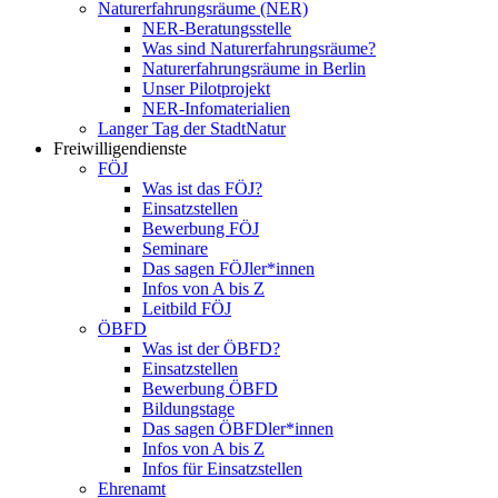
Naturerfahrungsräume (NER)
NER-Beratungsstelle
Was sind Naturerfahrungsräume?
Naturerfahrungsräume in Berlin
Unser Pilotprojekt
NER-Infomaterialien
Langer Tag der StadtNatur
Freiwilligendienste
FÖJ
Was ist das FÖJ?
Einsatzstellen
Bewerbung FÖJ
Seminare
Das sagen FÖJler*innen
Infos von A bis Z
Leitbild FÖJ
ÖBFD
Was ist der ÖBFD?
Einsatzstellen
Bewerbung ÖBFD
Bildungstage
Das sagen ÖBFDler*innen
Infos von A bis Z
Infos für Einsatzstellen
Ehrenamt