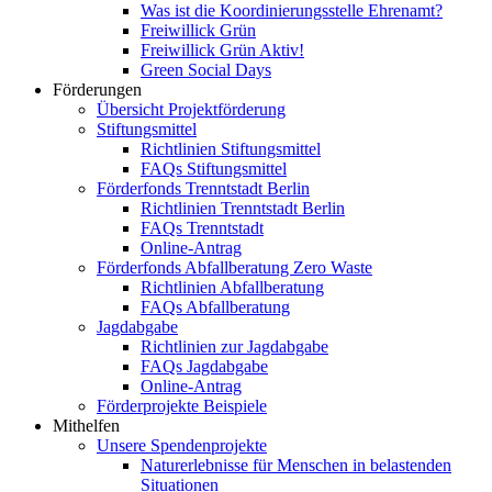
Was ist die Koordinierungsstelle Ehrenamt?
Freiwillick Grün
Freiwillick Grün Aktiv!
Green Social Days
Förderungen
Übersicht Projektförderung
Stiftungsmittel
Richtlinien Stiftungsmittel
FAQs Stiftungsmittel
Förderfonds Trenntstadt Berlin
Richtlinien Trenntstadt Berlin
FAQs Trenntstadt
Online-Antrag
Förderfonds Abfallberatung Zero Waste
Richtlinien Abfallberatung
FAQs Abfallberatung
Jagdabgabe
Richtlinien zur Jagdabgabe
FAQs Jagdabgabe
Online-Antrag
Förderprojekte Beispiele
Mithelfen
Unsere Spendenprojekte
Naturerlebnisse für Menschen in belastenden
Situationen