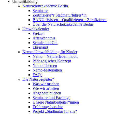
Umweltbildung
Naturschutzakademie Berlin
Seminare
Zertifizierte*r Stadtnaturführer*in
BANU: Wissen – Qualifizieren – Zertifizieren
Über die Naturschutzakademie Berlin
Umweltkalender
Freizeit
Artenkenntnis
Schule und Co.
Ehrenamt
Nemo: Umweltbildung für Kinder
Nemo – Naturerleben mobil
Pädagogisches Konzept
Nemo-Themen
Nemo-Materialien
FAQs
Die Naturbegleiter*
Was wir machen
Wie wir arbeiten
Angebote buchen
Seminare und Fachtage
Unsere Naturbegleiter*innen
Erfahrungsberichte
Projekt „Stadtnatur für alle“