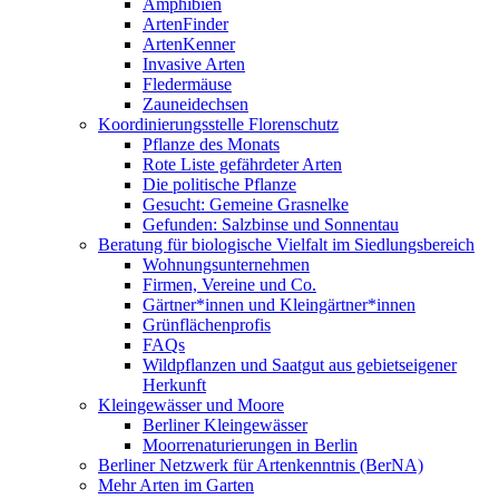
Amphibien
ArtenFinder
ArtenKenner
Invasive Arten
Fledermäuse
Zauneidechsen
Koordinierungsstelle Florenschutz
Pflanze des Monats
Rote Liste gefährdeter Arten
Die politische Pflanze
Gesucht: Gemeine Grasnelke
Gefunden: Salzbinse und Sonnentau
Beratung für biologische Vielfalt im Siedlungsbereich
Wohnungsunternehmen
Firmen, Vereine und Co.
Gärtner*innen und Kleingärtner*innen
Grünflächenprofis
FAQs
Wildpflanzen und Saatgut aus gebietseigener
Herkunft
Kleingewässer und Moore
Berliner Kleingewässer
Moorrenaturierungen in Berlin
Berliner Netzwerk für Artenkenntnis (BerNA)
Mehr Arten im Garten