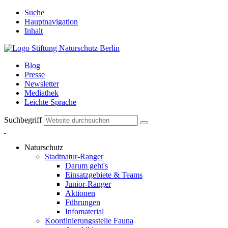
Suche
Hauptnavigation
Inhalt
Blog
Presse
Newsletter
Mediathek
Leichte Sprache
Suchbegriff
Naturschutz
Stadtnatur-Ranger
Darum geht's
Einsatzgebiete & Teams
Junior-Ranger
Aktionen
Führungen
Infomaterial
Koordinierungsstelle Fauna