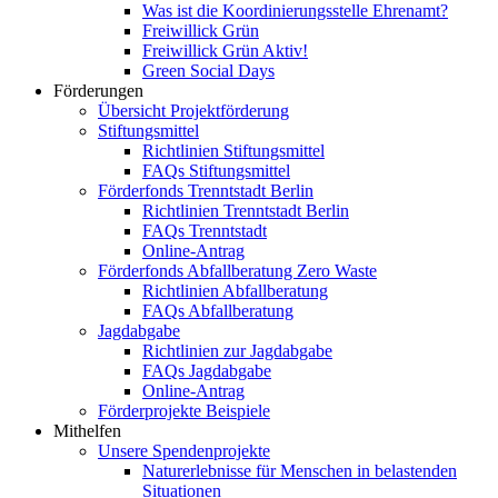
Was ist die Koordinierungsstelle Ehrenamt?
Freiwillick Grün
Freiwillick Grün Aktiv!
Green Social Days
Förderungen
Übersicht Projektförderung
Stiftungsmittel
Richtlinien Stiftungsmittel
FAQs Stiftungsmittel
Förderfonds Trenntstadt Berlin
Richtlinien Trenntstadt Berlin
FAQs Trenntstadt
Online-Antrag
Förderfonds Abfallberatung Zero Waste
Richtlinien Abfallberatung
FAQs Abfallberatung
Jagdabgabe
Richtlinien zur Jagdabgabe
FAQs Jagdabgabe
Online-Antrag
Förderprojekte Beispiele
Mithelfen
Unsere Spendenprojekte
Naturerlebnisse für Menschen in belastenden
Situationen