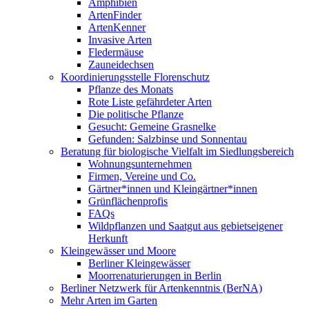
Amphibien
ArtenFinder
ArtenKenner
Invasive Arten
Fledermäuse
Zauneidechsen
Koordinierungsstelle Florenschutz
Pflanze des Monats
Rote Liste gefährdeter Arten
Die politische Pflanze
Gesucht: Gemeine Grasnelke
Gefunden: Salzbinse und Sonnentau
Beratung für biologische Vielfalt im Siedlungsbereich
Wohnungsunternehmen
Firmen, Vereine und Co.
Gärtner*innen und Kleingärtner*innen
Grünflächenprofis
FAQs
Wildpflanzen und Saatgut aus gebietseigener
Herkunft
Kleingewässer und Moore
Berliner Kleingewässer
Moorrenaturierungen in Berlin
Berliner Netzwerk für Artenkenntnis (BerNA)
Mehr Arten im Garten