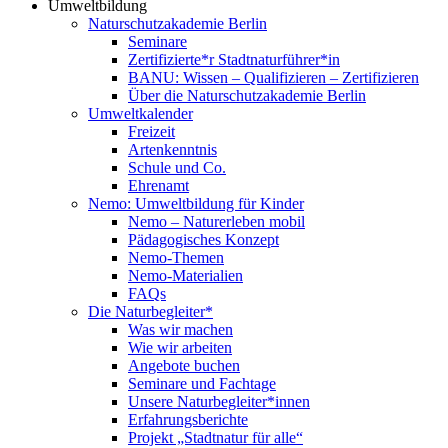
Umweltbildung
Naturschutzakademie Berlin
Seminare
Zertifizierte*r Stadtnaturführer*in
BANU: Wissen – Qualifizieren – Zertifizieren
Über die Naturschutzakademie Berlin
Umweltkalender
Freizeit
Artenkenntnis
Schule und Co.
Ehrenamt
Nemo: Umweltbildung für Kinder
Nemo – Naturerleben mobil
Pädagogisches Konzept
Nemo-Themen
Nemo-Materialien
FAQs
Die Naturbegleiter*
Was wir machen
Wie wir arbeiten
Angebote buchen
Seminare und Fachtage
Unsere Naturbegleiter*innen
Erfahrungsberichte
Projekt „Stadtnatur für alle“