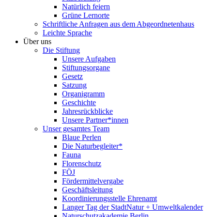
Natürlich feiern
Grüne Lernorte
Schriftliche Anfragen aus dem Abgeordnetenhaus
Leichte Sprache
Über uns
Die Stiftung
Unsere Aufgaben
Stiftungsorgane
Gesetz
Satzung
Organigramm
Geschichte
Jahresrückblicke
Unsere Partner*innen
Unser gesamtes Team
Blaue Perlen
Die Naturbegleiter*
Fauna
Florenschutz
FÖJ
Fördermittelvergabe
Geschäftsleitung
Koordinierungsstelle Ehrenamt
Langer Tag der StadtNatur + Umweltkalender
Naturschutzakademie Berlin