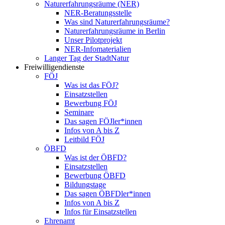
Naturerfahrungsräume (NER)
NER-Beratungsstelle
Was sind Naturerfahrungsräume?
Naturerfahrungsräume in Berlin
Unser Pilotprojekt
NER-Infomaterialien
Langer Tag der StadtNatur
Freiwilligendienste
FÖJ
Was ist das FÖJ?
Einsatzstellen
Bewerbung FÖJ
Seminare
Das sagen FÖJler*innen
Infos von A bis Z
Leitbild FÖJ
ÖBFD
Was ist der ÖBFD?
Einsatzstellen
Bewerbung ÖBFD
Bildungstage
Das sagen ÖBFDler*innen
Infos von A bis Z
Infos für Einsatzstellen
Ehrenamt