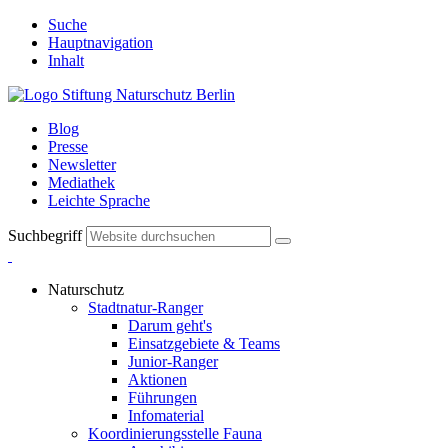
Suche
Hauptnavigation
Inhalt
Blog
Presse
Newsletter
Mediathek
Leichte Sprache
Suchbegriff
Naturschutz
Stadtnatur-Ranger
Darum geht's
Einsatzgebiete & Teams
Junior-Ranger
Aktionen
Führungen
Infomaterial
Koordinierungsstelle Fauna