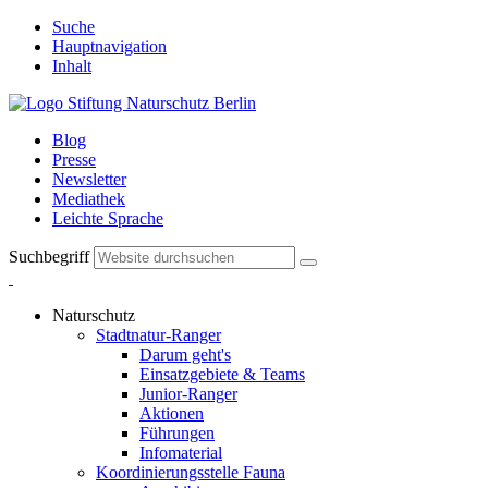
Suche
Hauptnavigation
Inhalt
Blog
Presse
Newsletter
Mediathek
Leichte Sprache
Suchbegriff
Naturschutz
Stadtnatur-Ranger
Darum geht's
Einsatzgebiete & Teams
Junior-Ranger
Aktionen
Führungen
Infomaterial
Koordinierungsstelle Fauna