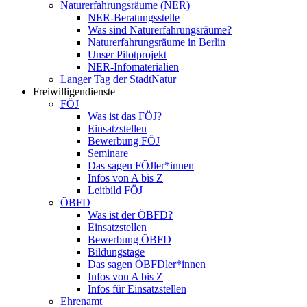
Naturerfahrungsräume (NER)
NER-Beratungsstelle
Was sind Naturerfahrungsräume?
Naturerfahrungsräume in Berlin
Unser Pilotprojekt
NER-Infomaterialien
Langer Tag der StadtNatur
Freiwilligendienste
FÖJ
Was ist das FÖJ?
Einsatzstellen
Bewerbung FÖJ
Seminare
Das sagen FÖJler*innen
Infos von A bis Z
Leitbild FÖJ
ÖBFD
Was ist der ÖBFD?
Einsatzstellen
Bewerbung ÖBFD
Bildungstage
Das sagen ÖBFDler*innen
Infos von A bis Z
Infos für Einsatzstellen
Ehrenamt