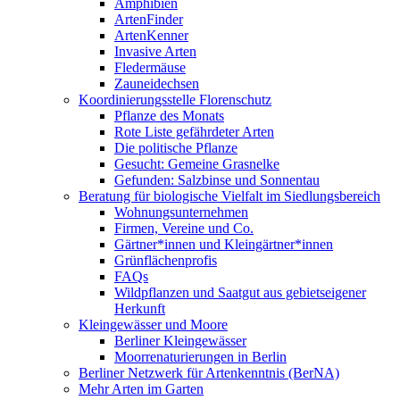
Amphibien
ArtenFinder
ArtenKenner
Invasive Arten
Fledermäuse
Zauneidechsen
Koordinierungsstelle Florenschutz
Pflanze des Monats
Rote Liste gefährdeter Arten
Die politische Pflanze
Gesucht: Gemeine Grasnelke
Gefunden: Salzbinse und Sonnentau
Beratung für biologische Vielfalt im Siedlungsbereich
Wohnungsunternehmen
Firmen, Vereine und Co.
Gärtner*innen und Kleingärtner*innen
Grünflächenprofis
FAQs
Wildpflanzen und Saatgut aus gebietseigener
Herkunft
Kleingewässer und Moore
Berliner Kleingewässer
Moorrenaturierungen in Berlin
Berliner Netzwerk für Artenkenntnis (BerNA)
Mehr Arten im Garten