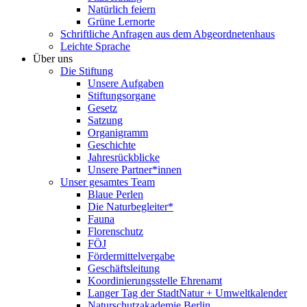
Natürlich feiern
Grüne Lernorte
Schriftliche Anfragen aus dem Abgeordnetenhaus
Leichte Sprache
Über uns
Die Stiftung
Unsere Aufgaben
Stiftungsorgane
Gesetz
Satzung
Organigramm
Geschichte
Jahresrückblicke
Unsere Partner*innen
Unser gesamtes Team
Blaue Perlen
Die Naturbegleiter*
Fauna
Florenschutz
FÖJ
Fördermittelvergabe
Geschäftsleitung
Koordinierungsstelle Ehrenamt
Langer Tag der StadtNatur + Umweltkalender
Naturschutzakademie Berlin