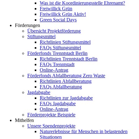
Was ist die Koordinierungsstelle Ehrenamt?
Freiwillick Grün
Freiwillick Grün Aktiv!
Green Social Days
Förderungen
Übersicht Projektförderung
Stiftungsmittel
Richtlinien Stiftungsmittel
FAQs Stiftungsmittel
Förderfonds Trenntstadt Berlin
Richtlinien Trenntstadt Berlin
FAQs Trenntstadt
Online-Antrag
Förderfonds Abfallberatung Zero Waste
Richtlinien Abfallberatung
FAQs Abfallberatung
Jagdabgabe
Richtlinien zur Jagdabgabe
FAQs Jagdabgabe
Online-Antrag
Förderprojekte Beispiele
Mithelfen
Unsere Spendenprojekte
Naturerlebnisse für Menschen in belastenden
Situationen