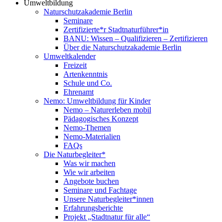
Umweltbildung
Naturschutzakademie Berlin
Seminare
Zertifizierte*r Stadtnaturführer*in
BANU: Wissen – Qualifizieren – Zertifizieren
Über die Naturschutzakademie Berlin
Umweltkalender
Freizeit
Artenkenntnis
Schule und Co.
Ehrenamt
Nemo: Umweltbildung für Kinder
Nemo – Naturerleben mobil
Pädagogisches Konzept
Nemo-Themen
Nemo-Materialien
FAQs
Die Naturbegleiter*
Was wir machen
Wie wir arbeiten
Angebote buchen
Seminare und Fachtage
Unsere Naturbegleiter*innen
Erfahrungsberichte
Projekt „Stadtnatur für alle“