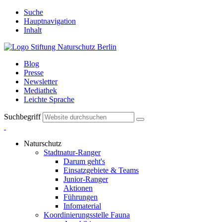
Suche
Hauptnavigation
Inhalt
Blog
Presse
Newsletter
Mediathek
Leichte Sprache
Suchbegriff
Naturschutz
Stadtnatur-Ranger
Darum geht's
Einsatzgebiete & Teams
Junior-Ranger
Aktionen
Führungen
Infomaterial
Koordinierungsstelle Fauna