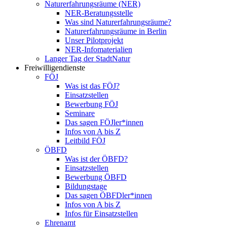
Naturerfahrungsräume (NER)
NER-Beratungsstelle
Was sind Naturerfahrungsräume?
Naturerfahrungsräume in Berlin
Unser Pilotprojekt
NER-Infomaterialien
Langer Tag der StadtNatur
Freiwilligendienste
FÖJ
Was ist das FÖJ?
Einsatzstellen
Bewerbung FÖJ
Seminare
Das sagen FÖJler*innen
Infos von A bis Z
Leitbild FÖJ
ÖBFD
Was ist der ÖBFD?
Einsatzstellen
Bewerbung ÖBFD
Bildungstage
Das sagen ÖBFDler*innen
Infos von A bis Z
Infos für Einsatzstellen
Ehrenamt