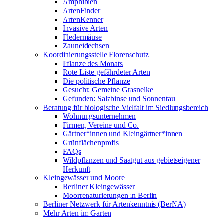
Amphibien
ArtenFinder
ArtenKenner
Invasive Arten
Fledermäuse
Zauneidechsen
Koordinierungsstelle Florenschutz
Pflanze des Monats
Rote Liste gefährdeter Arten
Die politische Pflanze
Gesucht: Gemeine Grasnelke
Gefunden: Salzbinse und Sonnentau
Beratung für biologische Vielfalt im Siedlungsbereich
Wohnungsunternehmen
Firmen, Vereine und Co.
Gärtner*innen und Kleingärtner*innen
Grünflächenprofis
FAQs
Wildpflanzen und Saatgut aus gebietseigener
Herkunft
Kleingewässer und Moore
Berliner Kleingewässer
Moorrenaturierungen in Berlin
Berliner Netzwerk für Artenkenntnis (BerNA)
Mehr Arten im Garten