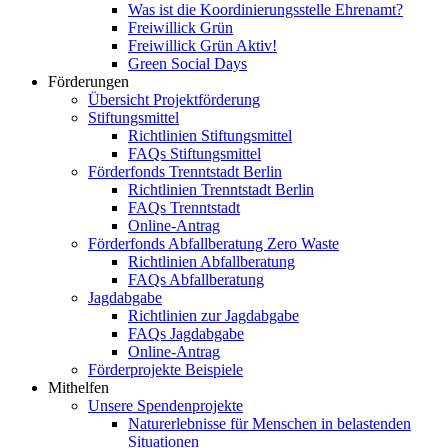
Was ist die Koordinierungsstelle Ehrenamt?
Freiwillick Grün
Freiwillick Grün Aktiv!
Green Social Days
Förderungen
Übersicht Projektförderung
Stiftungsmittel
Richtlinien Stiftungsmittel
FAQs Stiftungsmittel
Förderfonds Trenntstadt Berlin
Richtlinien Trenntstadt Berlin
FAQs Trenntstadt
Online-Antrag
Förderfonds Abfallberatung Zero Waste
Richtlinien Abfallberatung
FAQs Abfallberatung
Jagdabgabe
Richtlinien zur Jagdabgabe
FAQs Jagdabgabe
Online-Antrag
Förderprojekte Beispiele
Mithelfen
Unsere Spendenprojekte
Naturerlebnisse für Menschen in belastenden
Situationen