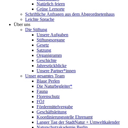
Natürlich feiern
Grüne Lernorte
Schriftliche Anfragen aus dem Abgeordnetenhaus
Leichte Sprache
Über uns
Die Stiftung
Unsere Aufgaben
Stiftungsorgane
Gesetz
Satzung
Organigramm
Geschichte
Jahresrückblicke
Unsere Partner*innen
Unser gesamtes Team
Blaue Perlen
Die Naturbegleiter*
Fauna
Florenschutz
FÖJ
Fördermittelvergabe
Geschäftsleitung
Koordinierungsstelle Ehrenamt
Langer Tag der StadtNatur + Umweltkalender
Naturschutzakademie Berlin