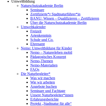
Umweltbildung
Naturschutzakademie Berlin
Seminare
Zertifizierte*r Stadtnaturführer*in
BANU: Wissen – Qualifizieren – Zertifizieren
Über die Naturschutzakademie Berlin
Umweltkalender
Freizeit
Artenkenntnis
Schule und Co.
Ehrenamt
Nemo: Umweltbildung für Kinder
Nemo – Naturerleben mobil
Pädagogisches Konzept
Nemo-Themen
Nemo-Materialien
FAQs
Die Naturbegleiter*
Was wir machen
Wie wir arbeiten
Angebote buchen
Seminare und Fachtage
Unsere Naturbegleiter*innen
Erfahrungsberichte
Projekt „Stadtnatur für alle“