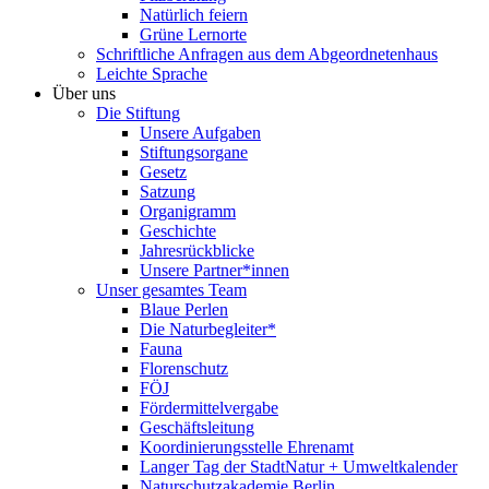
Natürlich feiern
Grüne Lernorte
Schriftliche Anfragen aus dem Abgeordnetenhaus
Leichte Sprache
Über uns
Die Stiftung
Unsere Aufgaben
Stiftungsorgane
Gesetz
Satzung
Organigramm
Geschichte
Jahresrückblicke
Unsere Partner*innen
Unser gesamtes Team
Blaue Perlen
Die Naturbegleiter*
Fauna
Florenschutz
FÖJ
Fördermittelvergabe
Geschäftsleitung
Koordinierungsstelle Ehrenamt
Langer Tag der StadtNatur + Umweltkalender
Naturschutzakademie Berlin