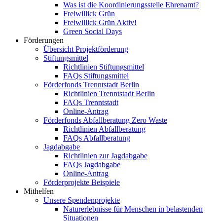
Was ist die Koordinierungsstelle Ehrenamt?
Freiwillick Grün
Freiwillick Grün Aktiv!
Green Social Days
Förderungen
Übersicht Projektförderung
Stiftungsmittel
Richtlinien Stiftungsmittel
FAQs Stiftungsmittel
Förderfonds Trenntstadt Berlin
Richtlinien Trenntstadt Berlin
FAQs Trenntstadt
Online-Antrag
Förderfonds Abfallberatung Zero Waste
Richtlinien Abfallberatung
FAQs Abfallberatung
Jagdabgabe
Richtlinien zur Jagdabgabe
FAQs Jagdabgabe
Online-Antrag
Förderprojekte Beispiele
Mithelfen
Unsere Spendenprojekte
Naturerlebnisse für Menschen in belastenden
Situationen