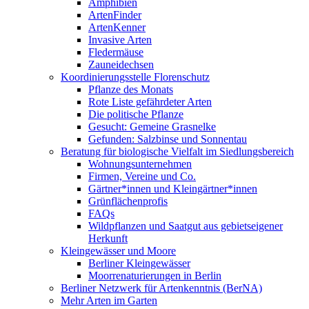
Amphibien
ArtenFinder
ArtenKenner
Invasive Arten
Fledermäuse
Zauneidechsen
Koordinierungsstelle Florenschutz
Pflanze des Monats
Rote Liste gefährdeter Arten
Die politische Pflanze
Gesucht: Gemeine Grasnelke
Gefunden: Salzbinse und Sonnentau
Beratung für biologische Vielfalt im Siedlungsbereich
Wohnungsunternehmen
Firmen, Vereine und Co.
Gärtner*innen und Kleingärtner*innen
Grünflächenprofis
FAQs
Wildpflanzen und Saatgut aus gebietseigener
Herkunft
Kleingewässer und Moore
Berliner Kleingewässer
Moorrenaturierungen in Berlin
Berliner Netzwerk für Artenkenntnis (BerNA)
Mehr Arten im Garten