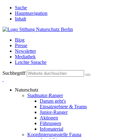
Suche
Hauptnavigation
Inhalt
Blog
Presse
Newsletter
Mediathek
Leichte Sprache
Suchbegriff
Naturschutz
Stadtnatur-Ranger
Darum geht's
Einsatzgebiete & Teams
Junior-Ranger
Aktionen
Führungen
Infomaterial
Koordinierungsstelle Fauna