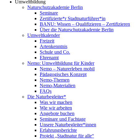
Umweltbildung
Naturschutzakademie Berlin
Seminare
Zertifizierte*r Stadtnaturführer*in
BANU: Wissen – Qualifizieren – Zertifizieren
Über die Naturschutzakademie Berlin
Umweltkalender
Freizeit
Artenkenntnis
Schule und Co.
Ehrenamt
Nemo: Umweltbildung für Kinder
Nemo – Naturerleben mobil
Pädagogisches Konzept
Nemo-Themen
Nemo-Materialien
FAQs
Die Naturbegleiter*
Was wir machen
Wie wir arbeiten
Angebote buchen
Seminare und Fachtage
Unsere Naturbegleiter*innen
Erfahrungsberichte
Projekt „Stadtnatur für alle“