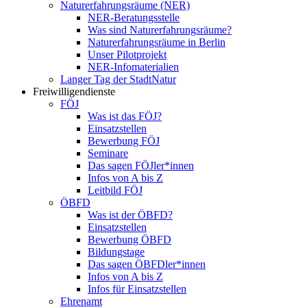
Naturerfahrungsräume (NER)
NER-Beratungsstelle
Was sind Naturerfahrungsräume?
Naturerfahrungsräume in Berlin
Unser Pilotprojekt
NER-Infomaterialien
Langer Tag der StadtNatur
Freiwilligendienste
FÖJ
Was ist das FÖJ?
Einsatzstellen
Bewerbung FÖJ
Seminare
Das sagen FÖJler*innen
Infos von A bis Z
Leitbild FÖJ
ÖBFD
Was ist der ÖBFD?
Einsatzstellen
Bewerbung ÖBFD
Bildungstage
Das sagen ÖBFDler*innen
Infos von A bis Z
Infos für Einsatzstellen
Ehrenamt