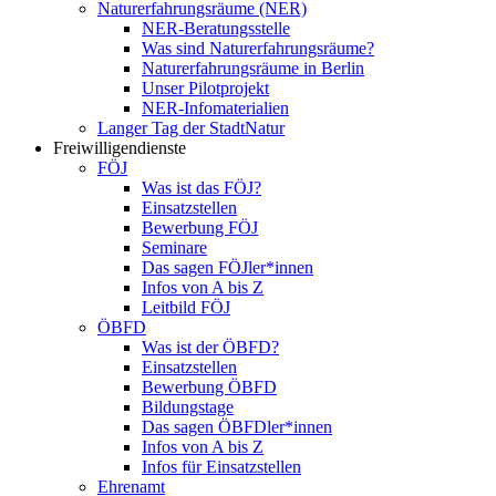
Naturerfahrungsräume (NER)
NER-Beratungsstelle
Was sind Naturerfahrungsräume?
Naturerfahrungsräume in Berlin
Unser Pilotprojekt
NER-Infomaterialien
Langer Tag der StadtNatur
Freiwilligendienste
FÖJ
Was ist das FÖJ?
Einsatzstellen
Bewerbung FÖJ
Seminare
Das sagen FÖJler*innen
Infos von A bis Z
Leitbild FÖJ
ÖBFD
Was ist der ÖBFD?
Einsatzstellen
Bewerbung ÖBFD
Bildungstage
Das sagen ÖBFDler*innen
Infos von A bis Z
Infos für Einsatzstellen
Ehrenamt