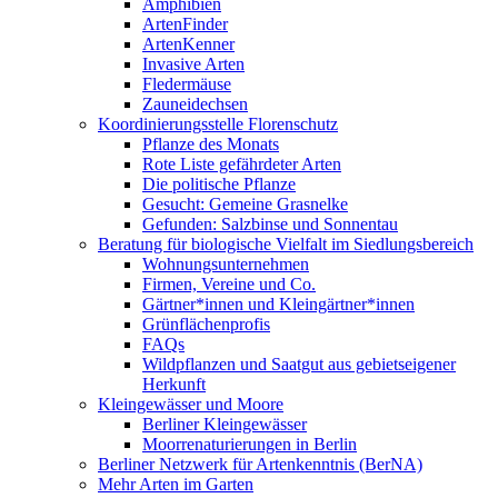
Amphibien
ArtenFinder
ArtenKenner
Invasive Arten
Fledermäuse
Zauneidechsen
Koordinierungsstelle Florenschutz
Pflanze des Monats
Rote Liste gefährdeter Arten
Die politische Pflanze
Gesucht: Gemeine Grasnelke
Gefunden: Salzbinse und Sonnentau
Beratung für biologische Vielfalt im Siedlungsbereich
Wohnungsunternehmen
Firmen, Vereine und Co.
Gärtner*innen und Kleingärtner*innen
Grünflächenprofis
FAQs
Wildpflanzen und Saatgut aus gebietseigener
Herkunft
Kleingewässer und Moore
Berliner Kleingewässer
Moorrenaturierungen in Berlin
Berliner Netzwerk für Artenkenntnis (BerNA)
Mehr Arten im Garten