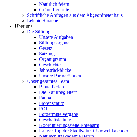
Natürlich feiern
Grüne Lernorte
Schriftliche Anfragen aus dem Abgeordnetenhaus
Leichte Sprache
Über uns
Die Stiftung
Unsere Aufgaben
Stiftungsorgane
Gesetz
Satzung
Organigramm
Geschichte
Jahresrückblicke
Unsere Partner*innen
Unser gesamtes Team
Blaue Perlen
Die Naturbegleiter*
Fauna
Florenschutz
FÖJ
Fördermittelvergabe
Geschäftsleitung
Koordinierungsstelle Ehrenamt
Langer Tag der StadtNatur + Umweltkalender
Naturschutzakademie Berlin