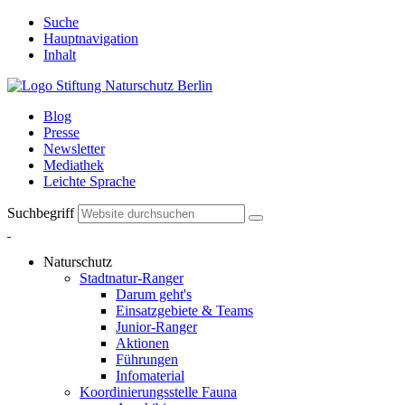
Suche
Hauptnavigation
Inhalt
Blog
Presse
Newsletter
Mediathek
Leichte Sprache
Suchbegriff
Naturschutz
Stadtnatur-Ranger
Darum geht's
Einsatzgebiete & Teams
Junior-Ranger
Aktionen
Führungen
Infomaterial
Koordinierungsstelle Fauna