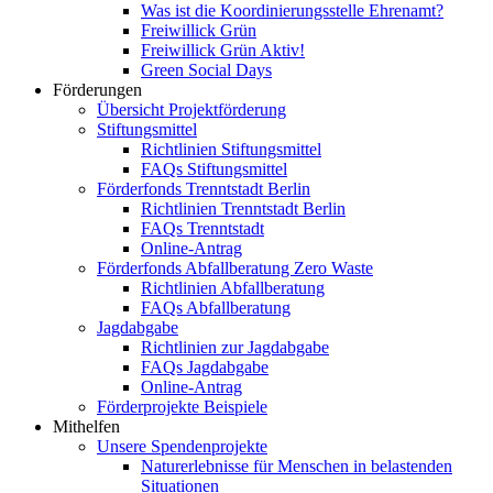
Was ist die Koordinierungsstelle Ehrenamt?
Freiwillick Grün
Freiwillick Grün Aktiv!
Green Social Days
Förderungen
Übersicht Projektförderung
Stiftungsmittel
Richtlinien Stiftungsmittel
FAQs Stiftungsmittel
Förderfonds Trenntstadt Berlin
Richtlinien Trenntstadt Berlin
FAQs Trenntstadt
Online-Antrag
Förderfonds Abfallberatung Zero Waste
Richtlinien Abfallberatung
FAQs Abfallberatung
Jagdabgabe
Richtlinien zur Jagdabgabe
FAQs Jagdabgabe
Online-Antrag
Förderprojekte Beispiele
Mithelfen
Unsere Spendenprojekte
Naturerlebnisse für Menschen in belastenden
Situationen