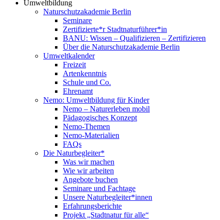
Umweltbildung
Naturschutzakademie Berlin
Seminare
Zertifizierte*r Stadtnaturführer*in
BANU: Wissen – Qualifizieren – Zertifizieren
Über die Naturschutzakademie Berlin
Umweltkalender
Freizeit
Artenkenntnis
Schule und Co.
Ehrenamt
Nemo: Umweltbildung für Kinder
Nemo – Naturerleben mobil
Pädagogisches Konzept
Nemo-Themen
Nemo-Materialien
FAQs
Die Naturbegleiter*
Was wir machen
Wie wir arbeiten
Angebote buchen
Seminare und Fachtage
Unsere Naturbegleiter*innen
Erfahrungsberichte
Projekt „Stadtnatur für alle“