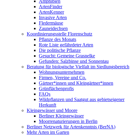
Amphibien
ArtenFinder
ArtenKenner
Invasive Arten
Fledermäuse
Zauneidechsen
Koordinierungsstelle Florenschutz
Pflanze des Monats
Rote Liste gefährdeter Arten
Die politische Pflanze
Gesucht: Gemeine Grasnelke
Gefunden: Salzbinse und Sonnentau
Beratung für biologische Vielfalt im Siedlungsbereich
Wohnungsunternehmen
Firmen, Vereine und Co.
Gärtner*innen und Kleingärtner*innen
Grünflächenprofis
FAQs
Wildpflanzen und Saatgut aus gebietseigener
Herkunft
Kleingewässer und Moore
Berliner Kleingewässer
Moorrenaturierungen in Berlin
Berliner Netzwerk für Artenkenntnis (BerNA)
Mehr Arten im Garten