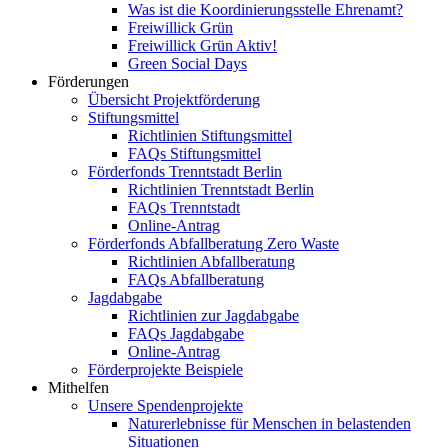
Was ist die Koordinierungsstelle Ehrenamt?
Freiwillick Grün
Freiwillick Grün Aktiv!
Green Social Days
Förderungen
Übersicht Projektförderung
Stiftungsmittel
Richtlinien Stiftungsmittel
FAQs Stiftungsmittel
Förderfonds Trenntstadt Berlin
Richtlinien Trenntstadt Berlin
FAQs Trenntstadt
Online-Antrag
Förderfonds Abfallberatung Zero Waste
Richtlinien Abfallberatung
FAQs Abfallberatung
Jagdabgabe
Richtlinien zur Jagdabgabe
FAQs Jagdabgabe
Online-Antrag
Förderprojekte Beispiele
Mithelfen
Unsere Spendenprojekte
Naturerlebnisse für Menschen in belastenden
Situationen