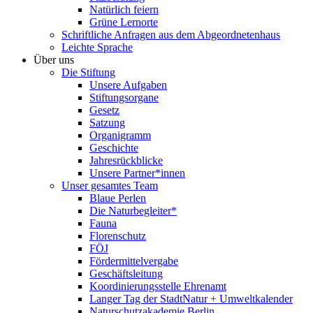
Natürlich feiern
Grüne Lernorte
Schriftliche Anfragen aus dem Abgeordnetenhaus
Leichte Sprache
Über uns
Die Stiftung
Unsere Aufgaben
Stiftungsorgane
Gesetz
Satzung
Organigramm
Geschichte
Jahresrückblicke
Unsere Partner*innen
Unser gesamtes Team
Blaue Perlen
Die Naturbegleiter*
Fauna
Florenschutz
FÖJ
Fördermittelvergabe
Geschäftsleitung
Koordinierungsstelle Ehrenamt
Langer Tag der StadtNatur + Umweltkalender
Naturschutzakademie Berlin