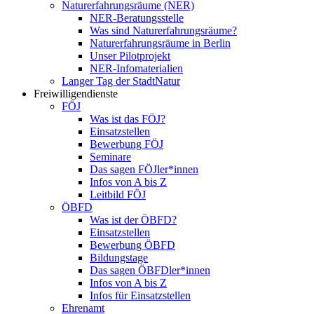
Naturerfahrungsräume (NER)
NER-Beratungsstelle
Was sind Naturerfahrungsräume?
Naturerfahrungsräume in Berlin
Unser Pilotprojekt
NER-Infomaterialien
Langer Tag der StadtNatur
Freiwilligendienste
FÖJ
Was ist das FÖJ?
Einsatzstellen
Bewerbung FÖJ
Seminare
Das sagen FÖJler*innen
Infos von A bis Z
Leitbild FÖJ
ÖBFD
Was ist der ÖBFD?
Einsatzstellen
Bewerbung ÖBFD
Bildungstage
Das sagen ÖBFDler*innen
Infos von A bis Z
Infos für Einsatzstellen
Ehrenamt