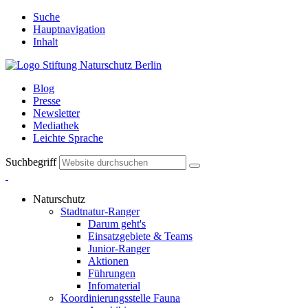
Suche
Hauptnavigation
Inhalt
Blog
Presse
Newsletter
Mediathek
Leichte Sprache
Suchbegriff
Naturschutz
Stadtnatur-Ranger
Darum geht's
Einsatzgebiete & Teams
Junior-Ranger
Aktionen
Führungen
Infomaterial
Koordinierungsstelle Fauna