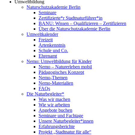
Umweltbildung
Naturschutzakademie Berlin
Seminare
Zertifizierte*r Stadtnaturführer*in
BANU: Wissen – Qualifizieren – Zertifizieren
Über die Naturschutzakademie Berlin
Umweltkalender
Freizeit
Artenkenntnis
Schule und Co.
Ehrenamt
Nemo: Umweltbildung für Kinder
Nemo – Naturerleben mobil
Pädagogisches Konzept
Nemo-Themen
Nemo-Materialien
FAQs
Die Naturbegleiter*
Was wir machen
Wie wir arbeiten
Angebote buchen
Seminare und Fachtage
Unsere Naturbegleiter*innen
Erfahrungsberichte
Projekt „Stadtnatur für alle“