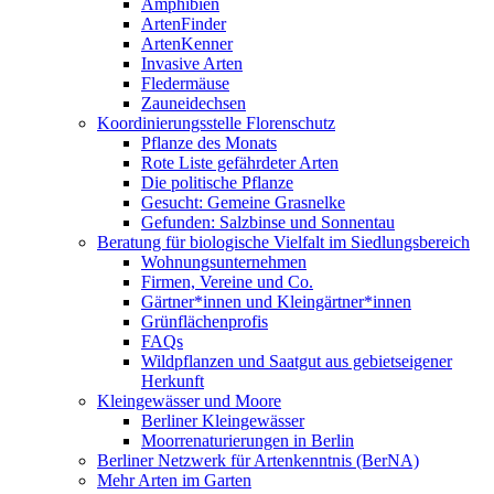
Amphibien
ArtenFinder
ArtenKenner
Invasive Arten
Fledermäuse
Zauneidechsen
Koordinierungsstelle Florenschutz
Pflanze des Monats
Rote Liste gefährdeter Arten
Die politische Pflanze
Gesucht: Gemeine Grasnelke
Gefunden: Salzbinse und Sonnentau
Beratung für biologische Vielfalt im Siedlungsbereich
Wohnungsunternehmen
Firmen, Vereine und Co.
Gärtner*innen und Kleingärtner*innen
Grünflächenprofis
FAQs
Wildpflanzen und Saatgut aus gebietseigener
Herkunft
Kleingewässer und Moore
Berliner Kleingewässer
Moorrenaturierungen in Berlin
Berliner Netzwerk für Artenkenntnis (BerNA)
Mehr Arten im Garten