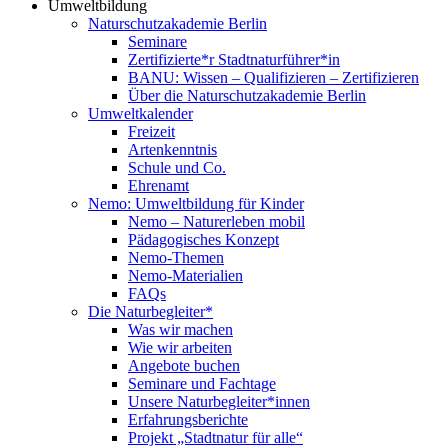
Umweltbildung
Naturschutzakademie Berlin
Seminare
Zertifizierte*r Stadtnaturführer*in
BANU: Wissen – Qualifizieren – Zertifizieren
Über die Naturschutzakademie Berlin
Umweltkalender
Freizeit
Artenkenntnis
Schule und Co.
Ehrenamt
Nemo: Umweltbildung für Kinder
Nemo – Naturerleben mobil
Pädagogisches Konzept
Nemo-Themen
Nemo-Materialien
FAQs
Die Naturbegleiter*
Was wir machen
Wie wir arbeiten
Angebote buchen
Seminare und Fachtage
Unsere Naturbegleiter*innen
Erfahrungsberichte
Projekt „Stadtnatur für alle“