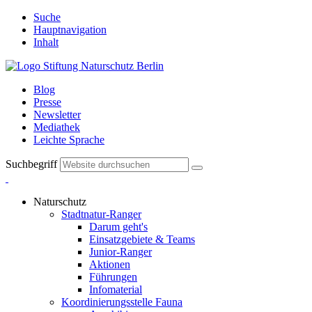
Suche
Hauptnavigation
Inhalt
Blog
Presse
Newsletter
Mediathek
Leichte Sprache
Suchbegriff
Naturschutz
Stadtnatur-Ranger
Darum geht's
Einsatzgebiete & Teams
Junior-Ranger
Aktionen
Führungen
Infomaterial
Koordinierungsstelle Fauna