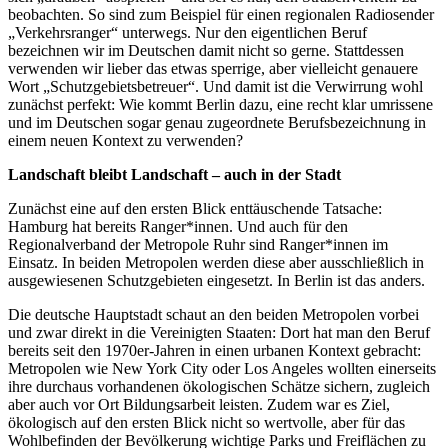
beobachten. So sind zum Beispiel für einen regionalen Radiosender
„Verkehrsranger“ unterwegs. Nur den eigentlichen Beruf
bezeichnen wir im Deutschen damit nicht so gerne. Stattdessen
verwenden wir lieber das etwas sperrige, aber vielleicht genauere
Wort „Schutzgebietsbetreuer“. Und damit ist die Verwirrung wohl
zunächst perfekt: Wie kommt Berlin dazu, eine recht klar umrissene
und im Deutschen sogar genau zugeordnete Berufsbezeichnung in
einem neuen Kontext zu verwenden?
Landschaft bleibt Landschaft – auch in der Stadt
Zunächst eine auf den ersten Blick enttäuschende Tatsache:
Hamburg hat bereits Ranger*innen. Und auch für den
Regionalverband der Metropole Ruhr sind Ranger*innen im
Einsatz. In beiden Metropolen werden diese aber ausschließlich in
ausgewiesenen Schutzgebieten eingesetzt. In Berlin ist das anders.
Die deutsche Hauptstadt schaut an den beiden Metropolen vorbei
und zwar direkt in die Vereinigten Staaten: Dort hat man den Beruf
bereits seit den 1970er-Jahren in einen urbanen Kontext gebracht:
Metropolen wie New York City oder Los Angeles wollten einerseits
ihre durchaus vorhandenen ökologischen Schätze sichern, zugleich
aber auch vor Ort Bildungsarbeit leisten. Zudem war es Ziel,
ökologisch auf den ersten Blick nicht so wertvolle, aber für das
Wohlbefinden der Bevölkerung wichtige Parks und Freiflächen zu