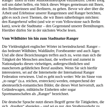
Ranger*innen in einer Millionenmetropole einzusetzen. Dieser Blog
soll uns dabei helfen, ein Stück dieses Weges gemeinsam mit Ihnen,
den Berlinerinnen und Berlinern, zu gehen. Bevor wir aber über die
Arbeit und Erlebnisse unserer Rangerinnen und Ranger berichten,
gibt es noch zwei Themen, die wir Ihnen näherbringen möchten:
den Rangerberuf selbst (und wie er vom Yellowstone nach Berlin
kam), sowie die Stadtnatur
–
den Gegenstand unserer Bemühungen.
Hierüber dürfen Sie in der nächsten Woche lesen.
Vom Wildhüter bis hin zum Stadtnatur-Ranger
Die Vieldeutigkeit englischer Wörter ist beeindruckend: Ranger –
das bedeutet Wildhüter, Waldläufer, Forstbeamter und auch Jäger.
Und alle diese Bezeichnungen treffen auch zu, wenn man sich die
Tätigkeit der Menschen anschaut, die weltweit und zumeist in
Nationalparks diesen vielseitigen, außergewöhnlichen und
mancherorts gefährlichen Beruf ausüben. Wenn Sie sich hierfür
interessieren, sei auf die Internetseite der International Ranger
Federation verwiesen. Und es geht noch weiter: Wie im Sinne von
„to range“ (u.a. reichen, erstrecken) werden, entsprechend der
abenteuerlich-romantischen Bilder, die dieses Wort hervorruft, auch
Geländewagen, militärische Einheiten oder sogar
Sportmannschaften als „Ranger“ bezeichnet.
Die deutsche Sprache nutzt diesen Begriff gerne für Tätigkeiten, die
sich „draußen“ abspielen – und sei es nur, den Straßenverkehr zu