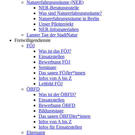
Naturerfahrungsräume (NER)
NER-Beratungsstelle
Was sind Naturerfahrungsräume?
Naturerfahrungsräume in Berlin
Unser Pilotprojekt
NER-Infomaterialien
Langer Tag der StadtNatur
Freiwilligendienste
FÖJ
Was ist das FÖJ?
Einsatzstellen
Bewerbung FÖJ
Seminare
Das sagen FÖJler*innen
Infos von A bis Z
Leitbild FÖJ
ÖBFD
Was ist der ÖBFD?
Einsatzstellen
Bewerbung ÖBFD
Bildungstage
Das sagen ÖBFDler*innen
Infos von A bis Z
Infos für Einsatzstellen
Ehrenamt