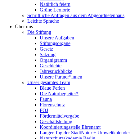
Natürlich feiern
Grüne Lernorte
Schriftliche Anfragen aus dem Abgeordnetenhaus
Leichte Sprache
Über uns
Die Stiftung
Unsere Aufgaben
Stiftungsorgane
Gesetz
Satzung
Organigramm
Geschichte
Jahresrückblicke
Unsere Partner*innen
Unser gesamtes Team
Blaue Perlen
Die Naturbegleiter*
Fauna
Florenschutz
FÖJ
Fördermittelvergabe
Geschäftsleitung
Koordinierungsstelle Ehrenamt
Langer Tag der StadtNatur + Umweltkalender
Naturschutzakademie Berlin