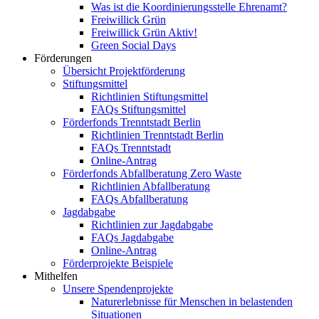
Was ist die Koordinierungsstelle Ehrenamt?
Freiwillick Grün
Freiwillick Grün Aktiv!
Green Social Days
Förderungen
Übersicht Projektförderung
Stiftungsmittel
Richtlinien Stiftungsmittel
FAQs Stiftungsmittel
Förderfonds Trenntstadt Berlin
Richtlinien Trenntstadt Berlin
FAQs Trenntstadt
Online-Antrag
Förderfonds Abfallberatung Zero Waste
Richtlinien Abfallberatung
FAQs Abfallberatung
Jagdabgabe
Richtlinien zur Jagdabgabe
FAQs Jagdabgabe
Online-Antrag
Förderprojekte Beispiele
Mithelfen
Unsere Spendenprojekte
Naturerlebnisse für Menschen in belastenden
Situationen