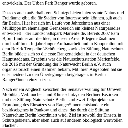
entwickeln. Der Urban Park Ranger wurde geboren.
Dass es auch außerhalb von Schutzgebieten interessante Natur- und
Freiräume gibt, die für Städter von Interesse sein können, gilt auch
für Berlin. Hier hat sich im Laufe von Jahrzehnten aus einer
Müllkippe im ehemaligen Grenzbereich ein kleines Naturparadies
entwickelt – der Landschaftspark Marienfelde. Bereits 2007 kam
Björn Lindner auf die Idee, in diesem Areal Pflegemaßnahmen
durchzuführen. In jahrelanger Aufbauarbeit und in Kooperation mit
dem Bezirk Tempelhof-Schöneberg sowie der Stiftung Naturschutz
Berlin bildete sich so die erste Rangertätigkeit in der deutschen
Hauptstadt aus. Ergebnis war die Naturschutzstation Marienfelde,
die 2016 mit der Gründung der Naturwacht Berlin e.V. auch
organisatorisch einen Rahmen bekam. Mit ihren Angeboten hat sie
entscheidend zu den Überlegungen beigetragen, in Berlin
Ranger*innen einzusetzen.
Nach einem Abgleich zwischen der Senatsverwaltung für Umwelt,
Mobilität, Verbraucher- und Klimaschutz, den Berliner Bezirken
und der Stiftung Naturschutz Berlin sind zwei Teilprojekte zur
Erprobung des Einsatzes von Ranger*innen entstanden: ein
bezirkseigenes in Pankow und eines, das durch die Stiftung
Naturschutz Berlin koordiniert wird. Ziel ist sowohl der Einsatz in
Schutzgebieten, aber eben auch auf anderen ökologisch wertvollen
Flächen.