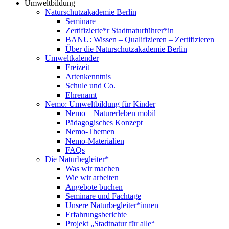
Umweltbildung
Naturschutzakademie Berlin
Seminare
Zertifizierte*r Stadtnaturführer*in
BANU: Wissen – Qualifizieren – Zertifizieren
Über die Naturschutzakademie Berlin
Umweltkalender
Freizeit
Artenkenntnis
Schule und Co.
Ehrenamt
Nemo: Umweltbildung für Kinder
Nemo – Naturerleben mobil
Pädagogisches Konzept
Nemo-Themen
Nemo-Materialien
FAQs
Die Naturbegleiter*
Was wir machen
Wie wir arbeiten
Angebote buchen
Seminare und Fachtage
Unsere Naturbegleiter*innen
Erfahrungsberichte
Projekt „Stadtnatur für alle“