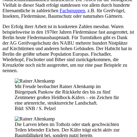
Vielfalt in dieser Stadt erfolgt stattdessen vor allem durch hunderte
Ehrenamtliche in zahlreichen
Fachgruppen
, z.B. für Greifvögel,
Insekten, Fledermäuse, Baumschutz oder naturnahes Gärtnern.
Der Erfolg ihrer Arbeit ist in konkreten Zahlen messbar. Waren
beispielsweise in den 1970er Jahren Fledermäuse fast ausgerottet, ist
Berlin heute Fledermaushauptstadt. Für Turmfalken gibt es Dank
der AG Greifvogelschutz des NABU mehrere hundert Nistplätze
auf Kirchtürmen und anderen hohen Gebäuden. Der Habicht hat in
Berlin die größte urbane Population Europas. Fischadler,
Wiedehopf, Fischotter und Biber sind zurückgekommen, die
Kreuzkröte noch nicht ausgerottet, um nur eine paar Beispiele zu
nennen.
Mit Freude beobachtet Rainer Altenkamp im
Bürgerpark Pankow die Rückkehr des bis zu fünf
Zentimeter großen Heldbock-Käfers – ein Zeichen für
eine artenreiche, strukturreiche Landschaft.
Bild: SNB / S. Pelzel
Die Larven leben im Totholz oder stark geschwächten
Teilen lebender Eichen. Der Käfer trägt nicht aktiv zur
Baumfälligkeit bei, sondern nutzt bereits