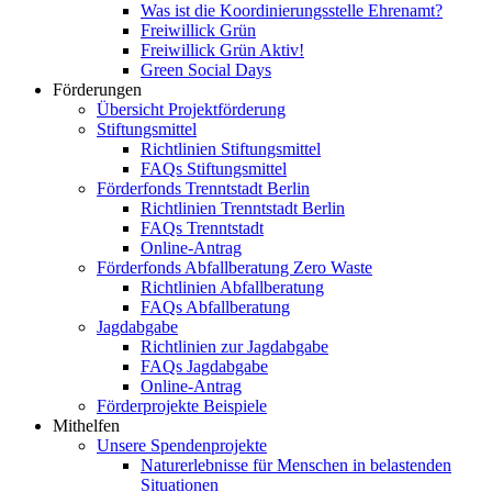
Was ist die Koordinierungsstelle Ehrenamt?
Freiwillick Grün
Freiwillick Grün Aktiv!
Green Social Days
Förderungen
Übersicht Projektförderung
Stiftungsmittel
Richtlinien Stiftungsmittel
FAQs Stiftungsmittel
Förderfonds Trenntstadt Berlin
Richtlinien Trenntstadt Berlin
FAQs Trenntstadt
Online-Antrag
Förderfonds Abfallberatung Zero Waste
Richtlinien Abfallberatung
FAQs Abfallberatung
Jagdabgabe
Richtlinien zur Jagdabgabe
FAQs Jagdabgabe
Online-Antrag
Förderprojekte Beispiele
Mithelfen
Unsere Spendenprojekte
Naturerlebnisse für Menschen in belastenden
Situationen