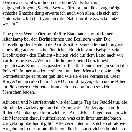
Denkmäler, weil wir ihnen eine hohe Wertschätzung
entgegenbringen. „So eine Wertschätzung und die dazugehörige
ethische Entscheidung erwarte ich auch von allen, die sich mit
Naturschutz beschäftigen oder die Natur für ihre Zwecke nutzen
wollen.“
Eine große Wertschätzung für ihre Stadtnatur nimmt Rainer
Altenkamp bei den Berlinerinnen und Berlinern wahr. Die
Einstellung der Leute in der Großstadt ist seiner Beobachtung nach
eine völlig andere als im ländlichen Bereich. Zum Beispiel sein
Lieblingstier - den Habicht - hielten viele auf dem Land nach wie
vor für eine Pest. „Wenn in Berlin bei einem Habichtnest
irgendetwas Komisches passiert, rufen die Leute dagegen sofort die
Polizei“. Immer wieder erzählen ihm ältere Menschen, wie viele
Schmetterlinge es früher gab und wie sie diese vermissen. Oder
Bürger*innen rufen beim NABU an und fragen, ob man die Biber
im Plötzensee nicht retten könne, denn da würden so viele
Menschen baden.
Aktionen und Naturfestivals wie der Lange Tag der StadtNatur, die
Stunde der Gartenvögel und die Stunde der Wintervögel sind für
Rainer Altenkamp extrem wichtig. „An solchen Tagen machen wir
die Menschen darauf aufmerksam, was es in ihrer unmittelbaren
Umgebung überhaupt gibt.“ Alle versuchten mit solchen attraktiven
Angeboten Leute zu mobilisieren, die sich sonst vielleicht nicht so