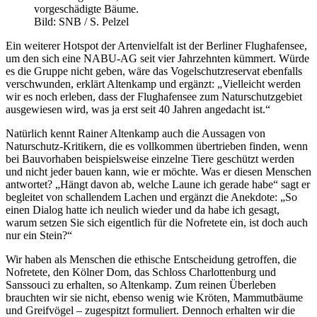
vorgeschädigte Bäume.
Bild: SNB / S. Pelzel
Ein weiterer Hotspot der Artenvielfalt ist der Berliner Flughafensee,
um den sich eine NABU-AG seit vier Jahrzehnten kümmert. Würde
es die Gruppe nicht geben, wäre das Vogelschutzreservat ebenfalls
verschwunden, erklärt Altenkamp und ergänzt: „Vielleicht werden
wir es noch erleben, dass der Flughafensee zum Naturschutzgebiet
ausgewiesen wird, was ja erst seit 40 Jahren angedacht ist.“
Natürlich kennt Rainer Altenkamp auch die Aussagen von
Naturschutz-Kritikern, die es vollkommen übertrieben finden, wenn
bei Bauvorhaben beispielsweise einzelne Tiere geschützt werden
und nicht jeder bauen kann, wie er möchte. Was er diesen Menschen
antwortet? „Hängt davon ab, welche Laune ich gerade habe“ sagt er
begleitet von schallendem Lachen und ergänzt die Anekdote: „So
einen Dialog hatte ich neulich wieder und da habe ich gesagt,
warum setzen Sie sich eigentlich für die Nofretete ein, ist doch auch
nur ein Stein?“
Wir haben als Menschen die ethische Entscheidung getroffen, die
Nofretete, den Kölner Dom, das Schloss Charlottenburg und
Sanssouci zu erhalten, so Altenkamp. Zum reinen Überleben
brauchten wir sie nicht, ebenso wenig wie Kröten, Mammutbäume
und Greifvögel – zugespitzt formuliert. Dennoch erhalten wir die