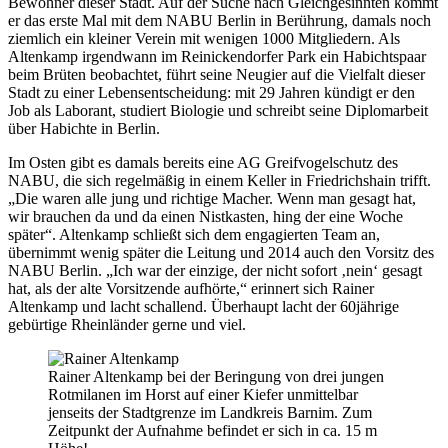
Bewohner dieser Stadt. Auf der Suche nach Gleichgesinnten kommt
er das erste Mal mit dem NABU Berlin in Berührung, damals noch
ziemlich ein kleiner Verein mit wenigen 1000 Mitgliedern. Als
Altenkamp irgendwann im Reinickendorfer Park ein Habichtspaar
beim Brüten beobachtet, führt seine Neugier auf die Vielfalt dieser
Stadt zu einer Lebensentscheidung: mit 29 Jahren kündigt er den
Job als Laborant, studiert Biologie und schreibt seine Diplomarbeit
über Habichte in Berlin.
Im Osten gibt es damals bereits eine AG Greifvogelschutz des
NABU, die sich regelmäßig in einem Keller in Friedrichshain trifft.
„Die waren alle jung und richtige Macher. Wenn man gesagt hat,
wir brauchen da und da einen Nistkasten, hing der eine Woche
später“. Altenkamp schließt sich dem engagierten Team an,
übernimmt wenig später die Leitung und 2014 auch den Vorsitz des
NABU Berlin. „Ich war der einzige, der nicht sofort ‚nein‘ gesagt
hat, als der alte Vorsitzende aufhörte,“ erinnert sich Rainer
Altenkamp und lacht schallend. Überhaupt lacht der 60jährige
gebürtige Rheinländer gerne und viel.
Rainer Altenkamp bei der Beringung von drei jungen
Rotmilanen im Horst auf einer Kiefer unmittelbar
jenseits der Stadtgrenze im Landkreis Barnim. Zum
Zeitpunkt der Aufnahme befindet er sich in ca. 15 m