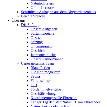
Natürlich feiern
Grüne Lernorte
Schriftliche Anfragen aus dem Abgeordnetenhaus
Leichte Sprache
Über uns
Die Stiftung
Unsere Aufgaben
Stiftungsorgane
Gesetz
Satzung
Organigramm
Geschichte
Jahresrückblicke
Unsere Partner*innen
Unser gesamtes Team
Blaue Perlen
Die Naturbegleiter*
Fauna
Florenschutz
FÖJ
Fördermittelvergabe
Geschäftsleitung
Koordinierungsstelle Ehrenamt
Langer Tag der StadtNatur + Umweltkalender
Naturschutzakademie Berlin