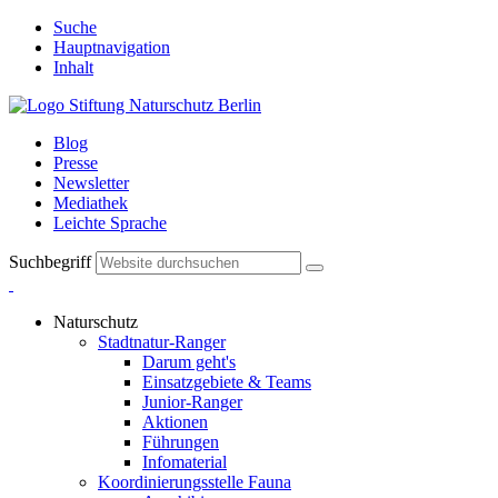
Suche
Hauptnavigation
Inhalt
Blog
Presse
Newsletter
Mediathek
Leichte Sprache
Suchbegriff
Naturschutz
Stadtnatur-Ranger
Darum geht's
Einsatzgebiete & Teams
Junior-Ranger
Aktionen
Führungen
Infomaterial
Koordinierungsstelle Fauna