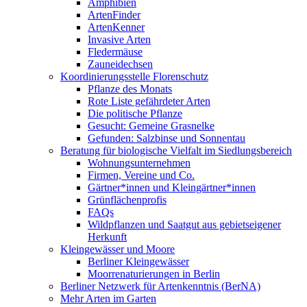
Amphibien
ArtenFinder
ArtenKenner
Invasive Arten
Fledermäuse
Zauneidechsen
Koordinierungsstelle Florenschutz
Pflanze des Monats
Rote Liste gefährdeter Arten
Die politische Pflanze
Gesucht: Gemeine Grasnelke
Gefunden: Salzbinse und Sonnentau
Beratung für biologische Vielfalt im Siedlungsbereich
Wohnungsunternehmen
Firmen, Vereine und Co.
Gärtner*innen und Kleingärtner*innen
Grünflächenprofis
FAQs
Wildpflanzen und Saatgut aus gebietseigener
Herkunft
Kleingewässer und Moore
Berliner Kleingewässer
Moorrenaturierungen in Berlin
Berliner Netzwerk für Artenkenntnis (BerNA)
Mehr Arten im Garten