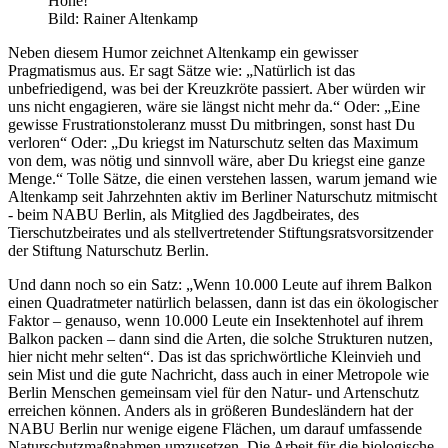
Höhe!
Bild: Rainer Altenkamp
Neben diesem Humor zeichnet Altenkamp ein gewisser
Pragmatismus aus. Er sagt Sätze wie: „Natürlich ist das
unbefriedigend, was bei der Kreuzkröte passiert. Aber würden wir
uns nicht engagieren, wäre sie längst nicht mehr da.“ Oder: „Eine
gewisse Frustrationstoleranz musst Du mitbringen, sonst hast Du
verloren“ Oder: „Du kriegst im Naturschutz selten das Maximum
von dem, was nötig und sinnvoll wäre, aber Du kriegst eine ganze
Menge.“ Tolle Sätze, die einen verstehen lassen, warum jemand wie
Altenkamp seit Jahrzehnten aktiv im Berliner Naturschutz mitmischt
- beim NABU Berlin, als Mitglied des Jagdbeirates, des
Tierschutzbeirates und als stellvertretender Stiftungsratsvorsitzender
der Stiftung Naturschutz Berlin.
Und dann noch so ein Satz: „Wenn 10.000 Leute auf ihrem Balkon
einen Quadratmeter natürlich belassen, dann ist das ein ökologischer
Faktor – genauso, wenn 10.000 Leute ein Insektenhotel auf ihrem
Balkon packen – dann sind die Arten, die solche Strukturen nutzen,
hier nicht mehr selten“. Das ist das sprichwörtliche Kleinvieh und
sein Mist und die gute Nachricht, dass auch in einer Metropole wie
Berlin Menschen gemeinsam viel für den Natur- und Artenschutz
erreichen können. Anders als in größeren Bundesländern hat der
NABU Berlin nur wenige eigene Flächen, um darauf umfassende
Naturschutzmaßnahmen umzusetzen. Die Arbeit für die biologische