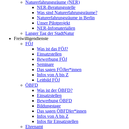
Naturerfahrungsräume (NER)
NER-Beratungsstelle
Was sind Naturerfahrungsräume?
Naturerfahrungsräume in Berlin
Unser Pilotprojekt
NER-Infomaterialien
Langer Tag der StadtNatur
Freiwilligendienste
FÖJ
Was ist das FÖJ?
Einsatzstellen
Bewerbung FÖJ
Seminare
Das sagen FÖJler*innen
Infos von A bis Z
Leitbild FÖJ
ÖBFD
Was ist der ÖBFD?
Einsatzstellen
Bewerbung ÖBFD
Bildungstage
Das sagen ÖBFDler*innen
Infos von A bis Z
Infos für Einsatzstellen
Ehrenamt