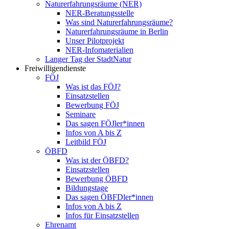
Naturerfahrungsräume (NER)
NER-Beratungsstelle
Was sind Naturerfahrungsräume?
Naturerfahrungsräume in Berlin
Unser Pilotprojekt
NER-Infomaterialien
Langer Tag der StadtNatur
Freiwilligendienste
FÖJ
Was ist das FÖJ?
Einsatzstellen
Bewerbung FÖJ
Seminare
Das sagen FÖJler*innen
Infos von A bis Z
Leitbild FÖJ
ÖBFD
Was ist der ÖBFD?
Einsatzstellen
Bewerbung ÖBFD
Bildungstage
Das sagen ÖBFDler*innen
Infos von A bis Z
Infos für Einsatzstellen
Ehrenamt