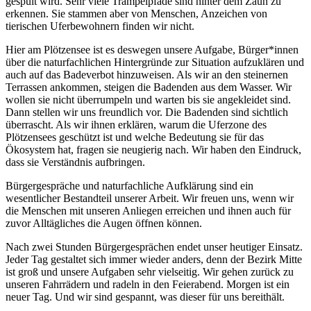
gespült wird. Sehr viele Trampelpfade sind hinter dem Zaun zu
erkennen. Sie stammen aber von Menschen, Anzeichen von
tierischen Uferbewohnern finden wir nicht.
Hier am Plötzensee ist es deswegen unsere Aufgabe, Bürger*innen
über die naturfachlichen Hintergründe zur Situation aufzuklären und
auch auf das Badeverbot hinzuweisen. Als wir an den steinernen
Terrassen ankommen, steigen die Badenden aus dem Wasser. Wir
wollen sie nicht überrumpeln und warten bis sie angekleidet sind.
Dann stellen wir uns freundlich vor. Die Badenden sind sichtlich
überrascht. Als wir ihnen erklären, warum die Uferzone des
Plötzensees geschützt ist und welche Bedeutung sie für das
Ökosystem hat, fragen sie neugierig nach. Wir haben den Eindruck,
dass sie Verständnis aufbringen.
Bürgergespräche und naturfachliche Aufklärung sind ein
wesentlicher Bestandteil unserer Arbeit. Wir freuen uns, wenn wir
die Menschen mit unseren Anliegen erreichen und ihnen auch für
zuvor Alltägliches die Augen öffnen können.
Nach zwei Stunden Bürgergesprächen endet unser heutiger Einsatz.
Jeder Tag gestaltet sich immer wieder anders, denn der Bezirk Mitte
ist groß und unsere Aufgaben sehr vielseitig. Wir gehen zurück zu
unseren Fahrrädern und radeln in den Feierabend. Morgen ist ein
neuer Tag. Und wir sind gespannt, was dieser für uns bereithält.