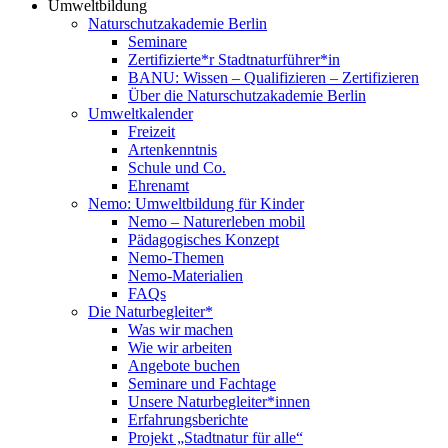
Umweltbildung
Naturschutzakademie Berlin
Seminare
Zertifizierte*r Stadtnaturführer*in
BANU: Wissen – Qualifizieren – Zertifizieren
Über die Naturschutzakademie Berlin
Umweltkalender
Freizeit
Artenkenntnis
Schule und Co.
Ehrenamt
Nemo: Umweltbildung für Kinder
Nemo – Naturerleben mobil
Pädagogisches Konzept
Nemo-Themen
Nemo-Materialien
FAQs
Die Naturbegleiter*
Was wir machen
Wie wir arbeiten
Angebote buchen
Seminare und Fachtage
Unsere Naturbegleiter*innen
Erfahrungsberichte
Projekt „Stadtnatur für alle“