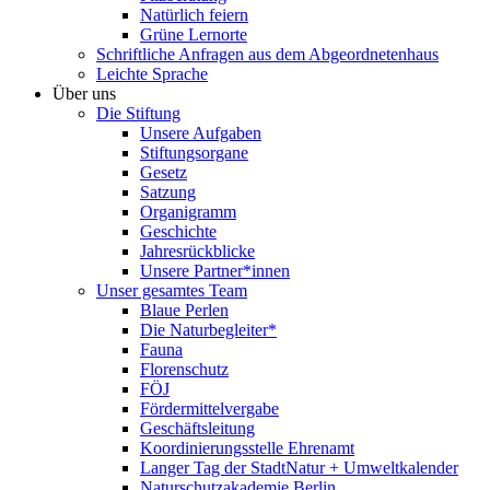
Natürlich feiern
Grüne Lernorte
Schriftliche Anfragen aus dem Abgeordnetenhaus
Leichte Sprache
Über uns
Die Stiftung
Unsere Aufgaben
Stiftungsorgane
Gesetz
Satzung
Organigramm
Geschichte
Jahresrückblicke
Unsere Partner*innen
Unser gesamtes Team
Blaue Perlen
Die Naturbegleiter*
Fauna
Florenschutz
FÖJ
Fördermittelvergabe
Geschäftsleitung
Koordinierungsstelle Ehrenamt
Langer Tag der StadtNatur + Umweltkalender
Naturschutzakademie Berlin