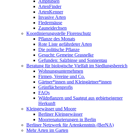
Amphibien
ArtenFinder
ArtenKenner
Invasive Arten
Fledermäuse
Zauneidechsen
Koordinierungsstelle Florenschutz
Pflanze des Monats
Rote Liste gefährdeter Arten
Die politische Pflanze
Gesucht: Gemeine Grasnelke
Gefunden: Salzbinse und Sonnentau
Beratung für biologische Vielfalt im Siedlungsbereich
Wohnungsunternehmen
Firmen, Vereine und Co.
Gärtner*innen und Kleingärtner*innen
Grünflächenprofis
FAQs
Wildpflanzen und Saatgut aus gebietseigener
Herkunft
Kleingewässer und Moore
Berliner Kleingewässer
Moorrenaturierungen in Berlin
Berliner Netzwerk für Artenkenntnis (BerNA)
Mehr Arten im Garten