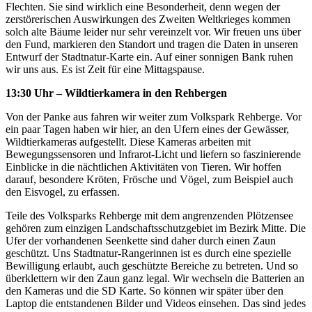
Flechten. Sie sind wirklich eine Besonderheit, denn wegen der
zerstörerischen Auswirkungen des Zweiten Weltkrieges kommen
solch alte Bäume leider nur sehr vereinzelt vor. Wir freuen uns über
den Fund, markieren den Standort und tragen die Daten in unseren
Entwurf der Stadtnatur-Karte ein. Auf einer sonnigen Bank ruhen
wir uns aus. Es ist Zeit für eine Mittagspause.
13:30 Uhr – Wildtierkamera in den Rehbergen
Von der Panke aus fahren wir weiter zum Volkspark Rehberge. Vor
ein paar Tagen haben wir hier, an den Ufern eines der Gewässer,
Wildtierkameras aufgestellt. Diese Kameras arbeiten mit
Bewegungssensoren und Infrarot-Licht und liefern so faszinierende
Einblicke in die nächtlichen Aktivitäten von Tieren. Wir hoffen
darauf, besondere Kröten, Frösche und Vögel, zum Beispiel auch
den Eisvogel, zu erfassen.
Teile des Volksparks Rehberge mit dem angrenzenden Plötzensee
gehören zum einzigen Landschaftsschutzgebiet im Bezirk Mitte. Die
Ufer der vorhandenen Seenkette sind daher durch einen Zaun
geschützt. Uns Stadtnatur-Rangerinnen ist es durch eine spezielle
Bewilligung erlaubt, auch geschützte Bereiche zu betreten. Und so
überklettern wir den Zaun ganz legal. Wir wechseln die Batterien an
den Kameras und die SD Karte. So können wir später über den
Laptop die entstandenen Bilder und Videos einsehen. Das sind jedes