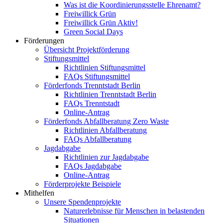
Was ist die Koordinierungsstelle Ehrenamt?
Freiwillick Grün
Freiwillick Grün Aktiv!
Green Social Days
Förderungen
Übersicht Projektförderung
Stiftungsmittel
Richtlinien Stiftungsmittel
FAQs Stiftungsmittel
Förderfonds Trenntstadt Berlin
Richtlinien Trenntstadt Berlin
FAQs Trenntstadt
Online-Antrag
Förderfonds Abfallberatung Zero Waste
Richtlinien Abfallberatung
FAQs Abfallberatung
Jagdabgabe
Richtlinien zur Jagdabgabe
FAQs Jagdabgabe
Online-Antrag
Förderprojekte Beispiele
Mithelfen
Unsere Spendenprojekte
Naturerlebnisse für Menschen in belastenden
Situationen