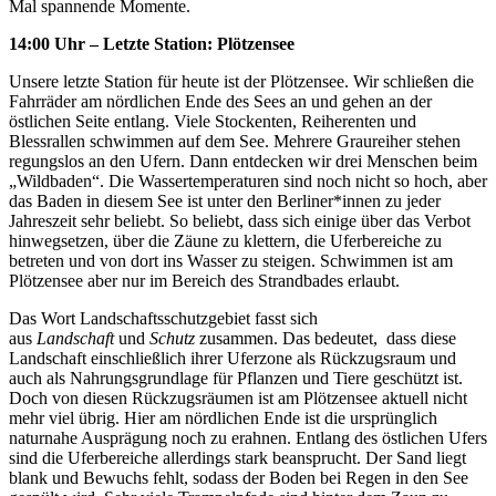
Mal spannende Momente.
14:00 Uhr – Letzte Station: Plötzensee
Unsere letzte Station für heute ist der Plötzensee. Wir schließen die
Fahrräder am nördlichen Ende des Sees an und gehen an der
östlichen Seite entlang. Viele Stockenten, Reiherenten und
Blessrallen schwimmen auf dem See. Mehrere Graureiher stehen
regungslos an den Ufern. Dann entdecken wir drei Menschen beim
„Wildbaden“. Die Wassertemperaturen sind noch nicht so hoch, aber
das Baden in diesem See ist unter den Berliner*innen zu jeder
Jahreszeit sehr beliebt. So beliebt, dass sich einige über das Verbot
hinwegsetzen, über die Zäune zu klettern, die Uferbereiche zu
betreten und von dort ins Wasser zu steigen. Schwimmen ist am
Plötzensee aber nur im Bereich des Strandbades erlaubt.
Das Wort Landschaftsschutzgebiet fasst sich
aus
Landschaft
und
Schutz
zusammen. Das bedeutet, dass diese
Landschaft einschließlich ihrer Uferzone als Rückzugsraum und
auch als Nahrungsgrundlage für Pflanzen und Tiere geschützt ist.
Doch von diesen Rückzugsräumen ist am Plötzensee aktuell nicht
mehr viel übrig. Hier am nördlichen Ende ist die ursprünglich
naturnahe Ausprägung noch zu erahnen. Entlang des östlichen Ufers
sind die Uferbereiche allerdings stark beansprucht. Der Sand liegt
blank und Bewuchs fehlt, sodass der Boden bei Regen in den See