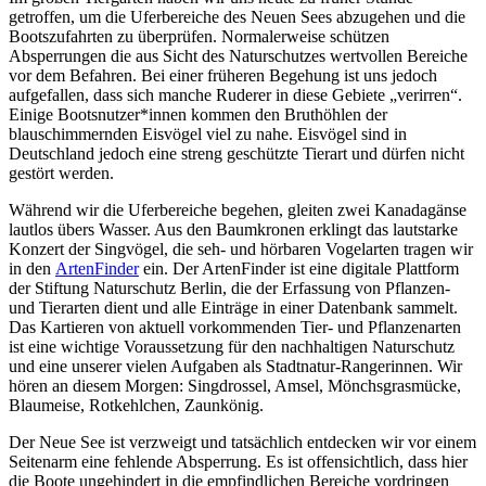
getroffen, um die Uferbereiche des Neuen Sees abzugehen und die
Bootszufahrten zu überprüfen. Normalerweise schützen
Absperrungen die aus Sicht des Naturschutzes wertvollen Bereiche
vor dem Befahren. Bei einer früheren Begehung ist uns jedoch
aufgefallen, dass sich manche Ruderer in diese Gebiete „verirren“.
Einige Bootsnutzer*innen kommen den Bruthöhlen der
blauschimmernden Eisvögel viel zu nahe. Eisvögel sind in
Deutschland jedoch eine streng geschützte Tierart und dürfen nicht
gestört werden.
Während wir die Uferbereiche begehen, gleiten zwei Kanadagänse
lautlos übers Wasser. Aus den Baumkronen erklingt das lautstarke
Konzert der Singvögel, die seh- und hörbaren Vogelarten tragen wir
in den
ArtenFinder
ein. Der ArtenFinder ist eine digitale Plattform
der Stiftung Naturschutz Berlin, die der Erfassung von Pflanzen-
und Tierarten dient und alle Einträge in einer Datenbank sammelt.
Das Kartieren von aktuell vorkommenden Tier- und Pflanzenarten
ist eine wichtige Voraussetzung für den nachhaltigen Naturschutz
und eine unserer vielen Aufgaben als Stadtnatur-Rangerinnen. Wir
hören an diesem Morgen: Singdrossel, Amsel, Mönchsgrasmücke,
Blaumeise, Rotkehlchen, Zaunkönig.
Der Neue See ist verzweigt und tatsächlich entdecken wir vor einem
Seitenarm eine fehlende Absperrung. Es ist offensichtlich, dass hier
die Boote ungehindert in die empfindlichen Bereiche vordringen