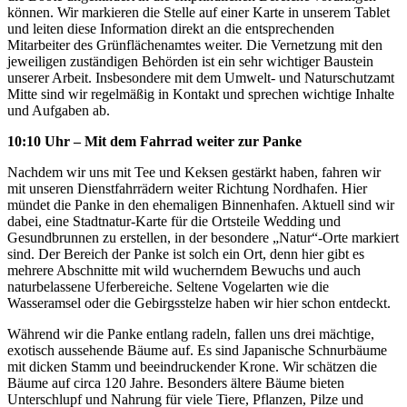
können. Wir markieren die Stelle auf einer Karte in unserem Tablet
und leiten diese Information direkt an die entsprechenden
Mitarbeiter des Grünflächenamtes weiter. Die Vernetzung mit den
jeweiligen zuständigen Behörden ist ein sehr wichtiger Baustein
unserer Arbeit. Insbesondere mit dem Umwelt- und Naturschutzamt
Mitte sind wir regelmäßig in Kontakt und sprechen wichtige Inhalte
und Aufgaben ab.
10:10 Uhr – Mit dem Fahrrad weiter zur Panke
Nachdem wir uns mit Tee und Keksen gestärkt haben, fahren wir
mit unseren Dienstfahrrädern weiter Richtung Nordhafen. Hier
mündet die Panke in den ehemaligen Binnenhafen. Aktuell sind wir
dabei, eine Stadtnatur-Karte für die Ortsteile Wedding und
Gesundbrunnen zu erstellen, in der besondere „Natur“-Orte markiert
sind. Der Bereich der Panke ist solch ein Ort, denn hier gibt es
mehrere Abschnitte mit wild wucherndem Bewuchs und auch
naturbelassene Uferbereiche. Seltene Vogelarten wie die
Wasseramsel oder die Gebirgsstelze haben wir hier schon entdeckt.
Während wir die Panke entlang radeln, fallen uns drei mächtige,
exotisch aussehende Bäume auf. Es sind Japanische Schnurbäume
mit dicken Stamm und beeindruckender Krone. Wir schätzen die
Bäume auf circa 120 Jahre. Besonders ältere Bäume bieten
Unterschlupf und Nahrung für viele Tiere, Pflanzen, Pilze und