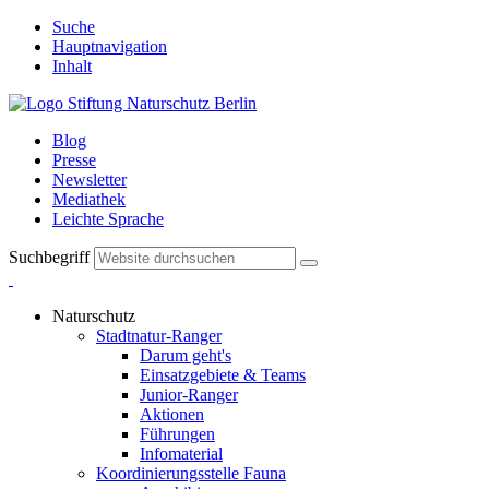
Suche
Hauptnavigation
Inhalt
Blog
Presse
Newsletter
Mediathek
Leichte Sprache
Suchbegriff
Naturschutz
Stadtnatur-Ranger
Darum geht's
Einsatzgebiete & Teams
Junior-Ranger
Aktionen
Führungen
Infomaterial
Koordinierungsstelle Fauna