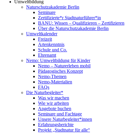
Umweltbildung
Naturschutzakademie Berlin
Seminare
Zertifizierte*r Stadtnaturführer*in
BANU: Wissen – Qualifizieren – Zertifizieren
Über die Naturschutzakademie Berlin
Umweltkalender
Freizeit
Artenkenntnis
Schule und Co.
Ehrenamt
Nemo: Umweltbildung für Kinder
Nemo – Naturerleben mobil
Pädagogisches Konzept
Nemo-Themen
Nemo-Materialien
FAQs
Die Naturbegleiter*
Was wir machen
Wie wir arbeiten
Angebote buchen
Seminare und Fachtage
Unsere Naturbegleiter*innen
Erfahrungsberichte
Projekt „Stadtnatur für alle“