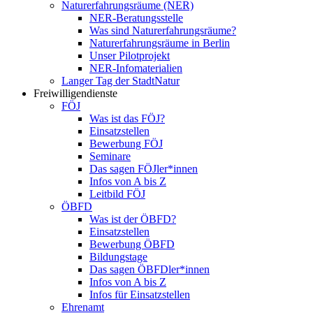
Naturerfahrungsräume (NER)
NER-Beratungsstelle
Was sind Naturerfahrungsräume?
Naturerfahrungsräume in Berlin
Unser Pilotprojekt
NER-Infomaterialien
Langer Tag der StadtNatur
Freiwilligendienste
FÖJ
Was ist das FÖJ?
Einsatzstellen
Bewerbung FÖJ
Seminare
Das sagen FÖJler*innen
Infos von A bis Z
Leitbild FÖJ
ÖBFD
Was ist der ÖBFD?
Einsatzstellen
Bewerbung ÖBFD
Bildungstage
Das sagen ÖBFDler*innen
Infos von A bis Z
Infos für Einsatzstellen
Ehrenamt