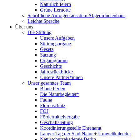
Natürlich feiern
Grüne Lernorte
Schriftliche Anfragen aus dem Abgeordnetenhaus
Leichte Sprache
Über uns
Die Stiftung
Unsere Aufgaben
Stiftungsorgane
Gesetz
Satzung
Organigramm
Geschichte
Jahresrückblicke
Unsere Partner*innen
Unser gesamtes Team
Blaue Perlen
Die Naturbegleiter*
Fauna
Florenschutz
FÖJ
Fördermittelvergabe
Geschäftsleitung
Koordinierungsstelle Ehrenamt
Langer Tag der StadtNatur + Umweltkalender
Naturschutzakademie Berlin