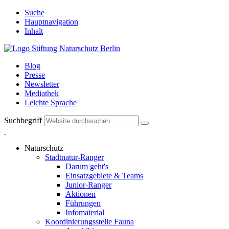
Suche
Hauptnavigation
Inhalt
Blog
Presse
Newsletter
Mediathek
Leichte Sprache
Suchbegriff
Naturschutz
Stadtnatur-Ranger
Darum geht's
Einsatzgebiete & Teams
Junior-Ranger
Aktionen
Führungen
Infomaterial
Koordinierungsstelle Fauna