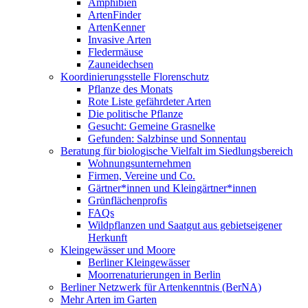
Amphibien
ArtenFinder
ArtenKenner
Invasive Arten
Fledermäuse
Zauneidechsen
Koordinierungsstelle Florenschutz
Pflanze des Monats
Rote Liste gefährdeter Arten
Die politische Pflanze
Gesucht: Gemeine Grasnelke
Gefunden: Salzbinse und Sonnentau
Beratung für biologische Vielfalt im Siedlungsbereich
Wohnungsunternehmen
Firmen, Vereine und Co.
Gärtner*innen und Kleingärtner*innen
Grünflächenprofis
FAQs
Wildpflanzen und Saatgut aus gebietseigener
Herkunft
Kleingewässer und Moore
Berliner Kleingewässer
Moorrenaturierungen in Berlin
Berliner Netzwerk für Artenkenntnis (BerNA)
Mehr Arten im Garten