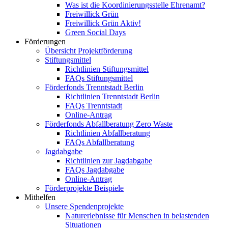
Was ist die Koordinierungsstelle Ehrenamt?
Freiwillick Grün
Freiwillick Grün Aktiv!
Green Social Days
Förderungen
Übersicht Projektförderung
Stiftungsmittel
Richtlinien Stiftungsmittel
FAQs Stiftungsmittel
Förderfonds Trenntstadt Berlin
Richtlinien Trenntstadt Berlin
FAQs Trenntstadt
Online-Antrag
Förderfonds Abfallberatung Zero Waste
Richtlinien Abfallberatung
FAQs Abfallberatung
Jagdabgabe
Richtlinien zur Jagdabgabe
FAQs Jagdabgabe
Online-Antrag
Förderprojekte Beispiele
Mithelfen
Unsere Spendenprojekte
Naturerlebnisse für Menschen in belastenden
Situationen