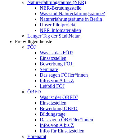
Naturerfahrungsräume (NER)
NER-Beratungsstelle
Was sind Naturerfahrungsräume?
Naturerfahrungsräume in Berlin
Unser Pilotprojekt
NER-Infomaterialien
Langer Tag der StadtNatur
Freiwilligendienste
FÖJ
Was ist das FÖJ?
Einsatzstellen
Bewerbung FÖJ
Seminare
Das sagen FÖJler*innen
Infos von A bis Z
Leitbild FÖJ
ÖBFD
Was ist der ÖBFD?
Einsatzstellen
Bewerbung ÖBFD
Bildungstage
Das sagen ÖBFDler*innen
Infos von A bis Z
Infos für Einsatzstellen
Ehrenamt