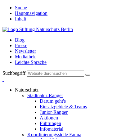
Suche
Hauptnavigation
Inhalt
Blog
Presse
Newsletter
Mediathek
Leichte Sprache
Suchbegriff
Naturschutz
Stadtnatur-Ranger
Darum geht's
Einsatzgebiete & Teams
Junior-Ranger
Aktionen
Führungen
Infomaterial
Koordinierungsstelle Fauna