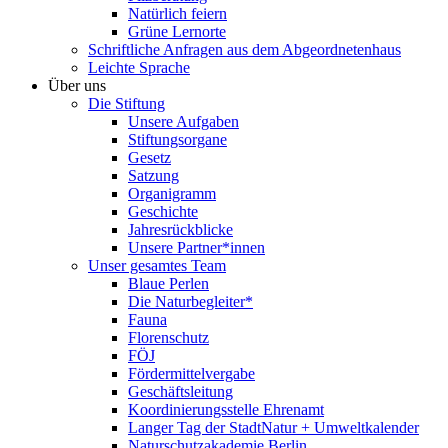
Natürlich feiern
Grüne Lernorte
Schriftliche Anfragen aus dem Abgeordnetenhaus
Leichte Sprache
Über uns
Die Stiftung
Unsere Aufgaben
Stiftungsorgane
Gesetz
Satzung
Organigramm
Geschichte
Jahresrückblicke
Unsere Partner*innen
Unser gesamtes Team
Blaue Perlen
Die Naturbegleiter*
Fauna
Florenschutz
FÖJ
Fördermittelvergabe
Geschäftsleitung
Koordinierungsstelle Ehrenamt
Langer Tag der StadtNatur + Umweltkalender
Naturschutzakademie Berlin