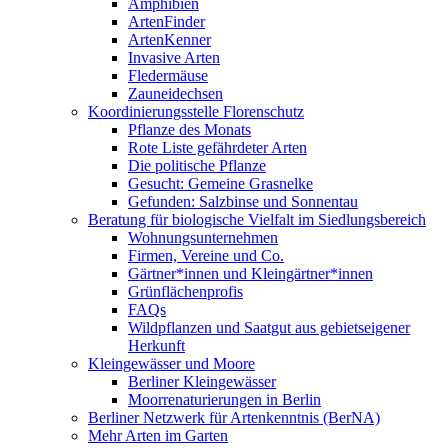
Amphibien
ArtenFinder
ArtenKenner
Invasive Arten
Fledermäuse
Zauneidechsen
Koordinierungsstelle Florenschutz
Pflanze des Monats
Rote Liste gefährdeter Arten
Die politische Pflanze
Gesucht: Gemeine Grasnelke
Gefunden: Salzbinse und Sonnentau
Beratung für biologische Vielfalt im Siedlungsbereich
Wohnungsunternehmen
Firmen, Vereine und Co.
Gärtner*innen und Kleingärtner*innen
Grünflächenprofis
FAQs
Wildpflanzen und Saatgut aus gebietseigener
Herkunft
Kleingewässer und Moore
Berliner Kleingewässer
Moorrenaturierungen in Berlin
Berliner Netzwerk für Artenkenntnis (BerNA)
Mehr Arten im Garten