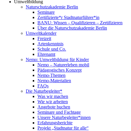
Umweltbildung
Naturschutzakademie Berlin
Seminare
Zertifizierte*r Stadtnaturführer*in
BANU: Wissen – Qualifizieren – Zertifizieren
Über die Naturschutzakademie Berlin
Umweltkalender
Freizeit
Artenkenntnis
Schule und Co.
Ehrenamt
Nemo: Umweltbildung für Kinder
Nemo – Naturerleben mobil
Pädagogisches Konzept
Nemo-Themen
Nemo-Materialien
FAQs
Die Naturbegleiter*
Was wir machen
Wie wir arbeiten
Angebote buchen
Seminare und Fachtage
Unsere Naturbegleiter*innen
Erfahrungsberichte
Projekt „Stadtnatur für alle“