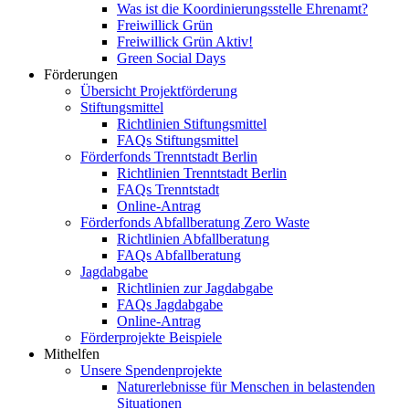
Was ist die Koordinierungsstelle Ehrenamt?
Freiwillick Grün
Freiwillick Grün Aktiv!
Green Social Days
Förderungen
Übersicht Projektförderung
Stiftungsmittel
Richtlinien Stiftungsmittel
FAQs Stiftungsmittel
Förderfonds Trenntstadt Berlin
Richtlinien Trenntstadt Berlin
FAQs Trenntstadt
Online-Antrag
Förderfonds Abfallberatung Zero Waste
Richtlinien Abfallberatung
FAQs Abfallberatung
Jagdabgabe
Richtlinien zur Jagdabgabe
FAQs Jagdabgabe
Online-Antrag
Förderprojekte Beispiele
Mithelfen
Unsere Spendenprojekte
Naturerlebnisse für Menschen in belastenden
Situationen