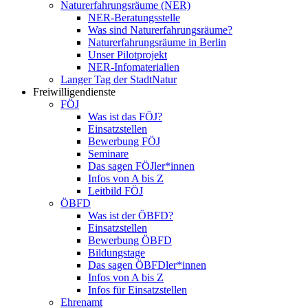
Naturerfahrungsräume (NER)
NER-Beratungsstelle
Was sind Naturerfahrungsräume?
Naturerfahrungsräume in Berlin
Unser Pilotprojekt
NER-Infomaterialien
Langer Tag der StadtNatur
Freiwilligendienste
FÖJ
Was ist das FÖJ?
Einsatzstellen
Bewerbung FÖJ
Seminare
Das sagen FÖJler*innen
Infos von A bis Z
Leitbild FÖJ
ÖBFD
Was ist der ÖBFD?
Einsatzstellen
Bewerbung ÖBFD
Bildungstage
Das sagen ÖBFDler*innen
Infos von A bis Z
Infos für Einsatzstellen
Ehrenamt