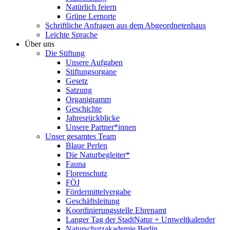
Natürlich feiern
Grüne Lernorte
Schriftliche Anfragen aus dem Abgeordnetenhaus
Leichte Sprache
Über uns
Die Stiftung
Unsere Aufgaben
Stiftungsorgane
Gesetz
Satzung
Organigramm
Geschichte
Jahresrückblicke
Unsere Partner*innen
Unser gesamtes Team
Blaue Perlen
Die Naturbegleiter*
Fauna
Florenschutz
FÖJ
Fördermittelvergabe
Geschäftsleitung
Koordinierungsstelle Ehrenamt
Langer Tag der StadtNatur + Umweltkalender
Naturschutzakademie Berlin