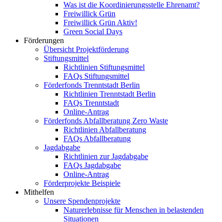
Was ist die Koordinierungsstelle Ehrenamt?
Freiwillick Grün
Freiwillick Grün Aktiv!
Green Social Days
Förderungen
Übersicht Projektförderung
Stiftungsmittel
Richtlinien Stiftungsmittel
FAQs Stiftungsmittel
Förderfonds Trenntstadt Berlin
Richtlinien Trenntstadt Berlin
FAQs Trenntstadt
Online-Antrag
Förderfonds Abfallberatung Zero Waste
Richtlinien Abfallberatung
FAQs Abfallberatung
Jagdabgabe
Richtlinien zur Jagdabgabe
FAQs Jagdabgabe
Online-Antrag
Förderprojekte Beispiele
Mithelfen
Unsere Spendenprojekte
Naturerlebnisse für Menschen in belastenden
Situationen