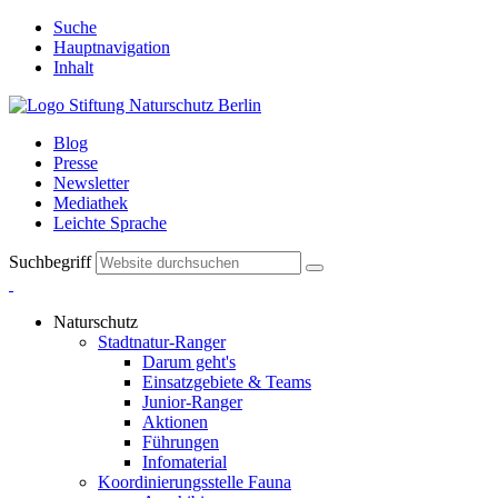
Suche
Hauptnavigation
Inhalt
Blog
Presse
Newsletter
Mediathek
Leichte Sprache
Suchbegriff
Naturschutz
Stadtnatur-Ranger
Darum geht's
Einsatzgebiete & Teams
Junior-Ranger
Aktionen
Führungen
Infomaterial
Koordinierungsstelle Fauna