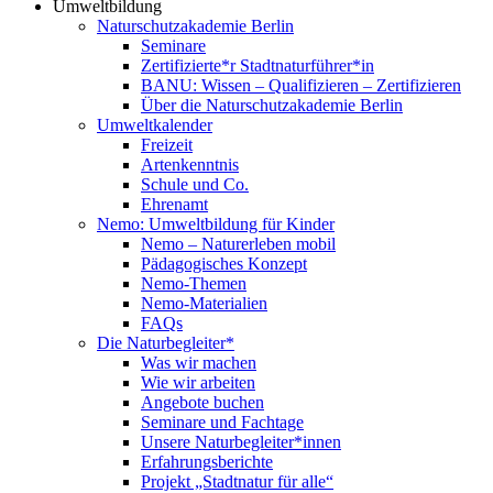
Umweltbildung
Naturschutzakademie Berlin
Seminare
Zertifizierte*r Stadtnaturführer*in
BANU: Wissen – Qualifizieren – Zertifizieren
Über die Naturschutzakademie Berlin
Umweltkalender
Freizeit
Artenkenntnis
Schule und Co.
Ehrenamt
Nemo: Umweltbildung für Kinder
Nemo – Naturerleben mobil
Pädagogisches Konzept
Nemo-Themen
Nemo-Materialien
FAQs
Die Naturbegleiter*
Was wir machen
Wie wir arbeiten
Angebote buchen
Seminare und Fachtage
Unsere Naturbegleiter*innen
Erfahrungsberichte
Projekt „Stadtnatur für alle“