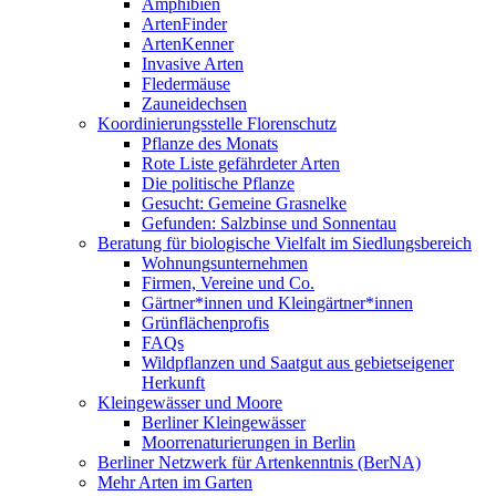
Amphibien
ArtenFinder
ArtenKenner
Invasive Arten
Fledermäuse
Zauneidechsen
Koordinierungsstelle Florenschutz
Pflanze des Monats
Rote Liste gefährdeter Arten
Die politische Pflanze
Gesucht: Gemeine Grasnelke
Gefunden: Salzbinse und Sonnentau
Beratung für biologische Vielfalt im Siedlungsbereich
Wohnungsunternehmen
Firmen, Vereine und Co.
Gärtner*innen und Kleingärtner*innen
Grünflächenprofis
FAQs
Wildpflanzen und Saatgut aus gebietseigener
Herkunft
Kleingewässer und Moore
Berliner Kleingewässer
Moorrenaturierungen in Berlin
Berliner Netzwerk für Artenkenntnis (BerNA)
Mehr Arten im Garten