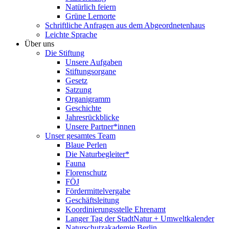
Natürlich feiern
Grüne Lernorte
Schriftliche Anfragen aus dem Abgeordnetenhaus
Leichte Sprache
Über uns
Die Stiftung
Unsere Aufgaben
Stiftungsorgane
Gesetz
Satzung
Organigramm
Geschichte
Jahresrückblicke
Unsere Partner*innen
Unser gesamtes Team
Blaue Perlen
Die Naturbegleiter*
Fauna
Florenschutz
FÖJ
Fördermittelvergabe
Geschäftsleitung
Koordinierungsstelle Ehrenamt
Langer Tag der StadtNatur + Umweltkalender
Naturschutzakademie Berlin