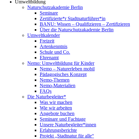
Umweltbildung
Naturschutzakademie Berlin
Seminare
Zertifizierte*r Stadtnaturführer*in
BANU: Wissen – Qualifizieren – Zertifizieren
Über die Naturschutzakademie Berlin
Umweltkalender
Freizeit
Artenkenntnis
Schule und Co.
Ehrenamt
Nemo: Umweltbildung für Kinder
Nemo – Naturerleben mobil
Pädagogisches Konzept
Nemo-Themen
Nemo-Materialien
FAQs
Die Naturbegleiter*
Was wir machen
Wie wir arbeiten
Angebote buchen
Seminare und Fachtage
Unsere Naturbegleiter*innen
Erfahrungsberichte
Projekt „Stadtnatur für alle“