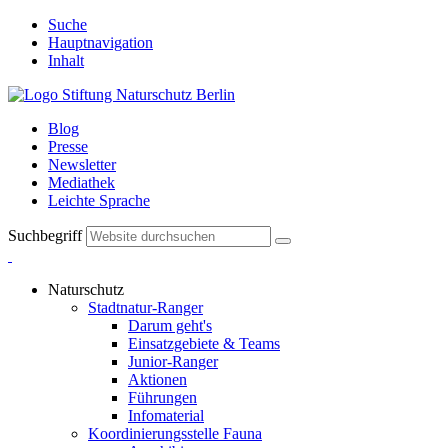
Suche
Hauptnavigation
Inhalt
Blog
Presse
Newsletter
Mediathek
Leichte Sprache
Suchbegriff
Naturschutz
Stadtnatur-Ranger
Darum geht's
Einsatzgebiete & Teams
Junior-Ranger
Aktionen
Führungen
Infomaterial
Koordinierungsstelle Fauna