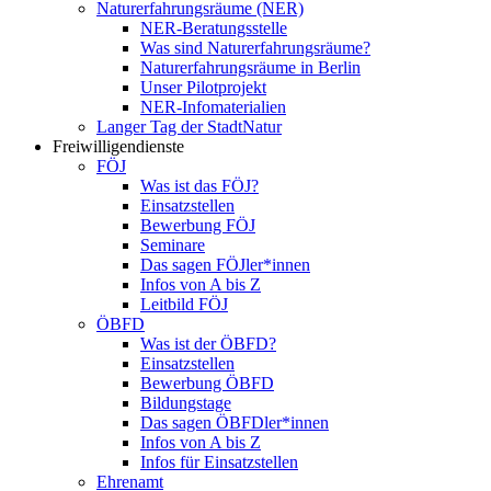
Naturerfahrungsräume (NER)
NER-Beratungsstelle
Was sind Naturerfahrungsräume?
Naturerfahrungsräume in Berlin
Unser Pilotprojekt
NER-Infomaterialien
Langer Tag der StadtNatur
Freiwilligendienste
FÖJ
Was ist das FÖJ?
Einsatzstellen
Bewerbung FÖJ
Seminare
Das sagen FÖJler*innen
Infos von A bis Z
Leitbild FÖJ
ÖBFD
Was ist der ÖBFD?
Einsatzstellen
Bewerbung ÖBFD
Bildungstage
Das sagen ÖBFDler*innen
Infos von A bis Z
Infos für Einsatzstellen
Ehrenamt