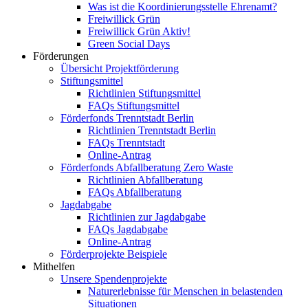
Was ist die Koordinierungsstelle Ehrenamt?
Freiwillick Grün
Freiwillick Grün Aktiv!
Green Social Days
Förderungen
Übersicht Projektförderung
Stiftungsmittel
Richtlinien Stiftungsmittel
FAQs Stiftungsmittel
Förderfonds Trenntstadt Berlin
Richtlinien Trenntstadt Berlin
FAQs Trenntstadt
Online-Antrag
Förderfonds Abfallberatung Zero Waste
Richtlinien Abfallberatung
FAQs Abfallberatung
Jagdabgabe
Richtlinien zur Jagdabgabe
FAQs Jagdabgabe
Online-Antrag
Förderprojekte Beispiele
Mithelfen
Unsere Spendenprojekte
Naturerlebnisse für Menschen in belastenden
Situationen