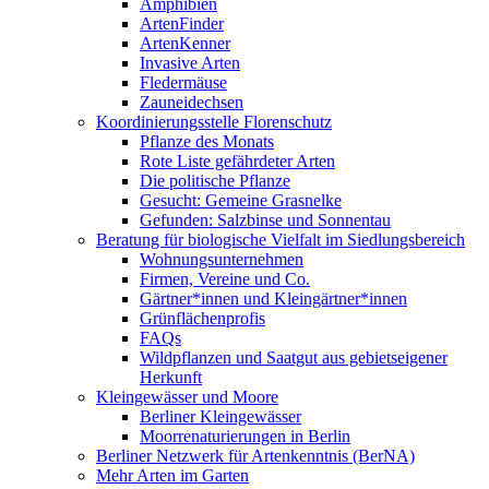
Amphibien
ArtenFinder
ArtenKenner
Invasive Arten
Fledermäuse
Zauneidechsen
Koordinierungsstelle Florenschutz
Pflanze des Monats
Rote Liste gefährdeter Arten
Die politische Pflanze
Gesucht: Gemeine Grasnelke
Gefunden: Salzbinse und Sonnentau
Beratung für biologische Vielfalt im Siedlungsbereich
Wohnungsunternehmen
Firmen, Vereine und Co.
Gärtner*innen und Kleingärtner*innen
Grünflächenprofis
FAQs
Wildpflanzen und Saatgut aus gebietseigener
Herkunft
Kleingewässer und Moore
Berliner Kleingewässer
Moorrenaturierungen in Berlin
Berliner Netzwerk für Artenkenntnis (BerNA)
Mehr Arten im Garten