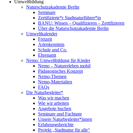
Umweltbildung
Naturschutzakademie Berlin
Seminare
Zertifizierte*r Stadtnaturführer*in
BANU: Wissen – Qualifizieren – Zertifizieren
Über die Naturschutzakademie Berlin
Umweltkalender
Freizeit
Artenkenntnis
Schule und Co.
Ehrenamt
Nemo: Umweltbildung für Kinder
Nemo – Naturerleben mobil
Pädagogisches Konzept
Nemo-Themen
Nemo-Materialien
FAQs
Die Naturbegleiter*
Was wir machen
Wie wir arbeiten
Angebote buchen
Seminare und Fachtage
Unsere Naturbegleiter*innen
Erfahrungsberichte
Projekt „Stadtnatur für alle“