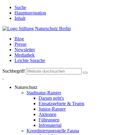
Suche
Hauptnavigation
Inhalt
Blog
Presse
Newsletter
Mediathek
Leichte Sprache
Suchbegriff
Naturschutz
Stadtnatur-Ranger
Darum geht's
Einsatzgebiete & Teams
Junior-Ranger
Aktionen
Führungen
Infomaterial
Koordinierungsstelle Fauna