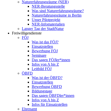
Naturerfahrungsräume (NER)
NER-Beratungsstelle
Was sind Naturerfahrungsräume?
Naturerfahrungsräume in Berlin
Unser Pilotprojekt
NER-Infomaterialien
Langer Tag der StadtNatur
Freiwilligendienste
FÖJ
Was ist das FÖJ?
Einsatzstellen
Bewerbung FÖJ
Seminare
Das sagen FÖJler*innen
Infos von A bis Z
Leitbild FÖJ
ÖBFD
Was ist der ÖBFD?
Einsatzstellen
Bewerbung ÖBFD
Bildungstage
Das sagen ÖBFDler*innen
Infos von A bis Z
Infos für Einsatzstellen
Ehrenamt