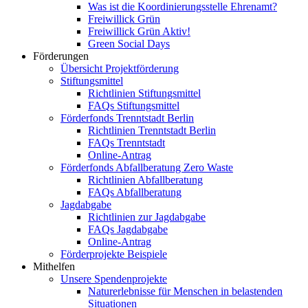
Was ist die Koordinierungsstelle Ehrenamt?
Freiwillick Grün
Freiwillick Grün Aktiv!
Green Social Days
Förderungen
Übersicht Projektförderung
Stiftungsmittel
Richtlinien Stiftungsmittel
FAQs Stiftungsmittel
Förderfonds Trenntstadt Berlin
Richtlinien Trenntstadt Berlin
FAQs Trenntstadt
Online-Antrag
Förderfonds Abfallberatung Zero Waste
Richtlinien Abfallberatung
FAQs Abfallberatung
Jagdabgabe
Richtlinien zur Jagdabgabe
FAQs Jagdabgabe
Online-Antrag
Förderprojekte Beispiele
Mithelfen
Unsere Spendenprojekte
Naturerlebnisse für Menschen in belastenden
Situationen