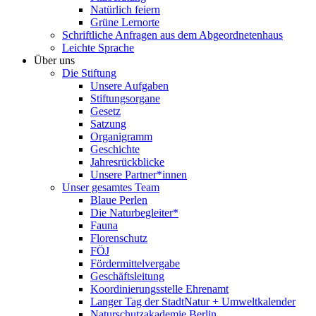
Natürlich feiern
Grüne Lernorte
Schriftliche Anfragen aus dem Abgeordnetenhaus
Leichte Sprache
Über uns
Die Stiftung
Unsere Aufgaben
Stiftungsorgane
Gesetz
Satzung
Organigramm
Geschichte
Jahresrückblicke
Unsere Partner*innen
Unser gesamtes Team
Blaue Perlen
Die Naturbegleiter*
Fauna
Florenschutz
FÖJ
Fördermittelvergabe
Geschäftsleitung
Koordinierungsstelle Ehrenamt
Langer Tag der StadtNatur + Umweltkalender
Naturschutzakademie Berlin