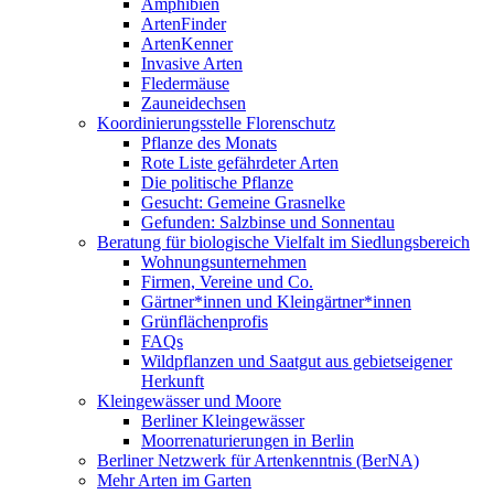
Amphibien
ArtenFinder
ArtenKenner
Invasive Arten
Fledermäuse
Zauneidechsen
Koordinierungsstelle Florenschutz
Pflanze des Monats
Rote Liste gefährdeter Arten
Die politische Pflanze
Gesucht: Gemeine Grasnelke
Gefunden: Salzbinse und Sonnentau
Beratung für biologische Vielfalt im Siedlungsbereich
Wohnungsunternehmen
Firmen, Vereine und Co.
Gärtner*innen und Kleingärtner*innen
Grünflächenprofis
FAQs
Wildpflanzen und Saatgut aus gebietseigener
Herkunft
Kleingewässer und Moore
Berliner Kleingewässer
Moorrenaturierungen in Berlin
Berliner Netzwerk für Artenkenntnis (BerNA)
Mehr Arten im Garten