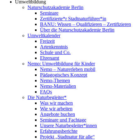
Umweltbildung
Naturschutzakademie Berlin
Seminare
Zertifizierte*r Stadtnaturführer*in
BANU: Wissen – Qualifizieren – Zertifizieren
Über die Naturschutzakademie Berlin
Umweltkalender
Freizeit
Artenkenntnis
Schule und Co.
Ehrenamt
Nemo: Umweltbildung für Kinder
Nemo – Naturerleben mobil
Pädagogisches Konzept
Nemo-Themen
Nemo-Materialien
FAQs
Die Naturbegleiter*
Was wir machen
Wie wir arbeiten
Angebote buchen
Seminare und Fachtage
Unsere Naturbegleiter*innen
Erfahrungsberichte
Projekt „Stadtnatur für alle“