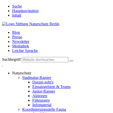
Suche
Hauptnavigation
Inhalt
Blog
Presse
Newsletter
Mediathek
Leichte Sprache
Suchbegriff
Naturschutz
Stadtnatur-Ranger
Darum geht's
Einsatzgebiete & Teams
Junior-Ranger
Aktionen
Führungen
Infomaterial
Koordinierungsstelle Fauna