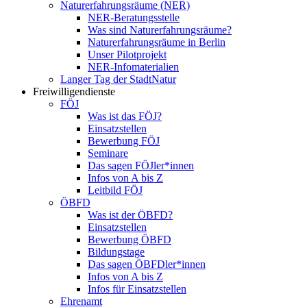
Naturerfahrungsräume (NER)
NER-Beratungsstelle
Was sind Naturerfahrungsräume?
Naturerfahrungsräume in Berlin
Unser Pilotprojekt
NER-Infomaterialien
Langer Tag der StadtNatur
Freiwilligendienste
FÖJ
Was ist das FÖJ?
Einsatzstellen
Bewerbung FÖJ
Seminare
Das sagen FÖJler*innen
Infos von A bis Z
Leitbild FÖJ
ÖBFD
Was ist der ÖBFD?
Einsatzstellen
Bewerbung ÖBFD
Bildungstage
Das sagen ÖBFDler*innen
Infos von A bis Z
Infos für Einsatzstellen
Ehrenamt