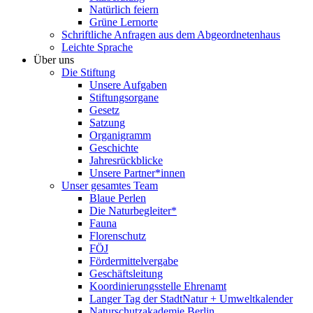
Natürlich feiern
Grüne Lernorte
Schriftliche Anfragen aus dem Abgeordnetenhaus
Leichte Sprache
Über uns
Die Stiftung
Unsere Aufgaben
Stiftungsorgane
Gesetz
Satzung
Organigramm
Geschichte
Jahresrückblicke
Unsere Partner*innen
Unser gesamtes Team
Blaue Perlen
Die Naturbegleiter*
Fauna
Florenschutz
FÖJ
Fördermittelvergabe
Geschäftsleitung
Koordinierungsstelle Ehrenamt
Langer Tag der StadtNatur + Umweltkalender
Naturschutzakademie Berlin