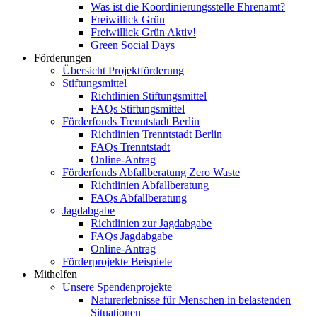
Was ist die Koordinierungsstelle Ehrenamt?
Freiwillick Grün
Freiwillick Grün Aktiv!
Green Social Days
Förderungen
Übersicht Projektförderung
Stiftungsmittel
Richtlinien Stiftungsmittel
FAQs Stiftungsmittel
Förderfonds Trenntstadt Berlin
Richtlinien Trenntstadt Berlin
FAQs Trenntstadt
Online-Antrag
Förderfonds Abfallberatung Zero Waste
Richtlinien Abfallberatung
FAQs Abfallberatung
Jagdabgabe
Richtlinien zur Jagdabgabe
FAQs Jagdabgabe
Online-Antrag
Förderprojekte Beispiele
Mithelfen
Unsere Spendenprojekte
Naturerlebnisse für Menschen in belastenden
Situationen