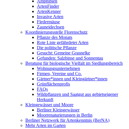
Amphibien
ArtenFinder
ArtenKenner
Invasive Arten
Fledermäuse
Zauneidechsen
Koordinierungsstelle Florenschutz
Pflanze des Monats
Rote Liste gefährdeter Arten
Die politische Pflanze
Gesucht: Gemeine Grasnelke
Gefunden: Salzbinse und Sonnentau
Beratung für biologische Vielfalt im Siedlungsbereich
Wohnungsunternehmen
Firmen, Vereine und Co.
Gärtner*innen und Kleingärtner*innen
Grünflächenprofis
FAQs
Wildpflanzen und Saatgut aus gebietseigener
Herkunft
Kleingewässer und Moore
Berliner Kleingewässer
Moorrenaturierungen in Berlin
Berliner Netzwerk für Artenkenntnis (BerNA)
Mehr Arten im Garten