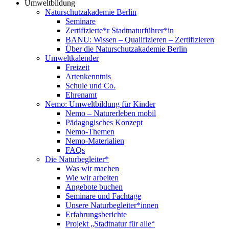
Umweltbildung
Naturschutzakademie Berlin
Seminare
Zertifizierte*r Stadtnaturführer*in
BANU: Wissen – Qualifizieren – Zertifizieren
Über die Naturschutzakademie Berlin
Umweltkalender
Freizeit
Artenkenntnis
Schule und Co.
Ehrenamt
Nemo: Umweltbildung für Kinder
Nemo – Naturerleben mobil
Pädagogisches Konzept
Nemo-Themen
Nemo-Materialien
FAQs
Die Naturbegleiter*
Was wir machen
Wie wir arbeiten
Angebote buchen
Seminare und Fachtage
Unsere Naturbegleiter*innen
Erfahrungsberichte
Projekt „Stadtnatur für alle“