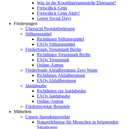
Was ist die Koordinierungsstelle Ehrenamt?
Freiwillick Grün
Freiwillick Grün Aktiv!
Green Social Days
Förderungen
Übersicht Projektförderung
Stiftungsmittel
Richtlinien Stiftungsmittel
FAQs Stiftungsmittel
Förderfonds Trenntstadt Berlin
Richtlinien Trenntstadt Berlin
FAQs Trenntstadt
Online-Antrag
Förderfonds Abfallberatung Zero Waste
Richtlinien Abfallberatung
FAQs Abfallberatung
Jagdabgabe
Richtlinien zur Jagdabgabe
FAQs Jagdabgabe
Online-Antrag
Förderprojekte Beispiele
Mithelfen
Unsere Spendenprojekte
Naturerlebnisse für Menschen in belastenden
Situationen