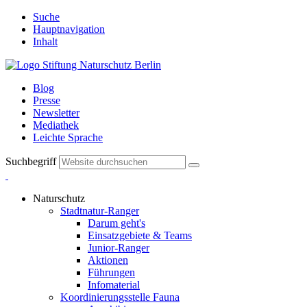
Suche
Hauptnavigation
Inhalt
Blog
Presse
Newsletter
Mediathek
Leichte Sprache
Suchbegriff
Naturschutz
Stadtnatur-Ranger
Darum geht's
Einsatzgebiete & Teams
Junior-Ranger
Aktionen
Führungen
Infomaterial
Koordinierungsstelle Fauna