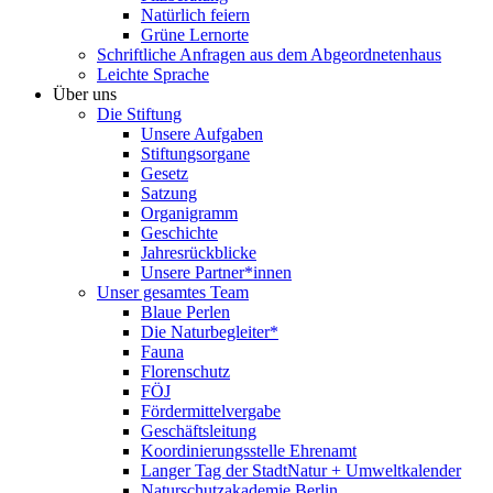
Natürlich feiern
Grüne Lernorte
Schriftliche Anfragen aus dem Abgeordnetenhaus
Leichte Sprache
Über uns
Die Stiftung
Unsere Aufgaben
Stiftungsorgane
Gesetz
Satzung
Organigramm
Geschichte
Jahresrückblicke
Unsere Partner*innen
Unser gesamtes Team
Blaue Perlen
Die Naturbegleiter*
Fauna
Florenschutz
FÖJ
Fördermittelvergabe
Geschäftsleitung
Koordinierungsstelle Ehrenamt
Langer Tag der StadtNatur + Umweltkalender
Naturschutzakademie Berlin