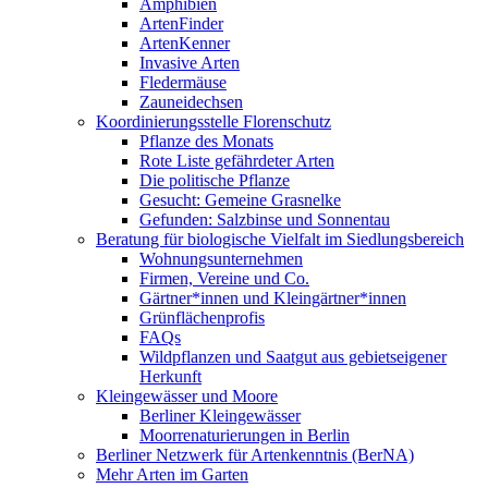
Amphibien
ArtenFinder
ArtenKenner
Invasive Arten
Fledermäuse
Zauneidechsen
Koordinierungsstelle Florenschutz
Pflanze des Monats
Rote Liste gefährdeter Arten
Die politische Pflanze
Gesucht: Gemeine Grasnelke
Gefunden: Salzbinse und Sonnentau
Beratung für biologische Vielfalt im Siedlungsbereich
Wohnungsunternehmen
Firmen, Vereine und Co.
Gärtner*innen und Kleingärtner*innen
Grünflächenprofis
FAQs
Wildpflanzen und Saatgut aus gebietseigener
Herkunft
Kleingewässer und Moore
Berliner Kleingewässer
Moorrenaturierungen in Berlin
Berliner Netzwerk für Artenkenntnis (BerNA)
Mehr Arten im Garten