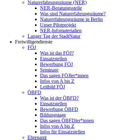
Naturerfahrungsräume (NER)
NER-Beratungsstelle
Was sind Naturerfahrungsräume?
Naturerfahrungsräume in Berlin
Unser Pilotprojekt
NER-Infomaterialien
Langer Tag der StadtNatur
Freiwilligendienste
FÖJ
Was ist das FÖJ?
Einsatzstellen
Bewerbung FÖJ
Seminare
Das sagen FÖJler*innen
Infos von A bis Z
Leitbild FÖJ
ÖBFD
Was ist der ÖBFD?
Einsatzstellen
Bewerbung ÖBFD
Bildungstage
Das sagen ÖBFDler*innen
Infos von A bis Z
Infos für Einsatzstellen
Ehrenamt