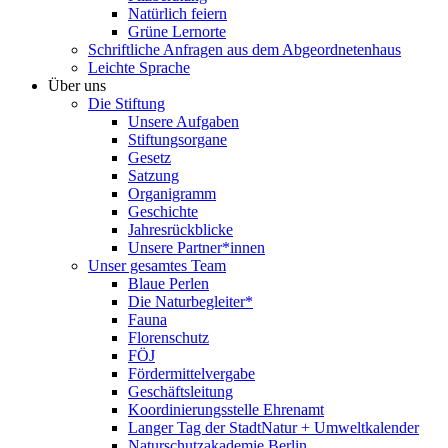
Natürlich feiern
Grüne Lernorte
Schriftliche Anfragen aus dem Abgeordnetenhaus
Leichte Sprache
Über uns
Die Stiftung
Unsere Aufgaben
Stiftungsorgane
Gesetz
Satzung
Organigramm
Geschichte
Jahresrückblicke
Unsere Partner*innen
Unser gesamtes Team
Blaue Perlen
Die Naturbegleiter*
Fauna
Florenschutz
FÖJ
Fördermittelvergabe
Geschäftsleitung
Koordinierungsstelle Ehrenamt
Langer Tag der StadtNatur + Umweltkalender
Naturschutzakademie Berlin