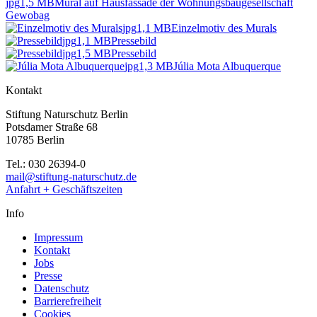
jpg
1,5 MB
Mural auf Hausfassade der Wohnungsbaugesellschaft
Gewobag
jpg
1,1 MB
Einzelmotiv des Murals
jpg
1,1 MB
Pressebild
jpg
1,5 MB
Pressebild
jpg
1,3 MB
Júlia Mota Albuquerque
Kontakt
Stiftung Naturschutz Berlin
Potsdamer Straße 68
10785 Berlin
Tel.: 030 26394-0
mail@stiftung-naturschutz.de
Anfahrt + Geschäftszeiten
Info
Impressum
Kontakt
Jobs
Presse
Datenschutz
Barrierefreiheit
Cookies