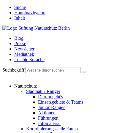
Suche
Hauptnavigation
Inhalt
Blog
Presse
Newsletter
Mediathek
Leichte Sprache
Suchbegriff
Naturschutz
Stadtnatur-Ranger
Darum geht's
Einsatzgebiete & Teams
Junior-Ranger
Aktionen
Führungen
Infomaterial
Koordinierungsstelle Fauna