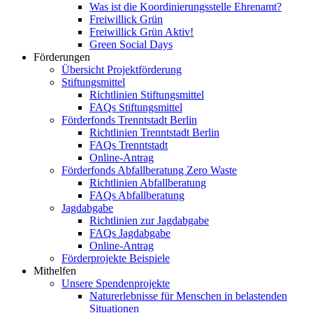
Was ist die Koordinierungsstelle Ehrenamt?
Freiwillick Grün
Freiwillick Grün Aktiv!
Green Social Days
Förderungen
Übersicht Projektförderung
Stiftungsmittel
Richtlinien Stiftungsmittel
FAQs Stiftungsmittel
Förderfonds Trenntstadt Berlin
Richtlinien Trenntstadt Berlin
FAQs Trenntstadt
Online-Antrag
Förderfonds Abfallberatung Zero Waste
Richtlinien Abfallberatung
FAQs Abfallberatung
Jagdabgabe
Richtlinien zur Jagdabgabe
FAQs Jagdabgabe
Online-Antrag
Förderprojekte Beispiele
Mithelfen
Unsere Spendenprojekte
Naturerlebnisse für Menschen in belastenden
Situationen