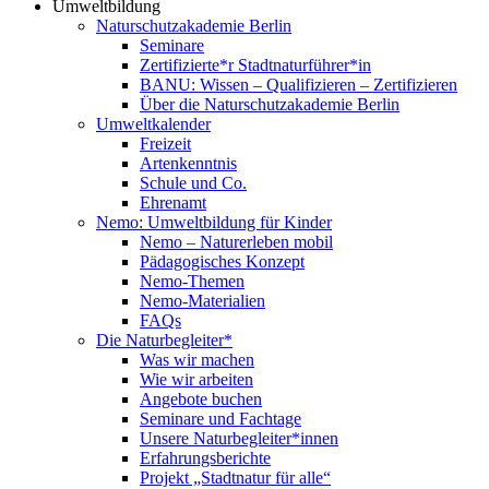
Umweltbildung
Naturschutzakademie Berlin
Seminare
Zertifizierte*r Stadtnaturführer*in
BANU: Wissen – Qualifizieren – Zertifizieren
Über die Naturschutzakademie Berlin
Umweltkalender
Freizeit
Artenkenntnis
Schule und Co.
Ehrenamt
Nemo: Umweltbildung für Kinder
Nemo – Naturerleben mobil
Pädagogisches Konzept
Nemo-Themen
Nemo-Materialien
FAQs
Die Naturbegleiter*
Was wir machen
Wie wir arbeiten
Angebote buchen
Seminare und Fachtage
Unsere Naturbegleiter*innen
Erfahrungsberichte
Projekt „Stadtnatur für alle“