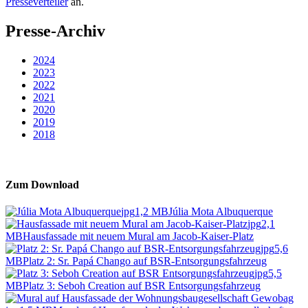
Presseverteiler
an.
Presse-Archiv
2024
2023
2022
2021
2020
2019
2018
Zum Download
jpg
1,2 MB
Júlia Mota Albuquerque
jpg
2,1
MB
Hausfassade mit neuem Mural am Jacob-Kaiser-Platz
jpg
5,6
MB
Platz 2: Sr. Papá Chango auf BSR-Entsorgungsfahrzeug
jpg
5,5
MB
Platz 3: Seboh Creation auf BSR Entsorgungsfahrzeug