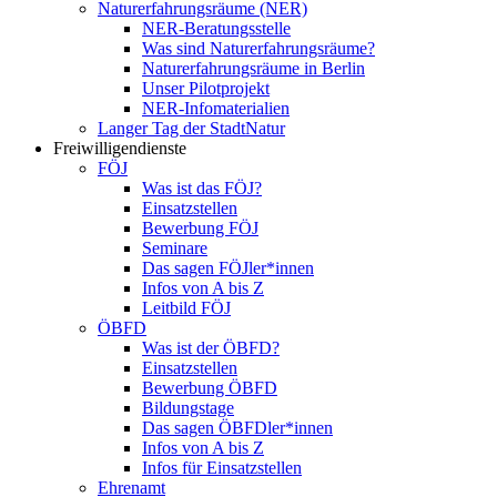
Naturerfahrungsräume (NER)
NER-Beratungsstelle
Was sind Naturerfahrungsräume?
Naturerfahrungsräume in Berlin
Unser Pilotprojekt
NER-Infomaterialien
Langer Tag der StadtNatur
Freiwilligendienste
FÖJ
Was ist das FÖJ?
Einsatzstellen
Bewerbung FÖJ
Seminare
Das sagen FÖJler*innen
Infos von A bis Z
Leitbild FÖJ
ÖBFD
Was ist der ÖBFD?
Einsatzstellen
Bewerbung ÖBFD
Bildungstage
Das sagen ÖBFDler*innen
Infos von A bis Z
Infos für Einsatzstellen
Ehrenamt