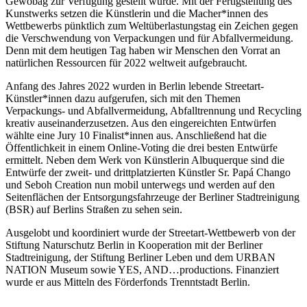
Gewobag zur Verfügung gestellt wurde. Mit der Fertigstellung des
Kunstwerks setzen die Künstlerin und die Macher*innen des
Wettbewerbs pünktlich zum Weltüberlastungstag ein Zeichen gegen
die Verschwendung von Verpackungen und für Abfallvermeidung.
Denn mit dem heutigen Tag haben wir Menschen den Vorrat an
natürlichen Ressourcen für 2022 weltweit aufgebraucht.
Anfang des Jahres 2022 wurden in Berlin lebende Streetart-
Künstler*innen dazu aufgerufen, sich mit den Themen
Verpackungs- und Abfallvermeidung, Abfalltrennung und Recycling
kreativ auseinanderzusetzen. Aus den eingereichten Entwürfen
wählte eine Jury 10 Finalist*innen aus. Anschließend hat die
Öffentlichkeit in einem Online-Voting die drei besten Entwürfe
ermittelt. Neben dem Werk von Künstlerin Albuquerque sind die
Entwürfe der zweit- und drittplatzierten Künstler Sr. Papá Chango
und Seboh Creation nun mobil unterwegs und werden auf den
Seitenflächen der Entsorgungsfahrzeuge der Berliner Stadtreinigung
(BSR) auf Berlins Straßen zu sehen sein.
Ausgelobt und koordiniert wurde der Streetart-Wettbewerb von der
Stiftung Naturschutz Berlin in Kooperation mit der Berliner
Stadtreinigung, der Stiftung Berliner Leben und dem URBAN
NATION Museum sowie YES, AND…productions. Finanziert
wurde er aus Mitteln des Förderfonds Trenntstadt Berlin.