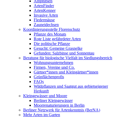
Amphibien
ArtenFinder
ArtenKenner
Invasive Arten
Fledermäuse
Zauneidechsen
Koordinierungsstelle Florenschutz
Pflanze des Monats
Rote Liste gefährdeter Arten
Die politische Pflanze
Gesucht: Gemeine Grasnelke
Gefunden: Salzbinse und Sonnentau
Beratung für biologische Vielfalt im Siedlungsbereich
Wohnungsunternehmen
Firmen, Vereine und Co.
Gärtner*innen und Kleingärtner*innen
Grünflächenprofis
FAQs
Wildpflanzen und Saatgut aus gebietseigener
Herkunft
Kleingewässer und Moore
Berliner Kleingewässer
Moorrenaturierungen in Berlin
Berliner Netzwerk für Artenkenntnis (BerNA)
Mehr Arten im Garten