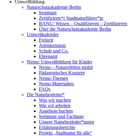
Umweltbildung
Naturschutzakademie Berlin
Seminare
Zertifizierte*r Stadtnaturführer*in
BANU: Wissen – Qualifizieren – Zertifizieren
Über die Naturschutzakademie Berlin
Umweltkalender
Freizeit
Artenkenntnis
Schule und Co.
Ehrenamt
Nemo: Umweltbildung für Kinder
Nemo – Naturerleben mobil
Pädagogisches Konzept
Nemo-Themen
Nemo-Materialien
FAQs
Die Naturbegleiter*
Was wir machen
Wie wir arbeiten
Angebote buchen
Seminare und Fachtage
Unsere Naturbegleiter*innen
Erfahrungsberichte
Projekt „Stadtnatur für alle“