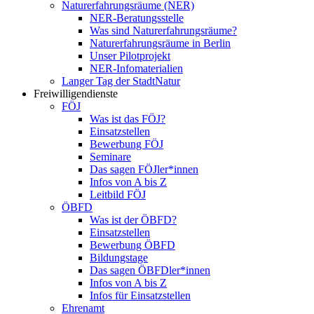
Naturerfahrungsräume (NER)
NER-Beratungsstelle
Was sind Naturerfahrungsräume?
Naturerfahrungsräume in Berlin
Unser Pilotprojekt
NER-Infomaterialien
Langer Tag der StadtNatur
Freiwilligendienste
FÖJ
Was ist das FÖJ?
Einsatzstellen
Bewerbung FÖJ
Seminare
Das sagen FÖJler*innen
Infos von A bis Z
Leitbild FÖJ
ÖBFD
Was ist der ÖBFD?
Einsatzstellen
Bewerbung ÖBFD
Bildungstage
Das sagen ÖBFDler*innen
Infos von A bis Z
Infos für Einsatzstellen
Ehrenamt