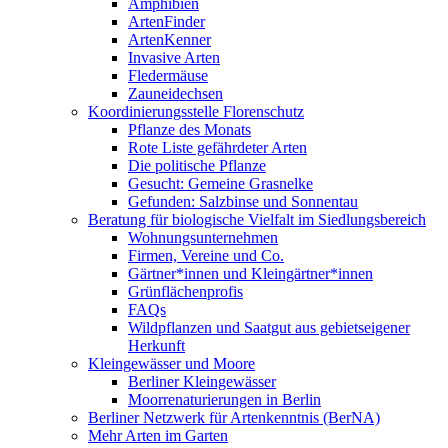
Amphibien
ArtenFinder
ArtenKenner
Invasive Arten
Fledermäuse
Zauneidechsen
Koordinierungsstelle Florenschutz
Pflanze des Monats
Rote Liste gefährdeter Arten
Die politische Pflanze
Gesucht: Gemeine Grasnelke
Gefunden: Salzbinse und Sonnentau
Beratung für biologische Vielfalt im Siedlungsbereich
Wohnungsunternehmen
Firmen, Vereine und Co.
Gärtner*innen und Kleingärtner*innen
Grünflächenprofis
FAQs
Wildpflanzen und Saatgut aus gebietseigener
Herkunft
Kleingewässer und Moore
Berliner Kleingewässer
Moorrenaturierungen in Berlin
Berliner Netzwerk für Artenkenntnis (BerNA)
Mehr Arten im Garten