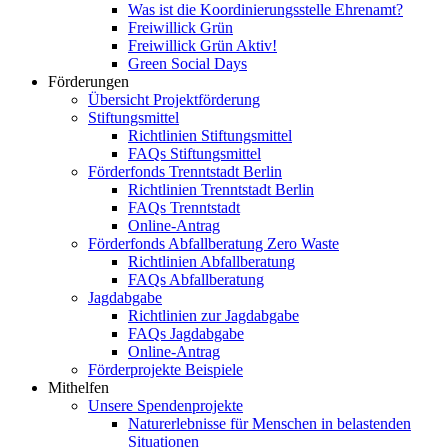
Was ist die Koordinierungsstelle Ehrenamt?
Freiwillick Grün
Freiwillick Grün Aktiv!
Green Social Days
Förderungen
Übersicht Projektförderung
Stiftungsmittel
Richtlinien Stiftungsmittel
FAQs Stiftungsmittel
Förderfonds Trenntstadt Berlin
Richtlinien Trenntstadt Berlin
FAQs Trenntstadt
Online-Antrag
Förderfonds Abfallberatung Zero Waste
Richtlinien Abfallberatung
FAQs Abfallberatung
Jagdabgabe
Richtlinien zur Jagdabgabe
FAQs Jagdabgabe
Online-Antrag
Förderprojekte Beispiele
Mithelfen
Unsere Spendenprojekte
Naturerlebnisse für Menschen in belastenden
Situationen