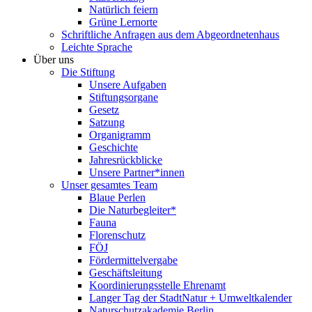
Natürlich feiern
Grüne Lernorte
Schriftliche Anfragen aus dem Abgeordnetenhaus
Leichte Sprache
Über uns
Die Stiftung
Unsere Aufgaben
Stiftungsorgane
Gesetz
Satzung
Organigramm
Geschichte
Jahresrückblicke
Unsere Partner*innen
Unser gesamtes Team
Blaue Perlen
Die Naturbegleiter*
Fauna
Florenschutz
FÖJ
Fördermittelvergabe
Geschäftsleitung
Koordinierungsstelle Ehrenamt
Langer Tag der StadtNatur + Umweltkalender
Naturschutzakademie Berlin