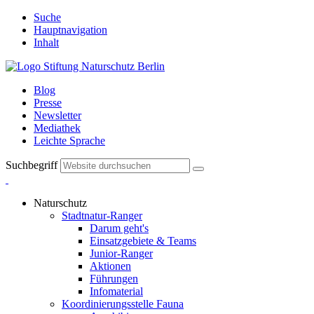
Suche
Hauptnavigation
Inhalt
Blog
Presse
Newsletter
Mediathek
Leichte Sprache
Suchbegriff
Naturschutz
Stadtnatur-Ranger
Darum geht's
Einsatzgebiete & Teams
Junior-Ranger
Aktionen
Führungen
Infomaterial
Koordinierungsstelle Fauna