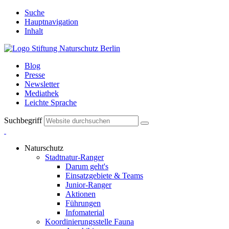
Suche
Hauptnavigation
Inhalt
Blog
Presse
Newsletter
Mediathek
Leichte Sprache
Suchbegriff
Naturschutz
Stadtnatur-Ranger
Darum geht's
Einsatzgebiete & Teams
Junior-Ranger
Aktionen
Führungen
Infomaterial
Koordinierungsstelle Fauna