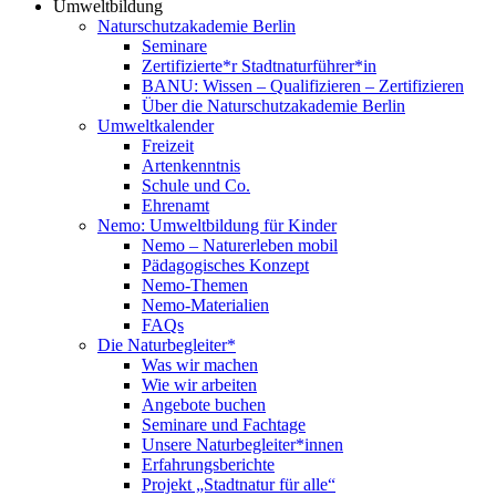
Umweltbildung
Naturschutzakademie Berlin
Seminare
Zertifizierte*r Stadtnaturführer*in
BANU: Wissen – Qualifizieren – Zertifizieren
Über die Naturschutzakademie Berlin
Umweltkalender
Freizeit
Artenkenntnis
Schule und Co.
Ehrenamt
Nemo: Umweltbildung für Kinder
Nemo – Naturerleben mobil
Pädagogisches Konzept
Nemo-Themen
Nemo-Materialien
FAQs
Die Naturbegleiter*
Was wir machen
Wie wir arbeiten
Angebote buchen
Seminare und Fachtage
Unsere Naturbegleiter*innen
Erfahrungsberichte
Projekt „Stadtnatur für alle“