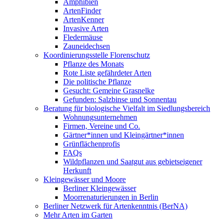
Amphibien
ArtenFinder
ArtenKenner
Invasive Arten
Fledermäuse
Zauneidechsen
Koordinierungsstelle Florenschutz
Pflanze des Monats
Rote Liste gefährdeter Arten
Die politische Pflanze
Gesucht: Gemeine Grasnelke
Gefunden: Salzbinse und Sonnentau
Beratung für biologische Vielfalt im Siedlungsbereich
Wohnungsunternehmen
Firmen, Vereine und Co.
Gärtner*innen und Kleingärtner*innen
Grünflächenprofis
FAQs
Wildpflanzen und Saatgut aus gebietseigener
Herkunft
Kleingewässer und Moore
Berliner Kleingewässer
Moorrenaturierungen in Berlin
Berliner Netzwerk für Artenkenntnis (BerNA)
Mehr Arten im Garten