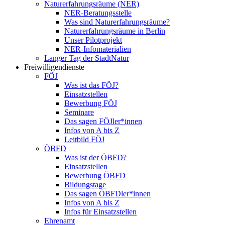
Naturerfahrungsräume (NER)
NER-Beratungsstelle
Was sind Naturerfahrungsräume?
Naturerfahrungsräume in Berlin
Unser Pilotprojekt
NER-Infomaterialien
Langer Tag der StadtNatur
Freiwilligendienste
FÖJ
Was ist das FÖJ?
Einsatzstellen
Bewerbung FÖJ
Seminare
Das sagen FÖJler*innen
Infos von A bis Z
Leitbild FÖJ
ÖBFD
Was ist der ÖBFD?
Einsatzstellen
Bewerbung ÖBFD
Bildungstage
Das sagen ÖBFDler*innen
Infos von A bis Z
Infos für Einsatzstellen
Ehrenamt