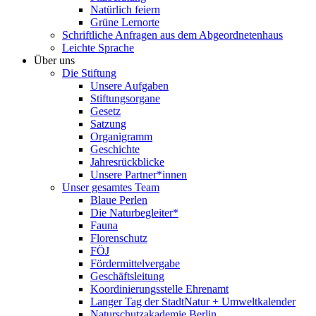
Natürlich feiern
Grüne Lernorte
Schriftliche Anfragen aus dem Abgeordnetenhaus
Leichte Sprache
Über uns
Die Stiftung
Unsere Aufgaben
Stiftungsorgane
Gesetz
Satzung
Organigramm
Geschichte
Jahresrückblicke
Unsere Partner*innen
Unser gesamtes Team
Blaue Perlen
Die Naturbegleiter*
Fauna
Florenschutz
FÖJ
Fördermittelvergabe
Geschäftsleitung
Koordinierungsstelle Ehrenamt
Langer Tag der StadtNatur + Umweltkalender
Naturschutzakademie Berlin