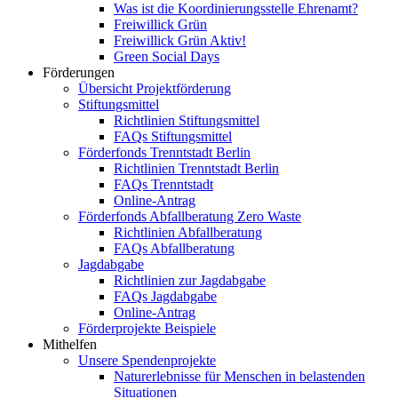
Was ist die Koordinierungsstelle Ehrenamt?
Freiwillick Grün
Freiwillick Grün Aktiv!
Green Social Days
Förderungen
Übersicht Projektförderung
Stiftungsmittel
Richtlinien Stiftungsmittel
FAQs Stiftungsmittel
Förderfonds Trenntstadt Berlin
Richtlinien Trenntstadt Berlin
FAQs Trenntstadt
Online-Antrag
Förderfonds Abfallberatung Zero Waste
Richtlinien Abfallberatung
FAQs Abfallberatung
Jagdabgabe
Richtlinien zur Jagdabgabe
FAQs Jagdabgabe
Online-Antrag
Förderprojekte Beispiele
Mithelfen
Unsere Spendenprojekte
Naturerlebnisse für Menschen in belastenden
Situationen