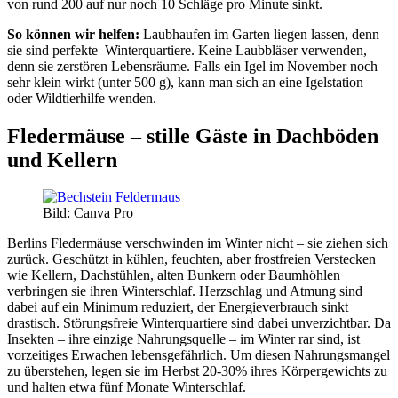
von rund 200 auf nur noch 10 Schläge pro Minute sinkt.
So können wir helfen:
Laubhaufen im Garten liegen lassen, denn
sie sind perfekte Winterquartiere. Keine Laubbläser verwenden,
denn sie zerstören Lebensräume. Falls ein Igel im November noch
sehr klein wirkt (unter 500 g), kann man sich an eine Igelstation
oder Wildtierhilfe wenden.
Fledermäuse – stille Gäste in Dachböden
und Kellern
Bild: Canva Pro
Berlins Fledermäuse verschwinden im Winter nicht – sie ziehen sich
zurück. Geschützt in kühlen, feuchten, aber frostfreien Verstecken
wie Kellern, Dachstühlen, alten Bunkern oder Baumhöhlen
verbringen sie ihren Winterschlaf. Herzschlag und Atmung sind
dabei auf ein Minimum reduziert, der Energieverbrauch sinkt
drastisch. Störungsfreie Winterquartiere sind dabei unverzichtbar. Da
Insekten – ihre einzige Nahrungsquelle – im Winter rar sind, ist
vorzeitiges Erwachen lebensgefährlich. Um diesen Nahrungsmangel
zu überstehen, legen sie im Herbst 20-30% ihres Körpergewichts zu
und halten etwa fünf Monate Winterschlaf.