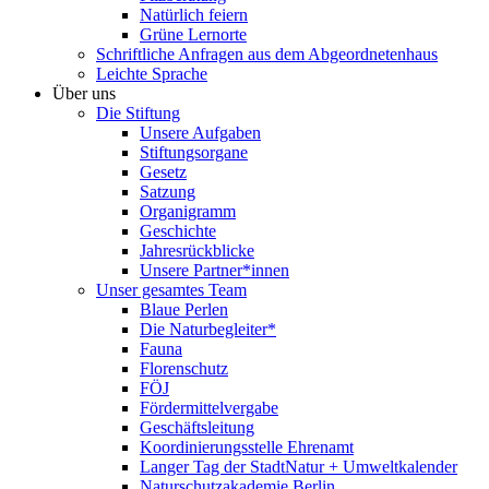
Natürlich feiern
Grüne Lernorte
Schriftliche Anfragen aus dem Abgeordnetenhaus
Leichte Sprache
Über uns
Die Stiftung
Unsere Aufgaben
Stiftungsorgane
Gesetz
Satzung
Organigramm
Geschichte
Jahresrückblicke
Unsere Partner*innen
Unser gesamtes Team
Blaue Perlen
Die Naturbegleiter*
Fauna
Florenschutz
FÖJ
Fördermittelvergabe
Geschäftsleitung
Koordinierungsstelle Ehrenamt
Langer Tag der StadtNatur + Umweltkalender
Naturschutzakademie Berlin