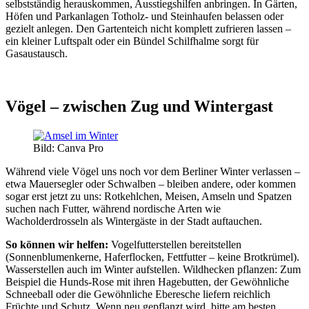
selbstständig herauskommen, Ausstiegshilfen anbringen. In Gärten,
Höfen und Parkanlagen Totholz- und Steinhaufen belassen oder
gezielt anlegen. Den Gartenteich nicht komplett zufrieren lassen –
ein kleiner Luftspalt oder ein Bündel Schilfhalme sorgt für
Gasaustausch.
Vögel – zwischen Zug und Wintergast
Bild: Canva Pro
Während viele Vögel uns noch vor dem Berliner Winter verlassen –
etwa Mauersegler oder Schwalben – bleiben andere, oder kommen
sogar erst jetzt zu uns: Rotkehlchen, Meisen, Amseln und Spatzen
suchen nach Futter, während nordische Arten wie
Wacholderdrosseln als Wintergäste in der Stadt auftauchen.
So können wir helfen:
Vogelfutterstellen bereitstellen
(Sonnenblumenkerne, Haferflocken, Fettfutter – keine Brotkrümel).
Wasserstellen auch im Winter aufstellen. Wildhecken pflanzen: Zum
Beispiel die Hunds-Rose mit ihren Hagebutten, der Gewöhnliche
Schneeball oder die Gewöhnliche Eberesche liefern reichlich
Früchte und Schutz. Wenn neu gepflanzt wird, bitte am besten