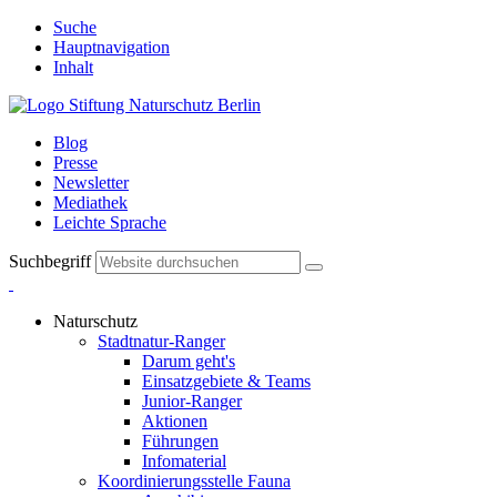
Suche
Hauptnavigation
Inhalt
Blog
Presse
Newsletter
Mediathek
Leichte Sprache
Suchbegriff
Naturschutz
Stadtnatur-Ranger
Darum geht's
Einsatzgebiete & Teams
Junior-Ranger
Aktionen
Führungen
Infomaterial
Koordinierungsstelle Fauna