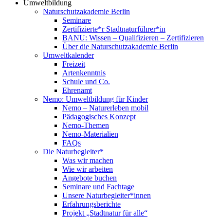
Umweltbildung
Naturschutzakademie Berlin
Seminare
Zertifizierte*r Stadtnaturführer*in
BANU: Wissen – Qualifizieren – Zertifizieren
Über die Naturschutzakademie Berlin
Umweltkalender
Freizeit
Artenkenntnis
Schule und Co.
Ehrenamt
Nemo: Umweltbildung für Kinder
Nemo – Naturerleben mobil
Pädagogisches Konzept
Nemo-Themen
Nemo-Materialien
FAQs
Die Naturbegleiter*
Was wir machen
Wie wir arbeiten
Angebote buchen
Seminare und Fachtage
Unsere Naturbegleiter*innen
Erfahrungsberichte
Projekt „Stadtnatur für alle“