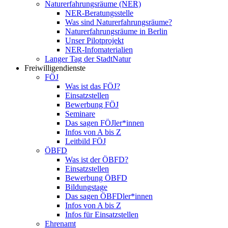
Naturerfahrungsräume (NER)
NER-Beratungsstelle
Was sind Naturerfahrungsräume?
Naturerfahrungsräume in Berlin
Unser Pilotprojekt
NER-Infomaterialien
Langer Tag der StadtNatur
Freiwilligendienste
FÖJ
Was ist das FÖJ?
Einsatzstellen
Bewerbung FÖJ
Seminare
Das sagen FÖJler*innen
Infos von A bis Z
Leitbild FÖJ
ÖBFD
Was ist der ÖBFD?
Einsatzstellen
Bewerbung ÖBFD
Bildungstage
Das sagen ÖBFDler*innen
Infos von A bis Z
Infos für Einsatzstellen
Ehrenamt