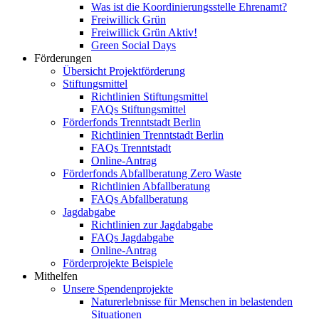
Was ist die Koordinierungsstelle Ehrenamt?
Freiwillick Grün
Freiwillick Grün Aktiv!
Green Social Days
Förderungen
Übersicht Projektförderung
Stiftungsmittel
Richtlinien Stiftungsmittel
FAQs Stiftungsmittel
Förderfonds Trenntstadt Berlin
Richtlinien Trenntstadt Berlin
FAQs Trenntstadt
Online-Antrag
Förderfonds Abfallberatung Zero Waste
Richtlinien Abfallberatung
FAQs Abfallberatung
Jagdabgabe
Richtlinien zur Jagdabgabe
FAQs Jagdabgabe
Online-Antrag
Förderprojekte Beispiele
Mithelfen
Unsere Spendenprojekte
Naturerlebnisse für Menschen in belastenden
Situationen