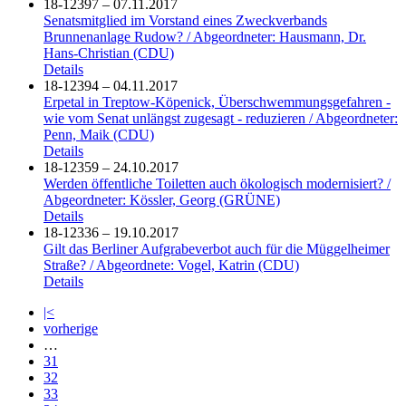
18-12397 – 07.11.2017
Senatsmitglied im Vorstand eines Zweckverbands
Brunnenanlage Rudow? / Abgeordneter: Hausmann, Dr.
Hans-Christian (CDU)
Details
18-12394 – 04.11.2017
Erpetal in Treptow-Köpenick, Überschwemmungsgefahren -
wie vom Senat unlängst zugesagt - reduzieren / Abgeordneter:
Penn, Maik (CDU)
Details
18-12359 – 24.10.2017
Werden öffentliche Toiletten auch ökologisch modernisiert? /
Abgeordneter: Kössler, Georg (GRÜNE)
Details
18-12336 – 19.10.2017
Gilt das Berliner Aufgrabeverbot auch für die Müggelheimer
Straße? / Abgeordnete: Vogel, Katrin (CDU)
Details
|<
vorherige
…
31
32
33