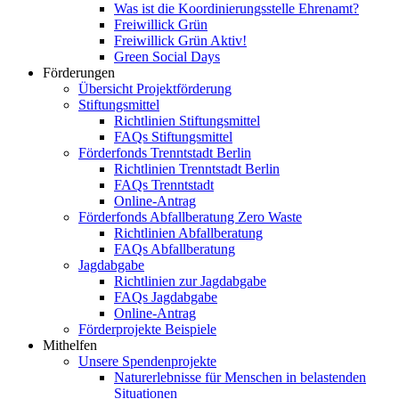
Was ist die Koordinierungsstelle Ehrenamt?
Freiwillick Grün
Freiwillick Grün Aktiv!
Green Social Days
Förderungen
Übersicht Projektförderung
Stiftungsmittel
Richtlinien Stiftungsmittel
FAQs Stiftungsmittel
Förderfonds Trenntstadt Berlin
Richtlinien Trenntstadt Berlin
FAQs Trenntstadt
Online-Antrag
Förderfonds Abfallberatung Zero Waste
Richtlinien Abfallberatung
FAQs Abfallberatung
Jagdabgabe
Richtlinien zur Jagdabgabe
FAQs Jagdabgabe
Online-Antrag
Förderprojekte Beispiele
Mithelfen
Unsere Spendenprojekte
Naturerlebnisse für Menschen in belastenden
Situationen