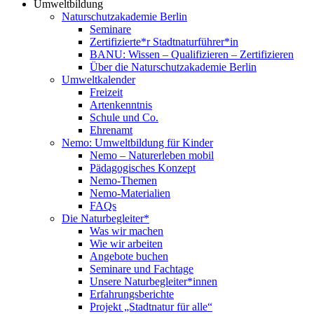
Umweltbildung
Naturschutzakademie Berlin
Seminare
Zertifizierte*r Stadtnaturführer*in
BANU: Wissen – Qualifizieren – Zertifizieren
Über die Naturschutzakademie Berlin
Umweltkalender
Freizeit
Artenkenntnis
Schule und Co.
Ehrenamt
Nemo: Umweltbildung für Kinder
Nemo – Naturerleben mobil
Pädagogisches Konzept
Nemo-Themen
Nemo-Materialien
FAQs
Die Naturbegleiter*
Was wir machen
Wie wir arbeiten
Angebote buchen
Seminare und Fachtage
Unsere Naturbegleiter*innen
Erfahrungsberichte
Projekt „Stadtnatur für alle“