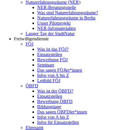
Naturerfahrungsräume (NER)
NER-Beratungsstelle
Was sind Naturerfahrungsräume?
Naturerfahrungsräume in Berlin
Unser Pilotprojekt
NER-Infomaterialien
Langer Tag der StadtNatur
Freiwilligendienste
FÖJ
Was ist das FÖJ?
Einsatzstellen
Bewerbung FÖJ
Seminare
Das sagen FÖJler*innen
Infos von A bis Z
Leitbild FÖJ
ÖBFD
Was ist der ÖBFD?
Einsatzstellen
Bewerbung ÖBFD
Bildungstage
Das sagen ÖBFDler*innen
Infos von A bis Z
Infos für Einsatzstellen
Ehrenamt