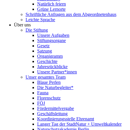
Natürlich feiern
Grüne Lernorte
Schriftliche Anfragen aus dem Abgeordnetenhaus
Leichte Sprache
Über uns
Die Stiftung
Unsere Aufgaben
Stiftungsorgane
Gesetz
Satzung
Organigramm
Geschichte
Jahresrückblicke
Unsere Partner*innen
Unser gesamtes Team
Blaue Perlen
Die Naturbegleiter*
Fauna
Florenschutz
FÖJ
Fördermittelvergabe
Geschäftsleitung
Koordinierungsstelle Ehrenamt
Langer Tag der StadtNatur + Umweltkalender
Naturschutzakademie Berlin