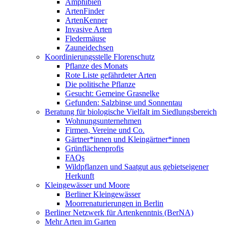
Amphibien
ArtenFinder
ArtenKenner
Invasive Arten
Fledermäuse
Zauneidechsen
Koordinierungsstelle Florenschutz
Pflanze des Monats
Rote Liste gefährdeter Arten
Die politische Pflanze
Gesucht: Gemeine Grasnelke
Gefunden: Salzbinse und Sonnentau
Beratung für biologische Vielfalt im Siedlungsbereich
Wohnungsunternehmen
Firmen, Vereine und Co.
Gärtner*innen und Kleingärtner*innen
Grünflächenprofis
FAQs
Wildpflanzen und Saatgut aus gebietseigener
Herkunft
Kleingewässer und Moore
Berliner Kleingewässer
Moorrenaturierungen in Berlin
Berliner Netzwerk für Artenkenntnis (BerNA)
Mehr Arten im Garten