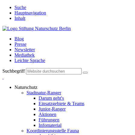
Suche
Hauptnavigation
Inhalt
Blog
Presse
Newsletter
Mediathek
Leichte Sprache
Suchbegriff
Naturschutz
Stadtnatur-Ranger
Darum geht's
Einsatzgebiete & Teams
Junior-Ranger
Aktionen
Führungen
Infomaterial
Koordinierungsstelle Fauna