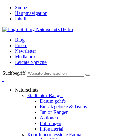
Suche
Hauptnavigation
Inhalt
Blog
Presse
Newsletter
Mediathek
Leichte Sprache
Suchbegriff
Naturschutz
Stadtnatur-Ranger
Darum geht's
Einsatzgebiete & Teams
Junior-Ranger
Aktionen
Führungen
Infomaterial
Koordinierungsstelle Fauna