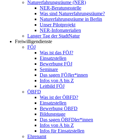
Naturerfahrungsräume (NER)
NER-Beratungsstelle
Was sind Naturerfahrungsräume?
Naturerfahrungsräume in Berlin
Unser Pilotprojekt
NER-Infomaterialien
Langer Tag der StadtNatur
Freiwilligendienste
FÖJ
Was ist das FÖJ?
Einsatzstellen
Bewerbung FÖJ
Seminare
Das sagen FÖJler*innen
Infos von A bis Z
Leitbild FÖJ
ÖBFD
Was ist der ÖBFD?
Einsatzstellen
Bewerbung ÖBFD
Bildungstage
Das sagen ÖBFDler*innen
Infos von A bis Z
Infos für Einsatzstellen
Ehrenamt