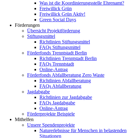
Was ist die Koordinierungsstelle Ehrenamt?
Freiwillick Grün
Freiwillick Grün Aktiv!
Green Social Days
Förderungen
Übersicht Projektförderung
Stiftungsmittel
Richtlinien Stiftungsmittel
FAQs Stiftungsmittel
Förderfonds Trenntstadt Berlin
Richtlinien Trenntstadt Berlin
FAQs Trenntstadt
Online-Antrag
Förderfonds Abfallberatung Zero Waste
Richtlinien Abfallberatung
FAQs Abfallberatung
Jagdabgabe
Richtlinien zur Jagdabgabe
FAQs Jagdabgabe
Online-Antrag
Förderprojekte Beispiele
Mithelfen
Unsere Spendenprojekte
Naturerlebnisse für Menschen in belastenden
Situationen