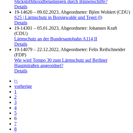
Stickstoffdioxidbelastungen durch Binnenschiffe?
Details
19-14626 – 09.02.2023, Abgeordneter: Björn Wohlert (CDU)
S25 | Lärmschutz in Borsigwalde und Tegel (I)
Details
19-14301 – 05.01.2023, Abgeordneter: Johannes Kraft
(CDU)
Lärmschutz an der Bundesautobahn A114 II
Details
19-14079 – 22.12.2022, Abgeordneter: Felix Reifschneider
(FDP)
Wie wird Tempo 30 zum Lärmschutz auf Berliner
Hauptstraßen angeordnet?
Details
|<
vorherige
1
2
3
4
5
6
7
8