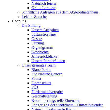
Natürlich feiern
Grüne Lernorte
Schriftliche Anfragen aus dem Abgeordnetenhaus
Leichte Sprache
Über uns
Die Stiftung
Unsere Aufgaben
Stiftungsorgane
Gesetz
Satzung
Organigramm
Geschichte
Jahresrückblicke
Unsere Partner*innen
Unser gesamtes Team
Blaue Perlen
Die Naturbegleiter*
Fauna
Florenschutz
FÖJ
Fördermittelvergabe
Geschäftsleitung
Koordinierungsstelle Ehrenamt
Langer Tag der StadtNatur + Umweltkalender
Naturschutzakademie Berlin