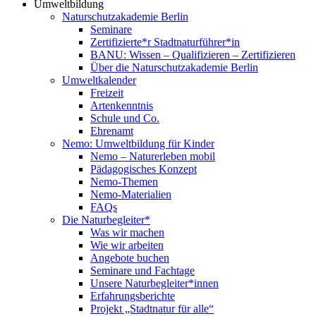
Umweltbildung
Naturschutzakademie Berlin
Seminare
Zertifizierte*r Stadtnaturführer*in
BANU: Wissen – Qualifizieren – Zertifizieren
Über die Naturschutzakademie Berlin
Umweltkalender
Freizeit
Artenkenntnis
Schule und Co.
Ehrenamt
Nemo: Umweltbildung für Kinder
Nemo – Naturerleben mobil
Pädagogisches Konzept
Nemo-Themen
Nemo-Materialien
FAQs
Die Naturbegleiter*
Was wir machen
Wie wir arbeiten
Angebote buchen
Seminare und Fachtage
Unsere Naturbegleiter*innen
Erfahrungsberichte
Projekt „Stadtnatur für alle“