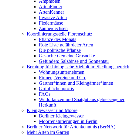
Amphibien
ArtenFinder
ArtenKenner
Invasive Arten
Fledermäuse
Zauneidechsen
Koordinierungsstelle Florenschutz
Pflanze des Monats
Rote Liste gefährdeter Arten
Die politische Pflanze
Gesucht: Gemeine Grasnelke
Gefunden: Salzbinse und Sonnentau
Beratung für biologische Vielfalt im Siedlungsbereich
Wohnungsunternehmen
Firmen, Vereine und Co.
Gärtner*innen und Kleingärtner*innen
Grünflächenprofis
FAQs
Wildpflanzen und Saatgut aus gebietseigener
Herkunft
Kleingewässer und Moore
Berliner Kleingewässer
Moorrenaturierungen in Berlin
Berliner Netzwerk für Artenkenntnis (BerNA)
Mehr Arten im Garten