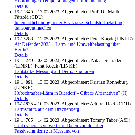
Anordnungen Tempo 30 wegen Luftreinhaltung
Details
19-15345 – 17.05.2023, Abgeordneter: Prof. Dr. Martin
Pätzold (CDU)
Innenhofbebauung in der Elsastraße: Schadstoffbelastung
transparent machen
Details
19-15288 – 12.05.2023, Abgeordneter: Ferat Koçak (LINKE)
Air Defender 2023 – Lärm- und Umweltbelastung über
Berlin?
Details
19-15249 – 03.05.2023, Abgeordneten: Niklas Schrader
(LINKE), Ferat Koçak (LINKE)
Lautstärke-Messung auf Demonstrationen
Details
19-14891 – 13.03.2023, Abgeordneter: Kristian Ronneburg
(LINKE)
Hubschrauber-Lärm in Biesdorf – Gibt es Alternativen? (II)
Details
19-14835 – 10.03.2023, Abgeordneter: Ariturel Hack (CDU)
Lärmschutz auf dem Drachenberg
Details
19-14705 – 14.02.2023, Abgeordneter: Tommy Tabor (AfD)
Gibt es bereits verwertbare Daten von den drei
Passivsammlern zur Messung von