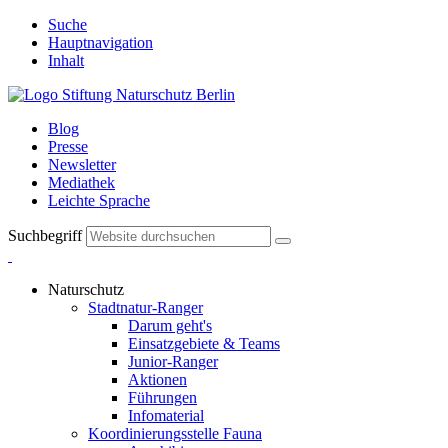
Suche
Hauptnavigation
Inhalt
Blog
Presse
Newsletter
Mediathek
Leichte Sprache
Suchbegriff
Naturschutz
Stadtnatur-Ranger
Darum geht's
Einsatzgebiete & Teams
Junior-Ranger
Aktionen
Führungen
Infomaterial
Koordinierungsstelle Fauna