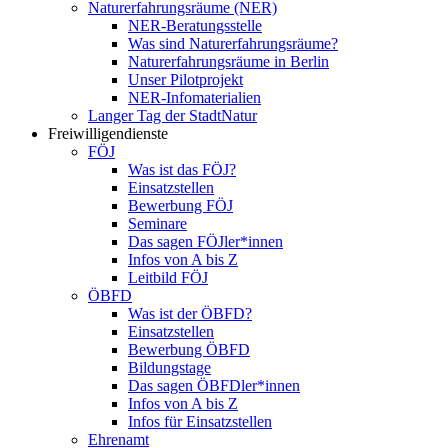
Naturerfahrungsräume (NER)
NER-Beratungsstelle
Was sind Naturerfahrungsräume?
Naturerfahrungsräume in Berlin
Unser Pilotprojekt
NER-Infomaterialien
Langer Tag der StadtNatur
Freiwilligendienste
FÖJ
Was ist das FÖJ?
Einsatzstellen
Bewerbung FÖJ
Seminare
Das sagen FÖJler*innen
Infos von A bis Z
Leitbild FÖJ
ÖBFD
Was ist der ÖBFD?
Einsatzstellen
Bewerbung ÖBFD
Bildungstage
Das sagen ÖBFDler*innen
Infos von A bis Z
Infos für Einsatzstellen
Ehrenamt