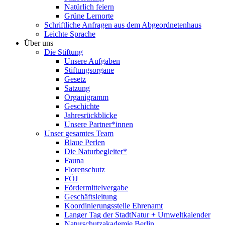
Natürlich feiern
Grüne Lernorte
Schriftliche Anfragen aus dem Abgeordnetenhaus
Leichte Sprache
Über uns
Die Stiftung
Unsere Aufgaben
Stiftungsorgane
Gesetz
Satzung
Organigramm
Geschichte
Jahresrückblicke
Unsere Partner*innen
Unser gesamtes Team
Blaue Perlen
Die Naturbegleiter*
Fauna
Florenschutz
FÖJ
Fördermittelvergabe
Geschäftsleitung
Koordinierungsstelle Ehrenamt
Langer Tag der StadtNatur + Umweltkalender
Naturschutzakademie Berlin