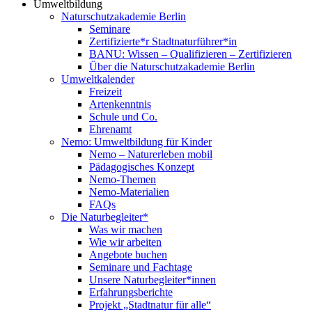
Umweltbildung
Naturschutzakademie Berlin
Seminare
Zertifizierte*r Stadtnaturführer*in
BANU: Wissen – Qualifizieren – Zertifizieren
Über die Naturschutzakademie Berlin
Umweltkalender
Freizeit
Artenkenntnis
Schule und Co.
Ehrenamt
Nemo: Umweltbildung für Kinder
Nemo – Naturerleben mobil
Pädagogisches Konzept
Nemo-Themen
Nemo-Materialien
FAQs
Die Naturbegleiter*
Was wir machen
Wie wir arbeiten
Angebote buchen
Seminare und Fachtage
Unsere Naturbegleiter*innen
Erfahrungsberichte
Projekt „Stadtnatur für alle“