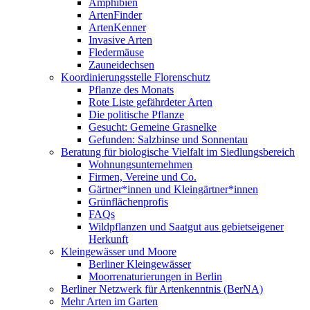
Amphibien
ArtenFinder
ArtenKenner
Invasive Arten
Fledermäuse
Zauneidechsen
Koordinierungsstelle Florenschutz
Pflanze des Monats
Rote Liste gefährdeter Arten
Die politische Pflanze
Gesucht: Gemeine Grasnelke
Gefunden: Salzbinse und Sonnentau
Beratung für biologische Vielfalt im Siedlungsbereich
Wohnungsunternehmen
Firmen, Vereine und Co.
Gärtner*innen und Kleingärtner*innen
Grünflächenprofis
FAQs
Wildpflanzen und Saatgut aus gebietseigener
Herkunft
Kleingewässer und Moore
Berliner Kleingewässer
Moorrenaturierungen in Berlin
Berliner Netzwerk für Artenkenntnis (BerNA)
Mehr Arten im Garten