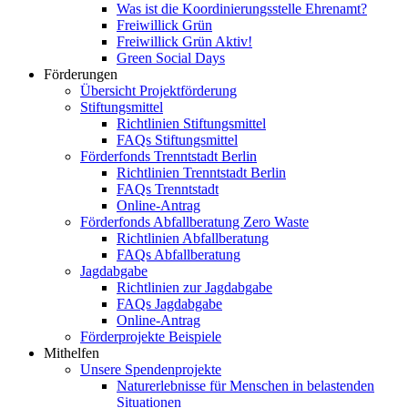
Was ist die Koordinierungsstelle Ehrenamt?
Freiwillick Grün
Freiwillick Grün Aktiv!
Green Social Days
Förderungen
Übersicht Projektförderung
Stiftungsmittel
Richtlinien Stiftungsmittel
FAQs Stiftungsmittel
Förderfonds Trenntstadt Berlin
Richtlinien Trenntstadt Berlin
FAQs Trenntstadt
Online-Antrag
Förderfonds Abfallberatung Zero Waste
Richtlinien Abfallberatung
FAQs Abfallberatung
Jagdabgabe
Richtlinien zur Jagdabgabe
FAQs Jagdabgabe
Online-Antrag
Förderprojekte Beispiele
Mithelfen
Unsere Spendenprojekte
Naturerlebnisse für Menschen in belastenden
Situationen