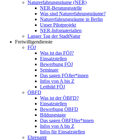
Naturerfahrungsräume (NER)
NER-Beratungsstelle
Was sind Naturerfahrungsräume?
Naturerfahrungsräume in Berlin
Unser Pilotprojekt
NER-Infomaterialien
Langer Tag der StadtNatur
Freiwilligendienste
FÖJ
Was ist das FÖJ?
Einsatzstellen
Bewerbung FÖJ
Seminare
Das sagen FÖJler*innen
Infos von A bis Z
Leitbild FÖJ
ÖBFD
Was ist der ÖBFD?
Einsatzstellen
Bewerbung ÖBFD
Bildungstage
Das sagen ÖBFDler*innen
Infos von A bis Z
Infos für Einsatzstellen
Ehrenamt