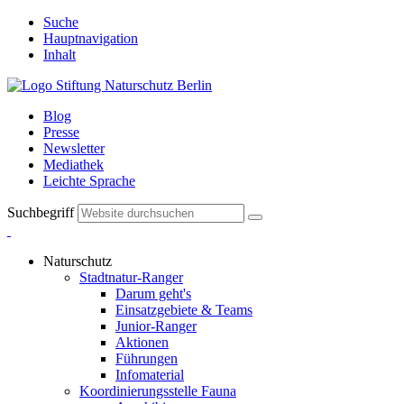
Suche
Hauptnavigation
Inhalt
Blog
Presse
Newsletter
Mediathek
Leichte Sprache
Suchbegriff
Naturschutz
Stadtnatur-Ranger
Darum geht's
Einsatzgebiete & Teams
Junior-Ranger
Aktionen
Führungen
Infomaterial
Koordinierungsstelle Fauna