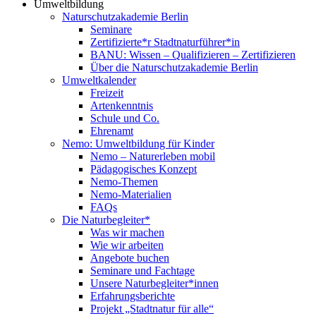
Umweltbildung
Naturschutzakademie Berlin
Seminare
Zertifizierte*r Stadtnaturführer*in
BANU: Wissen – Qualifizieren – Zertifizieren
Über die Naturschutzakademie Berlin
Umweltkalender
Freizeit
Artenkenntnis
Schule und Co.
Ehrenamt
Nemo: Umweltbildung für Kinder
Nemo – Naturerleben mobil
Pädagogisches Konzept
Nemo-Themen
Nemo-Materialien
FAQs
Die Naturbegleiter*
Was wir machen
Wie wir arbeiten
Angebote buchen
Seminare und Fachtage
Unsere Naturbegleiter*innen
Erfahrungsberichte
Projekt „Stadtnatur für alle“