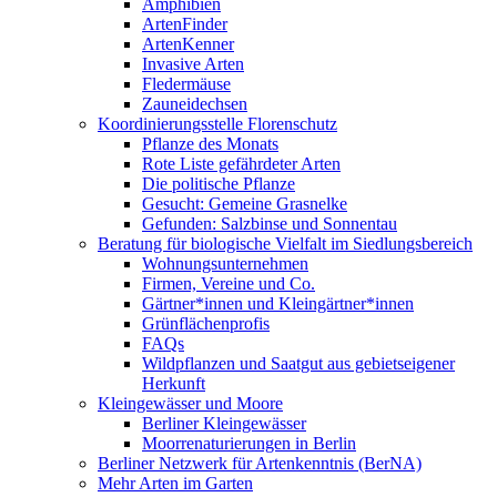
Amphibien
ArtenFinder
ArtenKenner
Invasive Arten
Fledermäuse
Zauneidechsen
Koordinierungsstelle Florenschutz
Pflanze des Monats
Rote Liste gefährdeter Arten
Die politische Pflanze
Gesucht: Gemeine Grasnelke
Gefunden: Salzbinse und Sonnentau
Beratung für biologische Vielfalt im Siedlungsbereich
Wohnungsunternehmen
Firmen, Vereine und Co.
Gärtner*innen und Kleingärtner*innen
Grünflächenprofis
FAQs
Wildpflanzen und Saatgut aus gebietseigener
Herkunft
Kleingewässer und Moore
Berliner Kleingewässer
Moorrenaturierungen in Berlin
Berliner Netzwerk für Artenkenntnis (BerNA)
Mehr Arten im Garten