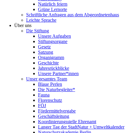
Natürlich feiern
Grüne Lernorte
Schriftliche Anfragen aus dem Abgeordnetenhaus
Leichte Sprache
Über uns
Die Stiftung
Unsere Aufgaben
Stiftungsorgane
Gesetz
Satzung
Organigramm
Geschichte
Jahresrückblicke
Unsere Partner*innen
Unser gesamtes Team
Blaue Perlen
Die Naturbegleiter*
Fauna
Florenschutz
FÖJ
Fördermittelvergabe
Geschäftsleitung
Koordinierungsstelle Ehrenamt
Langer Tag der StadtNatur + Umweltkalender
Naturschutzakademie Berlin