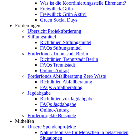
Was ist die Koordinierungsstelle Ehrenamt?
Freiwillick Grün
Freiwillick Grün Aktiv!
Green Social Days
Förderungen
Übersicht Projektförderung
Stiftungsmittel
Richtlinien Stiftungsmittel
FAQs Stiftungsmittel
Förderfonds Trenntstadt Berlin
Richtlinien Trenntstadt Berlin
FAQs Trenntstadt
Online-Antrag
Förderfonds Abfallberatung Zero Waste
Richtlinien Abfallberatung
FAQs Abfallberatung
Jagdabgabe
Richtlinien zur Jagdabgabe
FAQs Jagdabgabe
Online-Antrag
Förderprojekte Beispiele
Mithelfen
Unsere Spendenprojekte
Naturerlebnisse für Menschen in belastenden
Situationen