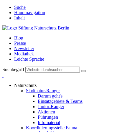
Suche
Hauptnavigation
Inhalt
Blog
Presse
Newsletter
Mediathek
Leichte Sprache
Suchbegriff
Naturschutz
Stadtnatur-Ranger
Darum geht's
Einsatzgebiete & Teams
Junior-Ranger
Aktionen
Führungen
Infomaterial
Koordinierungsstelle Fauna