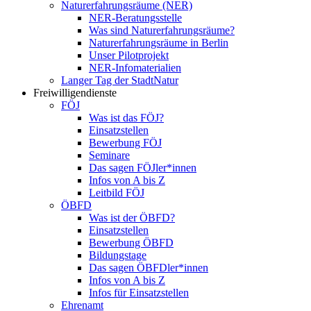
Naturerfahrungsräume (NER)
NER-Beratungsstelle
Was sind Naturerfahrungsräume?
Naturerfahrungsräume in Berlin
Unser Pilotprojekt
NER-Infomaterialien
Langer Tag der StadtNatur
Freiwilligendienste
FÖJ
Was ist das FÖJ?
Einsatzstellen
Bewerbung FÖJ
Seminare
Das sagen FÖJler*innen
Infos von A bis Z
Leitbild FÖJ
ÖBFD
Was ist der ÖBFD?
Einsatzstellen
Bewerbung ÖBFD
Bildungstage
Das sagen ÖBFDler*innen
Infos von A bis Z
Infos für Einsatzstellen
Ehrenamt