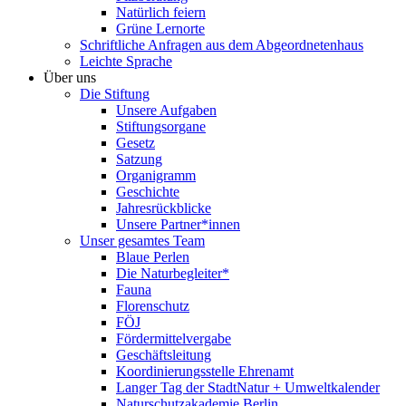
Natürlich feiern
Grüne Lernorte
Schriftliche Anfragen aus dem Abgeordnetenhaus
Leichte Sprache
Über uns
Die Stiftung
Unsere Aufgaben
Stiftungsorgane
Gesetz
Satzung
Organigramm
Geschichte
Jahresrückblicke
Unsere Partner*innen
Unser gesamtes Team
Blaue Perlen
Die Naturbegleiter*
Fauna
Florenschutz
FÖJ
Fördermittelvergabe
Geschäftsleitung
Koordinierungsstelle Ehrenamt
Langer Tag der StadtNatur + Umweltkalender
Naturschutzakademie Berlin