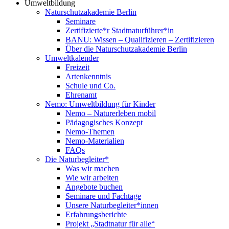
Umweltbildung
Naturschutzakademie Berlin
Seminare
Zertifizierte*r Stadtnaturführer*in
BANU: Wissen – Qualifizieren – Zertifizieren
Über die Naturschutzakademie Berlin
Umweltkalender
Freizeit
Artenkenntnis
Schule und Co.
Ehrenamt
Nemo: Umweltbildung für Kinder
Nemo – Naturerleben mobil
Pädagogisches Konzept
Nemo-Themen
Nemo-Materialien
FAQs
Die Naturbegleiter*
Was wir machen
Wie wir arbeiten
Angebote buchen
Seminare und Fachtage
Unsere Naturbegleiter*innen
Erfahrungsberichte
Projekt „Stadtnatur für alle“