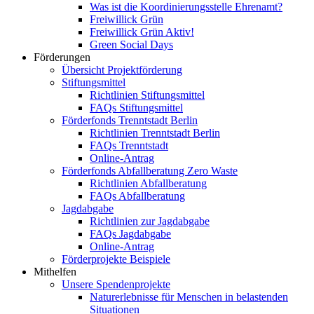
Was ist die Koordinierungsstelle Ehrenamt?
Freiwillick Grün
Freiwillick Grün Aktiv!
Green Social Days
Förderungen
Übersicht Projektförderung
Stiftungsmittel
Richtlinien Stiftungsmittel
FAQs Stiftungsmittel
Förderfonds Trenntstadt Berlin
Richtlinien Trenntstadt Berlin
FAQs Trenntstadt
Online-Antrag
Förderfonds Abfallberatung Zero Waste
Richtlinien Abfallberatung
FAQs Abfallberatung
Jagdabgabe
Richtlinien zur Jagdabgabe
FAQs Jagdabgabe
Online-Antrag
Förderprojekte Beispiele
Mithelfen
Unsere Spendenprojekte
Naturerlebnisse für Menschen in belastenden
Situationen