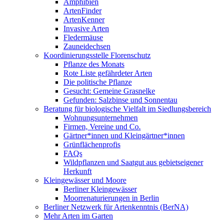
Amphibien
ArtenFinder
ArtenKenner
Invasive Arten
Fledermäuse
Zauneidechsen
Koordinierungsstelle Florenschutz
Pflanze des Monats
Rote Liste gefährdeter Arten
Die politische Pflanze
Gesucht: Gemeine Grasnelke
Gefunden: Salzbinse und Sonnentau
Beratung für biologische Vielfalt im Siedlungsbereich
Wohnungsunternehmen
Firmen, Vereine und Co.
Gärtner*innen und Kleingärtner*innen
Grünflächenprofis
FAQs
Wildpflanzen und Saatgut aus gebietseigener
Herkunft
Kleingewässer und Moore
Berliner Kleingewässer
Moorrenaturierungen in Berlin
Berliner Netzwerk für Artenkenntnis (BerNA)
Mehr Arten im Garten