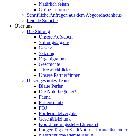
Natürlich feiern
Grüne Lernorte
Schriftliche Anfragen aus dem Abgeordnetenhaus
Leichte Sprache
Über uns
Die Stiftung
Unsere Aufgaben
Stiftungsorgane
Gesetz
Satzung
Organigramm
Geschichte
Jahresrückblicke
Unsere Partner*innen
Unser gesamtes Team
Blaue Perlen
Die Naturbegleiter*
Fauna
Florenschutz
FÖJ
Fördermittelvergabe
Geschäftsleitung
Koordinierungsstelle Ehrenamt
Langer Tag der StadtNatur + Umweltkalender
Naturschutzakademie Berlin