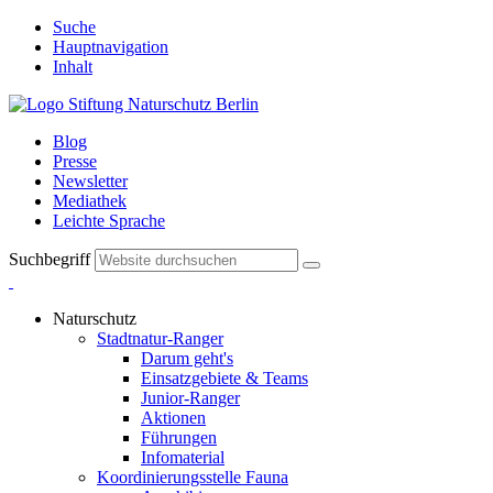
Suche
Hauptnavigation
Inhalt
Blog
Presse
Newsletter
Mediathek
Leichte Sprache
Suchbegriff
Naturschutz
Stadtnatur-Ranger
Darum geht's
Einsatzgebiete & Teams
Junior-Ranger
Aktionen
Führungen
Infomaterial
Koordinierungsstelle Fauna