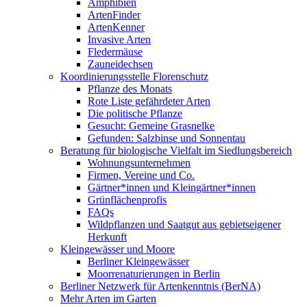
Amphibien
ArtenFinder
ArtenKenner
Invasive Arten
Fledermäuse
Zauneidechsen
Koordinierungsstelle Florenschutz
Pflanze des Monats
Rote Liste gefährdeter Arten
Die politische Pflanze
Gesucht: Gemeine Grasnelke
Gefunden: Salzbinse und Sonnentau
Beratung für biologische Vielfalt im Siedlungsbereich
Wohnungsunternehmen
Firmen, Vereine und Co.
Gärtner*innen und Kleingärtner*innen
Grünflächenprofis
FAQs
Wildpflanzen und Saatgut aus gebietseigener
Herkunft
Kleingewässer und Moore
Berliner Kleingewässer
Moorrenaturierungen in Berlin
Berliner Netzwerk für Artenkenntnis (BerNA)
Mehr Arten im Garten