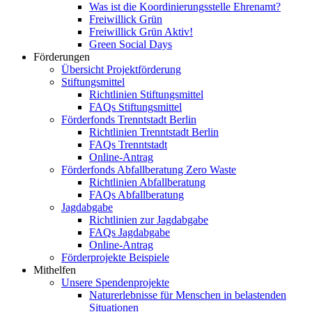
Was ist die Koordinierungsstelle Ehrenamt?
Freiwillick Grün
Freiwillick Grün Aktiv!
Green Social Days
Förderungen
Übersicht Projektförderung
Stiftungsmittel
Richtlinien Stiftungsmittel
FAQs Stiftungsmittel
Förderfonds Trenntstadt Berlin
Richtlinien Trenntstadt Berlin
FAQs Trenntstadt
Online-Antrag
Förderfonds Abfallberatung Zero Waste
Richtlinien Abfallberatung
FAQs Abfallberatung
Jagdabgabe
Richtlinien zur Jagdabgabe
FAQs Jagdabgabe
Online-Antrag
Förderprojekte Beispiele
Mithelfen
Unsere Spendenprojekte
Naturerlebnisse für Menschen in belastenden
Situationen