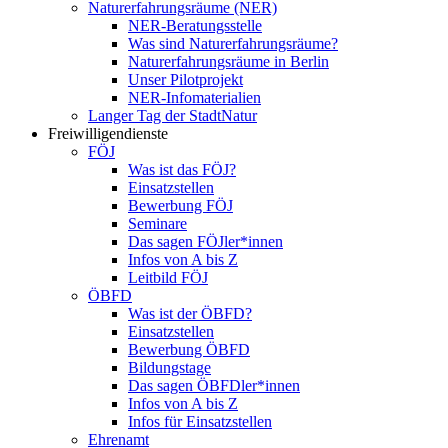
Naturerfahrungsräume (NER)
NER-Beratungsstelle
Was sind Naturerfahrungsräume?
Naturerfahrungsräume in Berlin
Unser Pilotprojekt
NER-Infomaterialien
Langer Tag der StadtNatur
Freiwilligendienste
FÖJ
Was ist das FÖJ?
Einsatzstellen
Bewerbung FÖJ
Seminare
Das sagen FÖJler*innen
Infos von A bis Z
Leitbild FÖJ
ÖBFD
Was ist der ÖBFD?
Einsatzstellen
Bewerbung ÖBFD
Bildungstage
Das sagen ÖBFDler*innen
Infos von A bis Z
Infos für Einsatzstellen
Ehrenamt