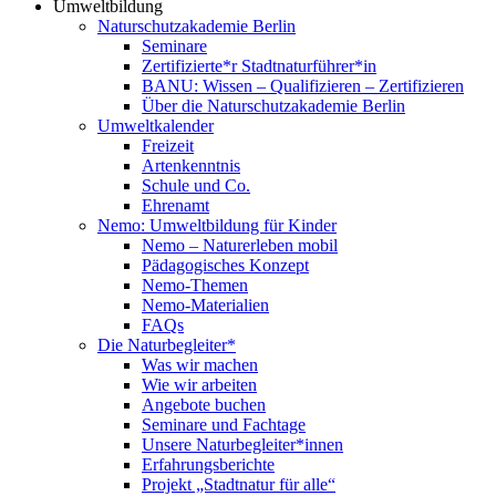
Umweltbildung
Naturschutzakademie Berlin
Seminare
Zertifizierte*r Stadtnaturführer*in
BANU: Wissen – Qualifizieren – Zertifizieren
Über die Naturschutzakademie Berlin
Umweltkalender
Freizeit
Artenkenntnis
Schule und Co.
Ehrenamt
Nemo: Umweltbildung für Kinder
Nemo – Naturerleben mobil
Pädagogisches Konzept
Nemo-Themen
Nemo-Materialien
FAQs
Die Naturbegleiter*
Was wir machen
Wie wir arbeiten
Angebote buchen
Seminare und Fachtage
Unsere Naturbegleiter*innen
Erfahrungsberichte
Projekt „Stadtnatur für alle“