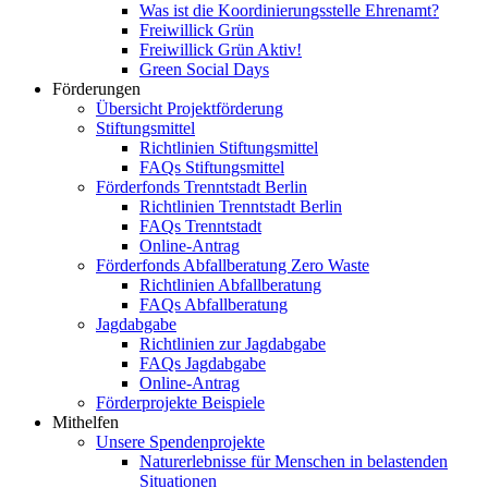
Was ist die Koordinierungsstelle Ehrenamt?
Freiwillick Grün
Freiwillick Grün Aktiv!
Green Social Days
Förderungen
Übersicht Projektförderung
Stiftungsmittel
Richtlinien Stiftungsmittel
FAQs Stiftungsmittel
Förderfonds Trenntstadt Berlin
Richtlinien Trenntstadt Berlin
FAQs Trenntstadt
Online-Antrag
Förderfonds Abfallberatung Zero Waste
Richtlinien Abfallberatung
FAQs Abfallberatung
Jagdabgabe
Richtlinien zur Jagdabgabe
FAQs Jagdabgabe
Online-Antrag
Förderprojekte Beispiele
Mithelfen
Unsere Spendenprojekte
Naturerlebnisse für Menschen in belastenden
Situationen