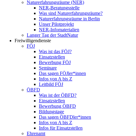
Naturerfahrungsräume (NER)
NER-Beratungsstelle
Was sind Naturerfahrungsräume?
Naturerfahrungsräume in Berlin
Unser Pilotprojekt
NER-Infomaterialien
Langer Tag der StadtNatur
Freiwilligendienste
FÖJ
Was ist das FÖJ?
Einsatzstellen
Bewerbung FÖJ
Seminare
Das sagen FÖJler*innen
Infos von A bis Z
Leitbild FÖJ
ÖBFD
Was ist der ÖBFD?
Einsatzstellen
Bewerbung ÖBFD
Bildungstage
Das sagen ÖBFDler*innen
Infos von A bis Z
Infos für Einsatzstellen
Ehrenamt