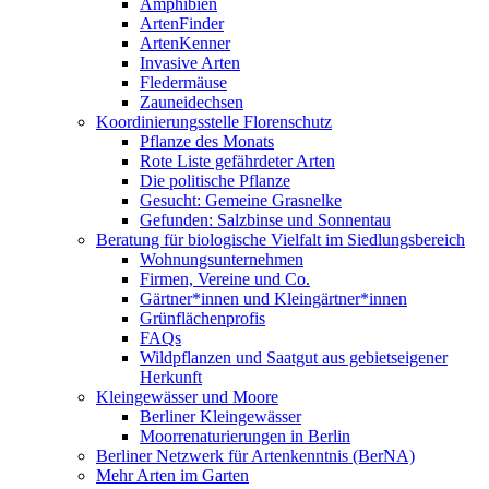
Amphibien
ArtenFinder
ArtenKenner
Invasive Arten
Fledermäuse
Zauneidechsen
Koordinierungsstelle Florenschutz
Pflanze des Monats
Rote Liste gefährdeter Arten
Die politische Pflanze
Gesucht: Gemeine Grasnelke
Gefunden: Salzbinse und Sonnentau
Beratung für biologische Vielfalt im Siedlungsbereich
Wohnungsunternehmen
Firmen, Vereine und Co.
Gärtner*innen und Kleingärtner*innen
Grünflächenprofis
FAQs
Wildpflanzen und Saatgut aus gebietseigener
Herkunft
Kleingewässer und Moore
Berliner Kleingewässer
Moorrenaturierungen in Berlin
Berliner Netzwerk für Artenkenntnis (BerNA)
Mehr Arten im Garten