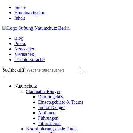
Suche
Hauptnavigation
Inhalt
Blog
Presse
Newsletter
Mediathek
Leichte Sprache
Suchbegriff
Naturschutz
Stadtnatur-Ranger
Darum geht's
Einsatzgebiete & Teams
Junior-Ranger
Aktionen
Führungen
Infomaterial
Koordinierungsstelle Fauna