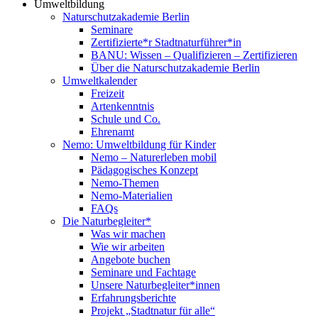
Umweltbildung
Naturschutzakademie Berlin
Seminare
Zertifizierte*r Stadtnaturführer*in
BANU: Wissen – Qualifizieren – Zertifizieren
Über die Naturschutzakademie Berlin
Umweltkalender
Freizeit
Artenkenntnis
Schule und Co.
Ehrenamt
Nemo: Umweltbildung für Kinder
Nemo – Naturerleben mobil
Pädagogisches Konzept
Nemo-Themen
Nemo-Materialien
FAQs
Die Naturbegleiter*
Was wir machen
Wie wir arbeiten
Angebote buchen
Seminare und Fachtage
Unsere Naturbegleiter*innen
Erfahrungsberichte
Projekt „Stadtnatur für alle“