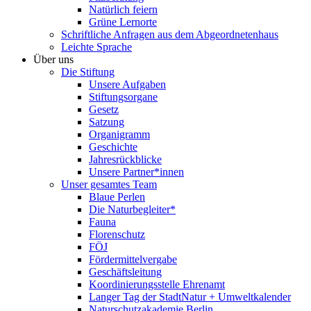
Natürlich feiern
Grüne Lernorte
Schriftliche Anfragen aus dem Abgeordnetenhaus
Leichte Sprache
Über uns
Die Stiftung
Unsere Aufgaben
Stiftungsorgane
Gesetz
Satzung
Organigramm
Geschichte
Jahresrückblicke
Unsere Partner*innen
Unser gesamtes Team
Blaue Perlen
Die Naturbegleiter*
Fauna
Florenschutz
FÖJ
Fördermittelvergabe
Geschäftsleitung
Koordinierungsstelle Ehrenamt
Langer Tag der StadtNatur + Umweltkalender
Naturschutzakademie Berlin