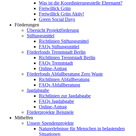
Was ist die Koordinierungsstelle Ehrenamt?
Freiwillick Grün
Freiwillick Grün Aktiv!
Green Social Days
Förderungen
Übersicht Projektförderung
Stiftungsmittel
Richtlinien Stiftungsmittel
FAQs Stiftungsmittel
Förderfonds Trenntstadt Berlin
Richtlinien Trenntstadt Berlin
FAQs Trenntstadt
Online-Antrag
Förderfonds Abfallberatung Zero Waste
Richtlinien Abfallberatung
FAQs Abfallberatung
Jagdabgabe
Richtlinien zur Jagdabgabe
FAQs Jagdabgabe
Online-Antrag
Förderprojekte Beispiele
Mithelfen
Unsere Spendenprojekte
Naturerlebnisse für Menschen in belastenden
Situationen