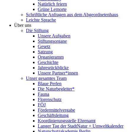
Natürlich feiern
Grüne Lernorte
Schriftliche Anfragen aus dem Abgeordnetenhaus
Leichte Sprache
Über uns
Die Stiftung
Unsere Aufgaben
Stiftungsorgane
Gesetz
Satzung
Organigramm
Geschichte
Jahresrückblicke
Unsere Partner*innen
Unser gesamtes Team
Blaue Perlen
Die Naturbegleiter*
Fauna
Florenschutz
FÖJ
Fördermittelvergabe
Geschäftsleitung
Koordinierungsstelle Ehrenamt
Langer Tag der StadtNatur + Umweltkalender
Naturschutzakademie Berlin