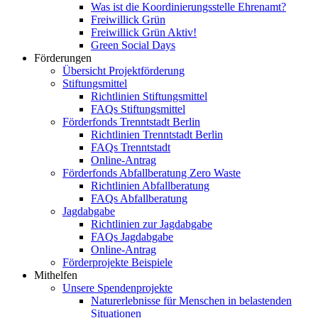
Was ist die Koordinierungsstelle Ehrenamt?
Freiwillick Grün
Freiwillick Grün Aktiv!
Green Social Days
Förderungen
Übersicht Projektförderung
Stiftungsmittel
Richtlinien Stiftungsmittel
FAQs Stiftungsmittel
Förderfonds Trenntstadt Berlin
Richtlinien Trenntstadt Berlin
FAQs Trenntstadt
Online-Antrag
Förderfonds Abfallberatung Zero Waste
Richtlinien Abfallberatung
FAQs Abfallberatung
Jagdabgabe
Richtlinien zur Jagdabgabe
FAQs Jagdabgabe
Online-Antrag
Förderprojekte Beispiele
Mithelfen
Unsere Spendenprojekte
Naturerlebnisse für Menschen in belastenden
Situationen