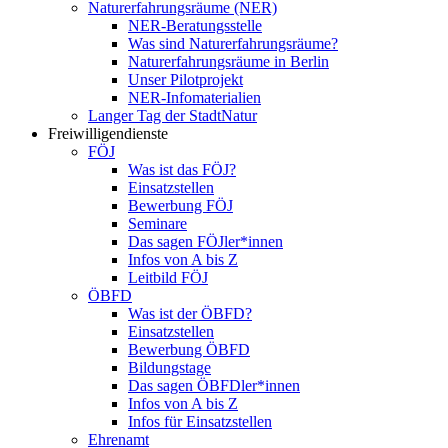
Naturerfahrungsräume (NER)
NER-Beratungsstelle
Was sind Naturerfahrungsräume?
Naturerfahrungsräume in Berlin
Unser Pilotprojekt
NER-Infomaterialien
Langer Tag der StadtNatur
Freiwilligendienste
FÖJ
Was ist das FÖJ?
Einsatzstellen
Bewerbung FÖJ
Seminare
Das sagen FÖJler*innen
Infos von A bis Z
Leitbild FÖJ
ÖBFD
Was ist der ÖBFD?
Einsatzstellen
Bewerbung ÖBFD
Bildungstage
Das sagen ÖBFDler*innen
Infos von A bis Z
Infos für Einsatzstellen
Ehrenamt