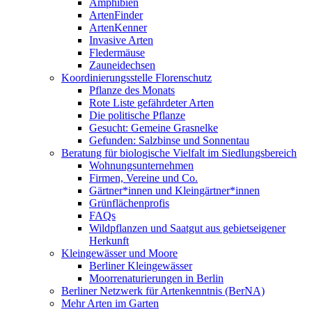
Amphibien
ArtenFinder
ArtenKenner
Invasive Arten
Fledermäuse
Zauneidechsen
Koordinierungsstelle Florenschutz
Pflanze des Monats
Rote Liste gefährdeter Arten
Die politische Pflanze
Gesucht: Gemeine Grasnelke
Gefunden: Salzbinse und Sonnentau
Beratung für biologische Vielfalt im Siedlungsbereich
Wohnungsunternehmen
Firmen, Vereine und Co.
Gärtner*innen und Kleingärtner*innen
Grünflächenprofis
FAQs
Wildpflanzen und Saatgut aus gebietseigener
Herkunft
Kleingewässer und Moore
Berliner Kleingewässer
Moorrenaturierungen in Berlin
Berliner Netzwerk für Artenkenntnis (BerNA)
Mehr Arten im Garten