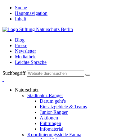
Suche
Hauptnavigation
Inhalt
Blog
Presse
Newsletter
Mediathek
Leichte Sprache
Suchbegriff
Naturschutz
Stadtnatur-Ranger
Darum geht's
Einsatzgebiete & Teams
Junior-Ranger
Aktionen
Führungen
Infomaterial
Koordinierungsstelle Fauna