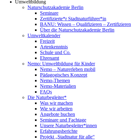
Umweltbildung
Naturschutzakademie Berlin
Seminare
Zertifizierte*r Stadtnaturführer*in
BANU: Wissen – Qualifizieren – Zertifizieren
Über die Naturschutzakademie Berlin
Umweltkalender
Freizeit
Artenkenntnis
Schule und Co.
Ehrenamt
Nemo: Umweltbildung für Kinder
Nemo – Naturerleben mobil
Pädagogisches Konzept
Nemo-Themen
Nemo-Materialien
FAQs
Die Naturbegleiter*
Was wir machen
Wie wir arbeiten
Angebote buchen
Seminare und Fachtage
Unsere Naturbegleiter*innen
Erfahrungsberichte
Projekt „Stadtnatur für alle“