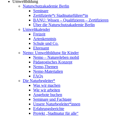
Umweltbildung
Naturschutzakademie Berlin
Seminare
Zertifizierte*r Stadtnaturführer*in
BANU: Wissen – Qualifizieren – Zertifizieren
Über die Naturschutzakademie Berlin
Umweltkalender
Freizeit
Artenkenntnis
Schule und Co.
Ehrenamt
Nemo: Umweltbildung für Kinder
Nemo – Naturerleben mobil
Pädagogisches Konzept
Nemo-Themen
Nemo-Materialien
FAQs
Die Naturbegleiter*
Was wir machen
Wie wir arbeiten
Angebote buchen
Seminare und Fachtage
Unsere Naturbegleiter*innen
Erfahrungsberichte
Projekt „Stadtnatur für alle“