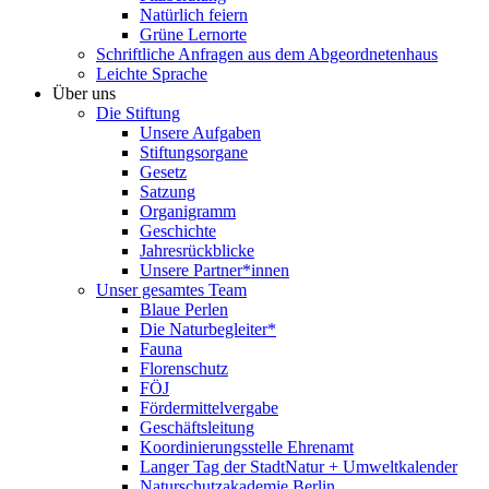
Natürlich feiern
Grüne Lernorte
Schriftliche Anfragen aus dem Abgeordnetenhaus
Leichte Sprache
Über uns
Die Stiftung
Unsere Aufgaben
Stiftungsorgane
Gesetz
Satzung
Organigramm
Geschichte
Jahresrückblicke
Unsere Partner*innen
Unser gesamtes Team
Blaue Perlen
Die Naturbegleiter*
Fauna
Florenschutz
FÖJ
Fördermittelvergabe
Geschäftsleitung
Koordinierungsstelle Ehrenamt
Langer Tag der StadtNatur + Umweltkalender
Naturschutzakademie Berlin