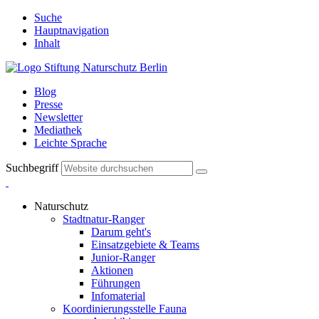
Suche
Hauptnavigation
Inhalt
Blog
Presse
Newsletter
Mediathek
Leichte Sprache
Suchbegriff
Naturschutz
Stadtnatur-Ranger
Darum geht's
Einsatzgebiete & Teams
Junior-Ranger
Aktionen
Führungen
Infomaterial
Koordinierungsstelle Fauna