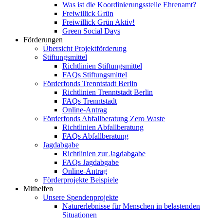
Was ist die Koordinierungsstelle Ehrenamt?
Freiwillick Grün
Freiwillick Grün Aktiv!
Green Social Days
Förderungen
Übersicht Projektförderung
Stiftungsmittel
Richtlinien Stiftungsmittel
FAQs Stiftungsmittel
Förderfonds Trenntstadt Berlin
Richtlinien Trenntstadt Berlin
FAQs Trenntstadt
Online-Antrag
Förderfonds Abfallberatung Zero Waste
Richtlinien Abfallberatung
FAQs Abfallberatung
Jagdabgabe
Richtlinien zur Jagdabgabe
FAQs Jagdabgabe
Online-Antrag
Förderprojekte Beispiele
Mithelfen
Unsere Spendenprojekte
Naturerlebnisse für Menschen in belastenden
Situationen