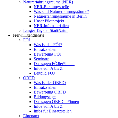
Naturerfahrungsräume (NER)
NER-Beratungsstelle
Was sind Naturerfahrungsräume?
Naturerfahrungsräume in Berlin
Unser Pilotprojekt
NER-Infomaterialien
Langer Tag der StadtNatur
Freiwilligendienste
FÖJ
Was ist das FÖJ?
Einsatzstellen
Bewerbung FÖJ
Seminare
Das sagen FÖJler*innen
Infos von A bis Z
Leitbild FÖJ
ÖBFD
Was ist der ÖBFD?
Einsatzstellen
Bewerbung ÖBFD
Bildungstage
Das sagen ÖBFDler*innen
Infos von A bis Z
Infos für Einsatzstellen
Ehrenamt