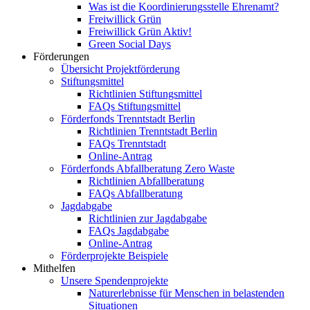
Was ist die Koordinierungsstelle Ehrenamt?
Freiwillick Grün
Freiwillick Grün Aktiv!
Green Social Days
Förderungen
Übersicht Projektförderung
Stiftungsmittel
Richtlinien Stiftungsmittel
FAQs Stiftungsmittel
Förderfonds Trenntstadt Berlin
Richtlinien Trenntstadt Berlin
FAQs Trenntstadt
Online-Antrag
Förderfonds Abfallberatung Zero Waste
Richtlinien Abfallberatung
FAQs Abfallberatung
Jagdabgabe
Richtlinien zur Jagdabgabe
FAQs Jagdabgabe
Online-Antrag
Förderprojekte Beispiele
Mithelfen
Unsere Spendenprojekte
Naturerlebnisse für Menschen in belastenden
Situationen