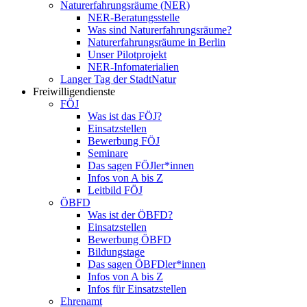
Naturerfahrungsräume (NER)
NER-Beratungsstelle
Was sind Naturerfahrungsräume?
Naturerfahrungsräume in Berlin
Unser Pilotprojekt
NER-Infomaterialien
Langer Tag der StadtNatur
Freiwilligendienste
FÖJ
Was ist das FÖJ?
Einsatzstellen
Bewerbung FÖJ
Seminare
Das sagen FÖJler*innen
Infos von A bis Z
Leitbild FÖJ
ÖBFD
Was ist der ÖBFD?
Einsatzstellen
Bewerbung ÖBFD
Bildungstage
Das sagen ÖBFDler*innen
Infos von A bis Z
Infos für Einsatzstellen
Ehrenamt