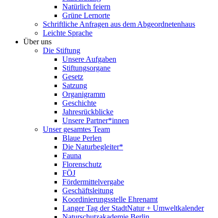
Natürlich feiern
Grüne Lernorte
Schriftliche Anfragen aus dem Abgeordnetenhaus
Leichte Sprache
Über uns
Die Stiftung
Unsere Aufgaben
Stiftungsorgane
Gesetz
Satzung
Organigramm
Geschichte
Jahresrückblicke
Unsere Partner*innen
Unser gesamtes Team
Blaue Perlen
Die Naturbegleiter*
Fauna
Florenschutz
FÖJ
Fördermittelvergabe
Geschäftsleitung
Koordinierungsstelle Ehrenamt
Langer Tag der StadtNatur + Umweltkalender
Naturschutzakademie Berlin