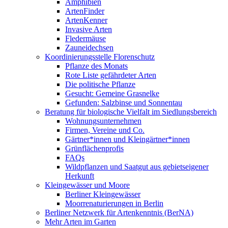
Amphibien
ArtenFinder
ArtenKenner
Invasive Arten
Fledermäuse
Zauneidechsen
Koordinierungsstelle Florenschutz
Pflanze des Monats
Rote Liste gefährdeter Arten
Die politische Pflanze
Gesucht: Gemeine Grasnelke
Gefunden: Salzbinse und Sonnentau
Beratung für biologische Vielfalt im Siedlungsbereich
Wohnungsunternehmen
Firmen, Vereine und Co.
Gärtner*innen und Kleingärtner*innen
Grünflächenprofis
FAQs
Wildpflanzen und Saatgut aus gebietseigener
Herkunft
Kleingewässer und Moore
Berliner Kleingewässer
Moorrenaturierungen in Berlin
Berliner Netzwerk für Artenkenntnis (BerNA)
Mehr Arten im Garten