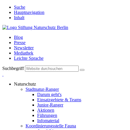
Suche
Hauptnavigation
Inhalt
Blog
Presse
Newsletter
Mediathek
Leichte Sprache
Suchbegriff
Naturschutz
Stadtnatur-Ranger
Darum geht's
Einsatzgebiete & Teams
Junior-Ranger
Aktionen
Führungen
Infomaterial
Koordinierungsstelle Fauna