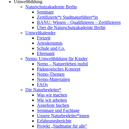
Umweltbildung
Naturschutzakademie Berlin
Seminare
Zertifizierte*r Stadtnaturführer*in
BANU: Wissen – Qualifizieren – Zertifizieren
Über die Naturschutzakademie Berlin
Umweltkalender
Freizeit
Artenkenntnis
Schule und Co.
Ehrenamt
Nemo: Umweltbildung für Kinder
Nemo – Naturerleben mobil
Pädagogisches Konzept
Nemo-Themen
Nemo-Materialien
FAQs
Die Naturbegleiter*
Was wir machen
Wie wir arbeiten
Angebote buchen
Seminare und Fachtage
Unsere Naturbegleiter*innen
Erfahrungsberichte
Projekt „Stadtnatur für alle“