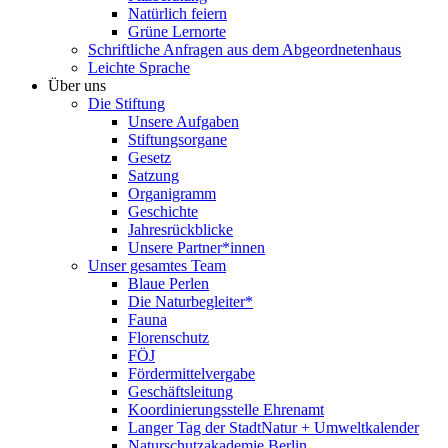
Natürlich feiern
Grüne Lernorte
Schriftliche Anfragen aus dem Abgeordnetenhaus
Leichte Sprache
Über uns
Die Stiftung
Unsere Aufgaben
Stiftungsorgane
Gesetz
Satzung
Organigramm
Geschichte
Jahresrückblicke
Unsere Partner*innen
Unser gesamtes Team
Blaue Perlen
Die Naturbegleiter*
Fauna
Florenschutz
FÖJ
Fördermittelvergabe
Geschäftsleitung
Koordinierungsstelle Ehrenamt
Langer Tag der StadtNatur + Umweltkalender
Naturschutzakademie Berlin