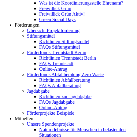
Was ist die Koordinierungsstelle Ehrenamt?
Freiwillick Grün
Freiwillick Grün Aktiv!
Green Social Days
Förderungen
Übersicht Projektförderung
Stiftungsmittel
Richtlinien Stiftungsmittel
FAQs Stiftungsmittel
Förderfonds Trenntstadt Berlin
Richtlinien Trenntstadt Berlin
FAQs Trenntstadt
Online-Antrag
Förderfonds Abfallberatung Zero Waste
Richtlinien Abfallberatung
FAQs Abfallberatung
Jagdabgabe
Richtlinien zur Jagdabgabe
FAQs Jagdabgabe
Online-Antrag
Förderprojekte Beispiele
Mithelfen
Unsere Spendenprojekte
Naturerlebnisse für Menschen in belastenden
Situationen