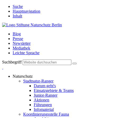
Suche
Hauptnavigation
Inhalt
Blog
Presse
Newsletter
Mediathek
Leichte Sprache
Suchbegriff
Naturschutz
Stadtnatur-Ranger
Darum geht's
Einsatzgebiete & Teams
Junior-Ranger
Aktionen
Führungen
Infomaterial
Koordinierungsstelle Fauna