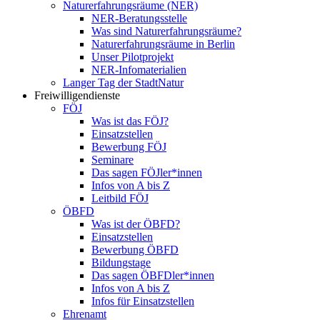
Naturerfahrungsräume (NER)
NER-Beratungsstelle
Was sind Naturerfahrungsräume?
Naturerfahrungsräume in Berlin
Unser Pilotprojekt
NER-Infomaterialien
Langer Tag der StadtNatur
Freiwilligendienste
FÖJ
Was ist das FÖJ?
Einsatzstellen
Bewerbung FÖJ
Seminare
Das sagen FÖJler*innen
Infos von A bis Z
Leitbild FÖJ
ÖBFD
Was ist der ÖBFD?
Einsatzstellen
Bewerbung ÖBFD
Bildungstage
Das sagen ÖBFDler*innen
Infos von A bis Z
Infos für Einsatzstellen
Ehrenamt