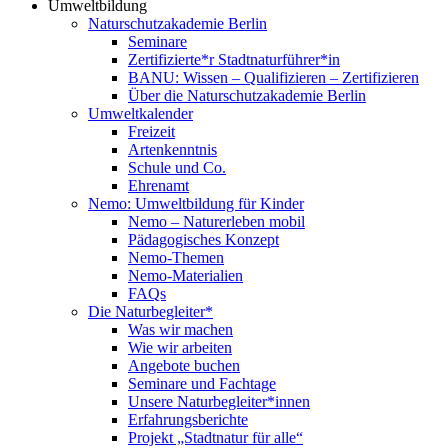
Umweltbildung
Naturschutzakademie Berlin
Seminare
Zertifizierte*r Stadtnaturführer*in
BANU: Wissen – Qualifizieren – Zertifizieren
Über die Naturschutzakademie Berlin
Umweltkalender
Freizeit
Artenkenntnis
Schule und Co.
Ehrenamt
Nemo: Umweltbildung für Kinder
Nemo – Naturerleben mobil
Pädagogisches Konzept
Nemo-Themen
Nemo-Materialien
FAQs
Die Naturbegleiter*
Was wir machen
Wie wir arbeiten
Angebote buchen
Seminare und Fachtage
Unsere Naturbegleiter*innen
Erfahrungsberichte
Projekt „Stadtnatur für alle“