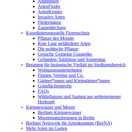
Amphibien
ArtenFinder
ArtenKenner
Invasive Arten
Fledermäuse
Zauneidechsen
Koordinierungsstelle Florenschutz
Pflanze des Monats
Rote Liste gefährdeter Arten
Die politische Pflanze
Gesucht: Gemeine Grasnelke
Gefunden: Salzbinse und Sonnentau
Beratung für biologische Vielfalt im Siedlungsbereich
Wohnungsunternehmen
Firmen, Vereine und Co.
Gärtner*innen und Kleingärtner*innen
Grünflächenprofis
FAQs
Wildpflanzen und Saatgut aus gebietseigener
Herkunft
Kleingewässer und Moore
Berliner Kleingewässer
Moorrenaturierungen in Berlin
Berliner Netzwerk für Artenkenntnis (BerNA)
Mehr Arten im Garten