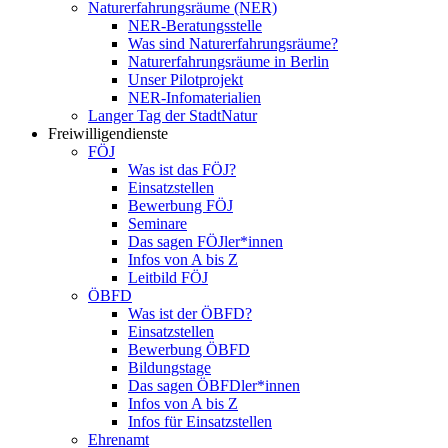
Naturerfahrungsräume (NER)
NER-Beratungsstelle
Was sind Naturerfahrungsräume?
Naturerfahrungsräume in Berlin
Unser Pilotprojekt
NER-Infomaterialien
Langer Tag der StadtNatur
Freiwilligendienste
FÖJ
Was ist das FÖJ?
Einsatzstellen
Bewerbung FÖJ
Seminare
Das sagen FÖJler*innen
Infos von A bis Z
Leitbild FÖJ
ÖBFD
Was ist der ÖBFD?
Einsatzstellen
Bewerbung ÖBFD
Bildungstage
Das sagen ÖBFDler*innen
Infos von A bis Z
Infos für Einsatzstellen
Ehrenamt