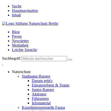
Suche
Hauptnavigation
Inhalt
Blog
Presse
Newsletter
Mediathek
Leichte Sprache
Suchbegriff
Naturschutz
Stadtnatur-Ranger
Darum geht's
Einsatzgebiete & Teams
Junior-Ranger
Aktionen
Führungen
Infomaterial
Koordinierungsstelle Fauna