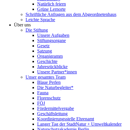
Natürlich feiern
Grüne Lernorte
Schriftliche Anfragen aus dem Abgeordnetenhaus
Leichte Sprache
Über uns
Die Stiftung
Unsere Aufgaben
Stiftungsorgane
Gesetz
Satzung
Organigramm
Geschichte
Jahresrückblicke
Unsere Partner*innen
Unser gesamtes Team
Blaue Perlen
Die Naturbegleiter*
Fauna
Florenschutz
FÖJ
Fördermittelvergabe
Geschäftsleitung
Koordinierungsstelle Ehrenamt
Langer Tag der StadtNatur + Umweltkalender
Naturschutzakademie Berlin