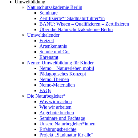
Umweltbildung
Naturschutzakademie Berlin
Seminare
Zertifizierte*r Stadtnaturführer*in
BANU: Wissen – Qualifizieren – Zertifizieren
Über die Naturschutzakademie Berlin
Umweltkalender
Freizeit
Artenkenntnis
Schule und Co.
Ehrenamt
Nemo: Umweltbildung für Kinder
Nemo – Naturerleben mobil
Pädagogisches Konzept
Nemo-Themen
Nemo-Materialien
FAQs
Die Naturbegleiter*
Was wir machen
Wie wir arbeiten
Angebote buchen
Seminare und Fachtage
Unsere Naturbegleiter*innen
Erfahrungsberichte
Projekt „Stadtnatur für alle“