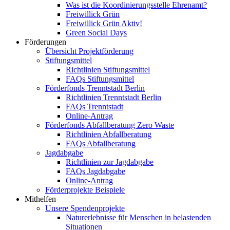
Was ist die Koordinierungsstelle Ehrenamt?
Freiwillick Grün
Freiwillick Grün Aktiv!
Green Social Days
Förderungen
Übersicht Projektförderung
Stiftungsmittel
Richtlinien Stiftungsmittel
FAQs Stiftungsmittel
Förderfonds Trenntstadt Berlin
Richtlinien Trenntstadt Berlin
FAQs Trenntstadt
Online-Antrag
Förderfonds Abfallberatung Zero Waste
Richtlinien Abfallberatung
FAQs Abfallberatung
Jagdabgabe
Richtlinien zur Jagdabgabe
FAQs Jagdabgabe
Online-Antrag
Förderprojekte Beispiele
Mithelfen
Unsere Spendenprojekte
Naturerlebnisse für Menschen in belastenden
Situationen