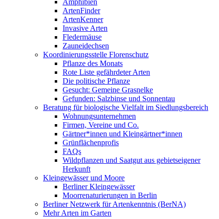
Amphibien
ArtenFinder
ArtenKenner
Invasive Arten
Fledermäuse
Zauneidechsen
Koordinierungsstelle Florenschutz
Pflanze des Monats
Rote Liste gefährdeter Arten
Die politische Pflanze
Gesucht: Gemeine Grasnelke
Gefunden: Salzbinse und Sonnentau
Beratung für biologische Vielfalt im Siedlungsbereich
Wohnungsunternehmen
Firmen, Vereine und Co.
Gärtner*innen und Kleingärtner*innen
Grünflächenprofis
FAQs
Wildpflanzen und Saatgut aus gebietseigener
Herkunft
Kleingewässer und Moore
Berliner Kleingewässer
Moorrenaturierungen in Berlin
Berliner Netzwerk für Artenkenntnis (BerNA)
Mehr Arten im Garten