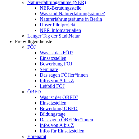
Naturerfahrungsräume (NER)
NER-Beratungsstelle
Was sind Naturerfahrungsräume?
Naturerfahrungsräume in Berlin
Unser Pilotprojekt
NER-Infomaterialien
Langer Tag der StadtNatur
Freiwilligendienste
FÖJ
Was ist das FÖJ?
Einsatzstellen
Bewerbung FÖJ
Seminare
Das sagen FÖJler*innen
Infos von A bis Z
Leitbild FÖJ
ÖBFD
Was ist der ÖBFD?
Einsatzstellen
Bewerbung ÖBFD
Bildungstage
Das sagen ÖBFDler*innen
Infos von A bis Z
Infos für Einsatzstellen
Ehrenamt