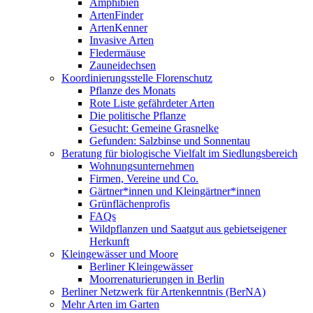
Amphibien
ArtenFinder
ArtenKenner
Invasive Arten
Fledermäuse
Zauneidechsen
Koordinierungsstelle Florenschutz
Pflanze des Monats
Rote Liste gefährdeter Arten
Die politische Pflanze
Gesucht: Gemeine Grasnelke
Gefunden: Salzbinse und Sonnentau
Beratung für biologische Vielfalt im Siedlungsbereich
Wohnungsunternehmen
Firmen, Vereine und Co.
Gärtner*innen und Kleingärtner*innen
Grünflächenprofis
FAQs
Wildpflanzen und Saatgut aus gebietseigener
Herkunft
Kleingewässer und Moore
Berliner Kleingewässer
Moorrenaturierungen in Berlin
Berliner Netzwerk für Artenkenntnis (BerNA)
Mehr Arten im Garten