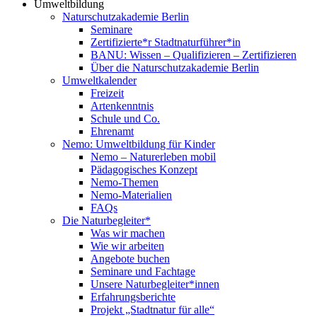
Umweltbildung
Naturschutzakademie Berlin
Seminare
Zertifizierte*r Stadtnaturführer*in
BANU: Wissen – Qualifizieren – Zertifizieren
Über die Naturschutzakademie Berlin
Umweltkalender
Freizeit
Artenkenntnis
Schule und Co.
Ehrenamt
Nemo: Umweltbildung für Kinder
Nemo – Naturerleben mobil
Pädagogisches Konzept
Nemo-Themen
Nemo-Materialien
FAQs
Die Naturbegleiter*
Was wir machen
Wie wir arbeiten
Angebote buchen
Seminare und Fachtage
Unsere Naturbegleiter*innen
Erfahrungsberichte
Projekt „Stadtnatur für alle“