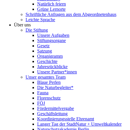
Natürlich feiern
Grüne Lernorte
Schriftliche Anfragen aus dem Abgeordnetenhaus
Leichte Sprache
Über uns
Die Stiftung
Unsere Aufgaben
Stiftungsorgane
Gesetz
Satzung
Organigramm
Geschichte
Jahresrückblicke
Unsere Partner*innen
Unser gesamtes Team
Blaue Perlen
Die Naturbegleiter*
Fauna
Florenschutz
FÖJ
Fördermittelvergabe
Geschäftsleitung
Koordinierungsstelle Ehrenamt
Langer Tag der StadtNatur + Umweltkalender
Naturschutzakademie Berlin