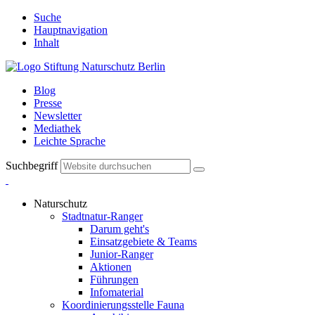
Suche
Hauptnavigation
Inhalt
Blog
Presse
Newsletter
Mediathek
Leichte Sprache
Suchbegriff
Naturschutz
Stadtnatur-Ranger
Darum geht's
Einsatzgebiete & Teams
Junior-Ranger
Aktionen
Führungen
Infomaterial
Koordinierungsstelle Fauna