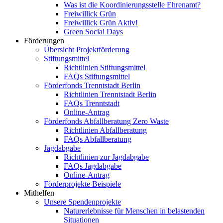
Was ist die Koordinierungsstelle Ehrenamt?
Freiwillick Grün
Freiwillick Grün Aktiv!
Green Social Days
Förderungen
Übersicht Projektförderung
Stiftungsmittel
Richtlinien Stiftungsmittel
FAQs Stiftungsmittel
Förderfonds Trenntstadt Berlin
Richtlinien Trenntstadt Berlin
FAQs Trenntstadt
Online-Antrag
Förderfonds Abfallberatung Zero Waste
Richtlinien Abfallberatung
FAQs Abfallberatung
Jagdabgabe
Richtlinien zur Jagdabgabe
FAQs Jagdabgabe
Online-Antrag
Förderprojekte Beispiele
Mithelfen
Unsere Spendenprojekte
Naturerlebnisse für Menschen in belastenden
Situationen