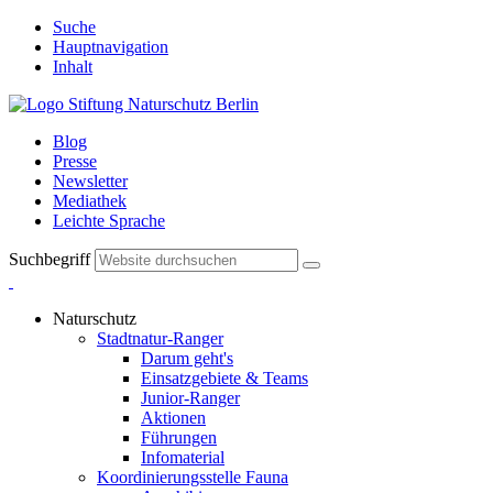
Suche
Hauptnavigation
Inhalt
Blog
Presse
Newsletter
Mediathek
Leichte Sprache
Suchbegriff
Naturschutz
Stadtnatur-Ranger
Darum geht's
Einsatzgebiete & Teams
Junior-Ranger
Aktionen
Führungen
Infomaterial
Koordinierungsstelle Fauna