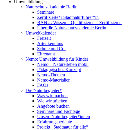
Umweltbildung
Naturschutzakademie Berlin
Seminare
Zertifizierte*r Stadtnaturführer*in
BANU: Wissen – Qualifizieren – Zertifizieren
Über die Naturschutzakademie Berlin
Umweltkalender
Freizeit
Artenkenntnis
Schule und Co.
Ehrenamt
Nemo: Umweltbildung für Kinder
Nemo – Naturerleben mobil
Pädagogisches Konzept
Nemo-Themen
Nemo-Materialien
FAQs
Die Naturbegleiter*
Was wir machen
Wie wir arbeiten
Angebote buchen
Seminare und Fachtage
Unsere Naturbegleiter*innen
Erfahrungsberichte
Projekt „Stadtnatur für alle“