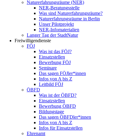
Naturerfahrungsräume (NER)
NER-Beratungsstelle
Was sind Naturerfahrungsräume?
Naturerfahrungsräume in Berlin
Unser Pilotprojekt
NER-Infomaterialien
Langer Tag der StadtNatur
Freiwilligendienste
FÖJ
Was ist das FÖJ?
Einsatzstellen
Bewerbung FÖJ
Seminare
Das sagen FÖJler*innen
Infos von A bis Z
Leitbild FÖJ
ÖBFD
Was ist der ÖBFD?
Einsatzstellen
Bewerbung ÖBFD
Bildungstage
Das sagen ÖBFDler*innen
Infos von A bis Z
Infos für Einsatzstellen
Ehrenamt