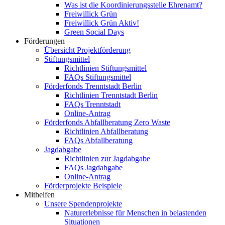
Was ist die Koordinierungsstelle Ehrenamt?
Freiwillick Grün
Freiwillick Grün Aktiv!
Green Social Days
Förderungen
Übersicht Projektförderung
Stiftungsmittel
Richtlinien Stiftungsmittel
FAQs Stiftungsmittel
Förderfonds Trenntstadt Berlin
Richtlinien Trenntstadt Berlin
FAQs Trenntstadt
Online-Antrag
Förderfonds Abfallberatung Zero Waste
Richtlinien Abfallberatung
FAQs Abfallberatung
Jagdabgabe
Richtlinien zur Jagdabgabe
FAQs Jagdabgabe
Online-Antrag
Förderprojekte Beispiele
Mithelfen
Unsere Spendenprojekte
Naturerlebnisse für Menschen in belastenden
Situationen