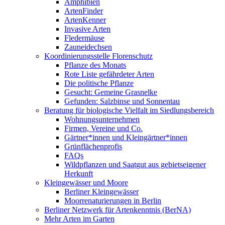
Amphibien
ArtenFinder
ArtenKenner
Invasive Arten
Fledermäuse
Zauneidechsen
Koordinierungsstelle Florenschutz
Pflanze des Monats
Rote Liste gefährdeter Arten
Die politische Pflanze
Gesucht: Gemeine Grasnelke
Gefunden: Salzbinse und Sonnentau
Beratung für biologische Vielfalt im Siedlungsbereich
Wohnungsunternehmen
Firmen, Vereine und Co.
Gärtner*innen und Kleingärtner*innen
Grünflächenprofis
FAQs
Wildpflanzen und Saatgut aus gebietseigener
Herkunft
Kleingewässer und Moore
Berliner Kleingewässer
Moorrenaturierungen in Berlin
Berliner Netzwerk für Artenkenntnis (BerNA)
Mehr Arten im Garten