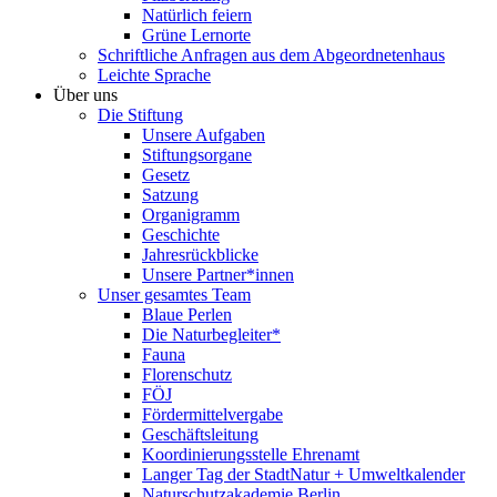
Natürlich feiern
Grüne Lernorte
Schriftliche Anfragen aus dem Abgeordnetenhaus
Leichte Sprache
Über uns
Die Stiftung
Unsere Aufgaben
Stiftungsorgane
Gesetz
Satzung
Organigramm
Geschichte
Jahresrückblicke
Unsere Partner*innen
Unser gesamtes Team
Blaue Perlen
Die Naturbegleiter*
Fauna
Florenschutz
FÖJ
Fördermittelvergabe
Geschäftsleitung
Koordinierungsstelle Ehrenamt
Langer Tag der StadtNatur + Umweltkalender
Naturschutzakademie Berlin