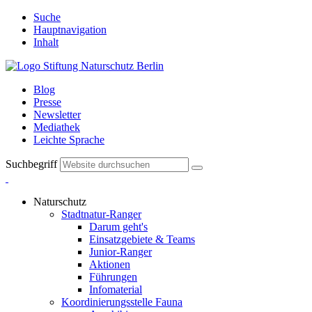
Suche
Hauptnavigation
Inhalt
Blog
Presse
Newsletter
Mediathek
Leichte Sprache
Suchbegriff
Naturschutz
Stadtnatur-Ranger
Darum geht's
Einsatzgebiete & Teams
Junior-Ranger
Aktionen
Führungen
Infomaterial
Koordinierungsstelle Fauna