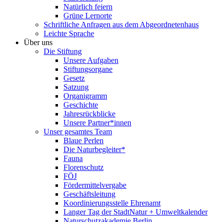
Natürlich feiern
Grüne Lernorte
Schriftliche Anfragen aus dem Abgeordnetenhaus
Leichte Sprache
Über uns
Die Stiftung
Unsere Aufgaben
Stiftungsorgane
Gesetz
Satzung
Organigramm
Geschichte
Jahresrückblicke
Unsere Partner*innen
Unser gesamtes Team
Blaue Perlen
Die Naturbegleiter*
Fauna
Florenschutz
FÖJ
Fördermittelvergabe
Geschäftsleitung
Koordinierungsstelle Ehrenamt
Langer Tag der StadtNatur + Umweltkalender
Naturschutzakademie Berlin