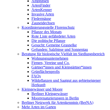
Amphibien
ArtenFinder
ArtenKenner
Invasive Arten
Fledermäuse
Zauneidechsen
Koordinierungsstelle Florenschutz
Pflanze des Monats
Rote Liste gefährdeter Arten
Die politische Pflanze
Gesucht: Gemeine Grasnelke
Gefunden: Salzbinse und Sonnentau
Beratung für biologische Vielfalt im Siedlungsbereich
Wohnungsunternehmen
Firmen, Vereine und Co.
Gärtner*innen und Kleingärtner*innen
Grünflächenprofis
FAQs
Wildpflanzen und Saatgut aus gebietseigener
Herkunft
Kleingewässer und Moore
Berliner Kleingewässer
Moorrenaturierungen in Berlin
Berliner Netzwerk für Artenkenntnis (BerNA)
Mehr Arten im Garten