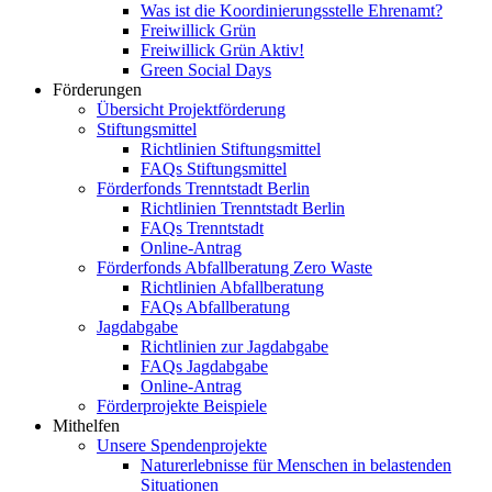
Was ist die Koordinierungsstelle Ehrenamt?
Freiwillick Grün
Freiwillick Grün Aktiv!
Green Social Days
Förderungen
Übersicht Projektförderung
Stiftungsmittel
Richtlinien Stiftungsmittel
FAQs Stiftungsmittel
Förderfonds Trenntstadt Berlin
Richtlinien Trenntstadt Berlin
FAQs Trenntstadt
Online-Antrag
Förderfonds Abfallberatung Zero Waste
Richtlinien Abfallberatung
FAQs Abfallberatung
Jagdabgabe
Richtlinien zur Jagdabgabe
FAQs Jagdabgabe
Online-Antrag
Förderprojekte Beispiele
Mithelfen
Unsere Spendenprojekte
Naturerlebnisse für Menschen in belastenden
Situationen