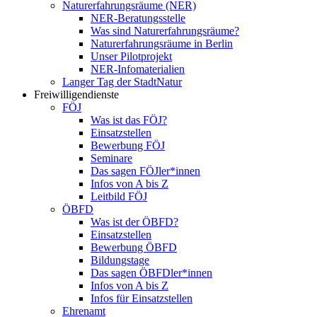
Naturerfahrungsräume (NER)
NER-Beratungsstelle
Was sind Naturerfahrungsräume?
Naturerfahrungsräume in Berlin
Unser Pilotprojekt
NER-Infomaterialien
Langer Tag der StadtNatur
Freiwilligendienste
FÖJ
Was ist das FÖJ?
Einsatzstellen
Bewerbung FÖJ
Seminare
Das sagen FÖJler*innen
Infos von A bis Z
Leitbild FÖJ
ÖBFD
Was ist der ÖBFD?
Einsatzstellen
Bewerbung ÖBFD
Bildungstage
Das sagen ÖBFDler*innen
Infos von A bis Z
Infos für Einsatzstellen
Ehrenamt