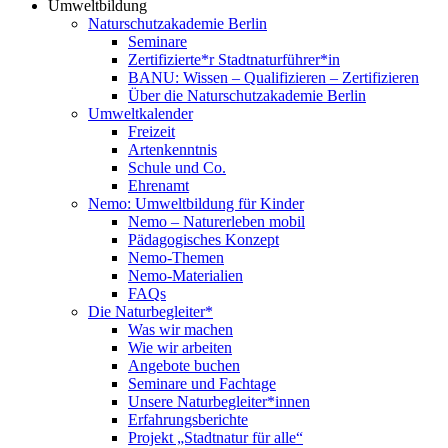
Umweltbildung
Naturschutzakademie Berlin
Seminare
Zertifizierte*r Stadtnaturführer*in
BANU: Wissen – Qualifizieren – Zertifizieren
Über die Naturschutzakademie Berlin
Umweltkalender
Freizeit
Artenkenntnis
Schule und Co.
Ehrenamt
Nemo: Umweltbildung für Kinder
Nemo – Naturerleben mobil
Pädagogisches Konzept
Nemo-Themen
Nemo-Materialien
FAQs
Die Naturbegleiter*
Was wir machen
Wie wir arbeiten
Angebote buchen
Seminare und Fachtage
Unsere Naturbegleiter*innen
Erfahrungsberichte
Projekt „Stadtnatur für alle“