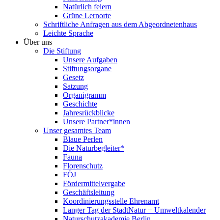
Natürlich feiern
Grüne Lernorte
Schriftliche Anfragen aus dem Abgeordnetenhaus
Leichte Sprache
Über uns
Die Stiftung
Unsere Aufgaben
Stiftungsorgane
Gesetz
Satzung
Organigramm
Geschichte
Jahresrückblicke
Unsere Partner*innen
Unser gesamtes Team
Blaue Perlen
Die Naturbegleiter*
Fauna
Florenschutz
FÖJ
Fördermittelvergabe
Geschäftsleitung
Koordinierungsstelle Ehrenamt
Langer Tag der StadtNatur + Umweltkalender
Naturschutzakademie Berlin