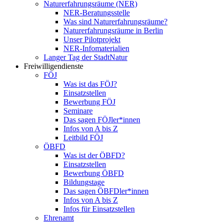
Naturerfahrungsräume (NER)
NER-Beratungsstelle
Was sind Naturerfahrungsräume?
Naturerfahrungsräume in Berlin
Unser Pilotprojekt
NER-Infomaterialien
Langer Tag der StadtNatur
Freiwilligendienste
FÖJ
Was ist das FÖJ?
Einsatzstellen
Bewerbung FÖJ
Seminare
Das sagen FÖJler*innen
Infos von A bis Z
Leitbild FÖJ
ÖBFD
Was ist der ÖBFD?
Einsatzstellen
Bewerbung ÖBFD
Bildungstage
Das sagen ÖBFDler*innen
Infos von A bis Z
Infos für Einsatzstellen
Ehrenamt