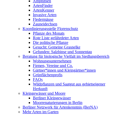
Amphibien
ArtenFinder
ArtenKenner
Invasive Arten
Fledermäuse
Zauneidechsen
Koordinierungsstelle Florenschutz
Pflanze des Monats
Rote Liste gefährdeter Arten
Die politische Pflanze
Gesucht: Gemeine Grasnelke
Gefunden: Salzbinse und Sonnentau
Beratung für biologische Vielfalt im Siedlungsbereich
Wohnungsunternehmen
Firmen, Vereine und Co.
Gärtner*innen und Kleingärtner*innen
Grünflächenprofis
FAQs
Wildpflanzen und Saatgut aus gebietseigener
Herkunft
Kleingewässer und Moore
Berliner Kleingewässer
Moorrenaturierungen in Berlin
Berliner Netzwerk für Artenkenntnis (BerNA)
Mehr Arten im Garten