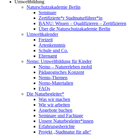
Umweltbildung
Naturschutzakademie Berlin
Seminare
Zertifizierte*r Stadtnaturführer*in
BANU: Wissen – Qualifizieren – Zertifizieren
Über die Naturschutzakademie Berlin
Umweltkalender
Freizeit
Artenkenntnis
Schule und Co.
Ehrenamt
Nemo: Umweltbildung für Kinder
Nemo – Naturerleben mobil
Pädagogisches Konzept
Nemo-Themen
Nemo-Materialien
FAQs
Die Naturbegleiter*
Was wir machen
Wie wir arbeiten
Angebote buchen
Seminare und Fachtage
Unsere Naturbegleiter*innen
Erfahrungsberichte
Projekt „Stadtnatur für alle“