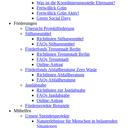
Was ist die Koordinierungsstelle Ehrenamt?
Freiwillick Grün
Freiwillick Grün Aktiv!
Green Social Days
Förderungen
Übersicht Projektförderung
Stiftungsmittel
Richtlinien Stiftungsmittel
FAQs Stiftungsmittel
Förderfonds Trenntstadt Berlin
Richtlinien Trenntstadt Berlin
FAQs Trenntstadt
Online-Antrag
Förderfonds Abfallberatung Zero Waste
Richtlinien Abfallberatung
FAQs Abfallberatung
Jagdabgabe
Richtlinien zur Jagdabgabe
FAQs Jagdabgabe
Online-Antrag
Förderprojekte Beispiele
Mithelfen
Unsere Spendenprojekte
Naturerlebnisse für Menschen in belastenden
Situationen