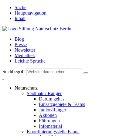
Suche
Hauptnavigation
Inhalt
Blog
Presse
Newsletter
Mediathek
Leichte Sprache
Suchbegriff
Naturschutz
Stadtnatur-Ranger
Darum geht's
Einsatzgebiete & Teams
Junior-Ranger
Aktionen
Führungen
Infomaterial
Koordinierungsstelle Fauna