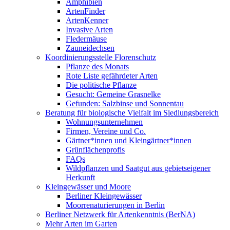
Amphibien
ArtenFinder
ArtenKenner
Invasive Arten
Fledermäuse
Zauneidechsen
Koordinierungsstelle Florenschutz
Pflanze des Monats
Rote Liste gefährdeter Arten
Die politische Pflanze
Gesucht: Gemeine Grasnelke
Gefunden: Salzbinse und Sonnentau
Beratung für biologische Vielfalt im Siedlungsbereich
Wohnungsunternehmen
Firmen, Vereine und Co.
Gärtner*innen und Kleingärtner*innen
Grünflächenprofis
FAQs
Wildpflanzen und Saatgut aus gebietseigener
Herkunft
Kleingewässer und Moore
Berliner Kleingewässer
Moorrenaturierungen in Berlin
Berliner Netzwerk für Artenkenntnis (BerNA)
Mehr Arten im Garten