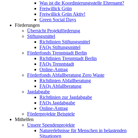
Was ist die Koordinierungsstelle Ehrenamt?
Freiwillick Grün
Freiwillick Grün Aktiv!
Green Social Days
Förderungen
Übersicht Projektförderung
Stiftungsmittel
Richtlinien Stiftungsmittel
FAQs Stiftungsmittel
Förderfonds Trenntstadt Berlin
Richtlinien Trenntstadt Berlin
FAQs Trenntstadt
Online-Antrag
Förderfonds Abfallberatung Zero Waste
Richtlinien Abfallberatung
FAQs Abfallberatung
Jagdabgabe
Richtlinien zur Jagdabgabe
FAQs Jagdabgabe
Online-Antrag
Förderprojekte Beispiele
Mithelfen
Unsere Spendenprojekte
Naturerlebnisse für Menschen in belastenden
Situationen