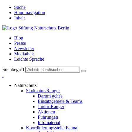
Suche
Hauptnavigation
Inhalt
Blog
Presse
Newsletter
Mediathek
Leichte Sprache
Suchbegriff
Naturschutz
Stadtnatur-Ranger
Darum geht's
Einsatzgebiete & Teams
Junior-Ranger
Aktionen
Führungen
Infomaterial
Koordinierungsstelle Fauna