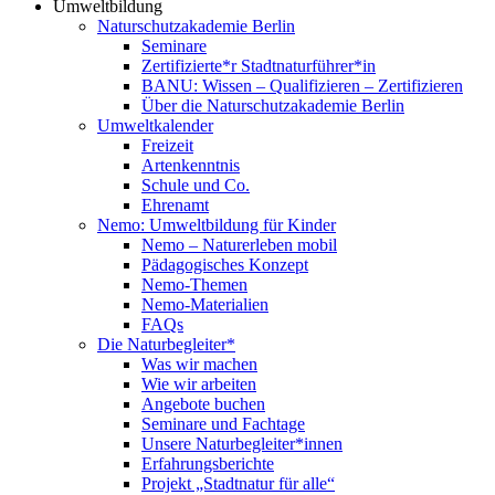
Umweltbildung
Naturschutzakademie Berlin
Seminare
Zertifizierte*r Stadtnaturführer*in
BANU: Wissen – Qualifizieren – Zertifizieren
Über die Naturschutzakademie Berlin
Umweltkalender
Freizeit
Artenkenntnis
Schule und Co.
Ehrenamt
Nemo: Umweltbildung für Kinder
Nemo – Naturerleben mobil
Pädagogisches Konzept
Nemo-Themen
Nemo-Materialien
FAQs
Die Naturbegleiter*
Was wir machen
Wie wir arbeiten
Angebote buchen
Seminare und Fachtage
Unsere Naturbegleiter*innen
Erfahrungsberichte
Projekt „Stadtnatur für alle“