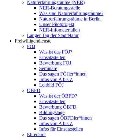
Naturerfahrungsräume (NER)
NER-Beratungsstelle
Was sind Naturerfahrungsräume?
Naturerfahrungsräume in Berlin
Unser Pilotprojekt
NER-Infomaterialien
Langer Tag der StadtNatur
Freiwilligendienste
FÖJ
Was ist das FÖJ?
Einsatzstellen
Bewerbung FÖJ
Seminare
Das sagen FÖJler*innen
Infos von A bis Z
Leitbild FÖJ
ÖBFD
Was ist der ÖBFD?
Einsatzstellen
Bewerbung ÖBFD
Bildungstage
Das sagen ÖBFDler*innen
Infos von A bis Z
Infos für Einsatzstellen
Ehrenamt