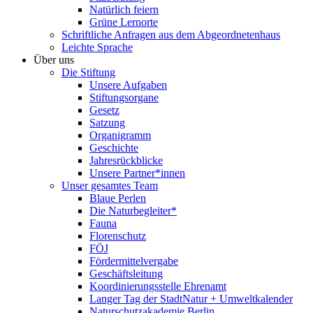
Natürlich feiern
Grüne Lernorte
Schriftliche Anfragen aus dem Abgeordnetenhaus
Leichte Sprache
Über uns
Die Stiftung
Unsere Aufgaben
Stiftungsorgane
Gesetz
Satzung
Organigramm
Geschichte
Jahresrückblicke
Unsere Partner*innen
Unser gesamtes Team
Blaue Perlen
Die Naturbegleiter*
Fauna
Florenschutz
FÖJ
Fördermittelvergabe
Geschäftsleitung
Koordinierungsstelle Ehrenamt
Langer Tag der StadtNatur + Umweltkalender
Naturschutzakademie Berlin