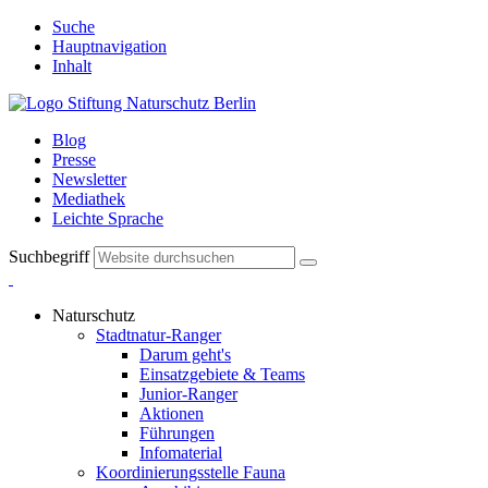
Suche
Hauptnavigation
Inhalt
Blog
Presse
Newsletter
Mediathek
Leichte Sprache
Suchbegriff
Naturschutz
Stadtnatur-Ranger
Darum geht's
Einsatzgebiete & Teams
Junior-Ranger
Aktionen
Führungen
Infomaterial
Koordinierungsstelle Fauna