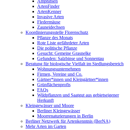
Amphibien
ArtenFinder
ArtenKenner
Invasive Arten
Fledermäuse
Zauneidechsen
Koordinierungsstelle Florenschutz
Pflanze des Monats
Rote Liste gefährdeter Arten
Die politische Pflanze
Gesucht: Gemeine Grasnelke
Gefunden: Salzbinse und Sonnentau
Beratung für biologische Vielfalt im Siedlungsbereich
Wohnungsunternehmen
Firmen, Vereine und Co.
Gärtner*innen und Kleingärtner*innen
Grünflächenprofis
FAQs
Wildpflanzen und Saatgut aus gebietseigener
Herkunft
Kleingewässer und Moore
Berliner Kleingewässer
Moorrenaturierungen in Berlin
Berliner Netzwerk für Artenkenntnis (BerNA)
Mehr Arten im Garten