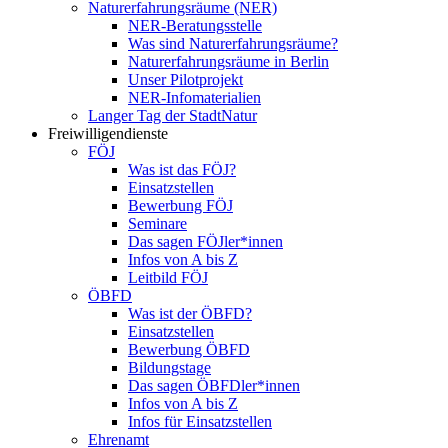
Naturerfahrungsräume (NER)
NER-Beratungsstelle
Was sind Naturerfahrungsräume?
Naturerfahrungsräume in Berlin
Unser Pilotprojekt
NER-Infomaterialien
Langer Tag der StadtNatur
Freiwilligendienste
FÖJ
Was ist das FÖJ?
Einsatzstellen
Bewerbung FÖJ
Seminare
Das sagen FÖJler*innen
Infos von A bis Z
Leitbild FÖJ
ÖBFD
Was ist der ÖBFD?
Einsatzstellen
Bewerbung ÖBFD
Bildungstage
Das sagen ÖBFDler*innen
Infos von A bis Z
Infos für Einsatzstellen
Ehrenamt