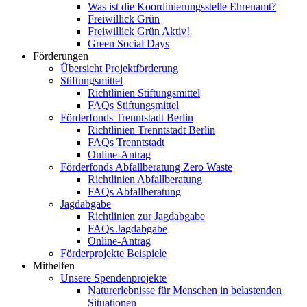
Was ist die Koordinierungsstelle Ehrenamt?
Freiwillick Grün
Freiwillick Grün Aktiv!
Green Social Days
Förderungen
Übersicht Projektförderung
Stiftungsmittel
Richtlinien Stiftungsmittel
FAQs Stiftungsmittel
Förderfonds Trenntstadt Berlin
Richtlinien Trenntstadt Berlin
FAQs Trenntstadt
Online-Antrag
Förderfonds Abfallberatung Zero Waste
Richtlinien Abfallberatung
FAQs Abfallberatung
Jagdabgabe
Richtlinien zur Jagdabgabe
FAQs Jagdabgabe
Online-Antrag
Förderprojekte Beispiele
Mithelfen
Unsere Spendenprojekte
Naturerlebnisse für Menschen in belastenden
Situationen