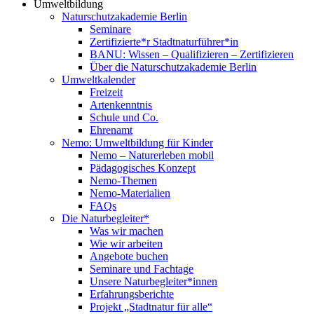
Umweltbildung
Naturschutzakademie Berlin
Seminare
Zertifizierte*r Stadtnaturführer*in
BANU: Wissen – Qualifizieren – Zertifizieren
Über die Naturschutzakademie Berlin
Umweltkalender
Freizeit
Artenkenntnis
Schule und Co.
Ehrenamt
Nemo: Umweltbildung für Kinder
Nemo – Naturerleben mobil
Pädagogisches Konzept
Nemo-Themen
Nemo-Materialien
FAQs
Die Naturbegleiter*
Was wir machen
Wie wir arbeiten
Angebote buchen
Seminare und Fachtage
Unsere Naturbegleiter*innen
Erfahrungsberichte
Projekt „Stadtnatur für alle“