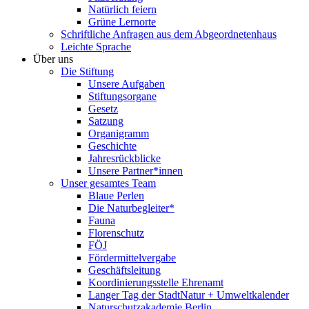
Natürlich feiern
Grüne Lernorte
Schriftliche Anfragen aus dem Abgeordnetenhaus
Leichte Sprache
Über uns
Die Stiftung
Unsere Aufgaben
Stiftungsorgane
Gesetz
Satzung
Organigramm
Geschichte
Jahresrückblicke
Unsere Partner*innen
Unser gesamtes Team
Blaue Perlen
Die Naturbegleiter*
Fauna
Florenschutz
FÖJ
Fördermittelvergabe
Geschäftsleitung
Koordinierungsstelle Ehrenamt
Langer Tag der StadtNatur + Umweltkalender
Naturschutzakademie Berlin