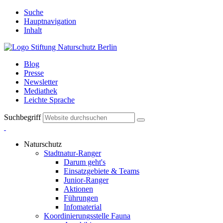
Suche
Hauptnavigation
Inhalt
Blog
Presse
Newsletter
Mediathek
Leichte Sprache
Suchbegriff
Naturschutz
Stadtnatur-Ranger
Darum geht's
Einsatzgebiete & Teams
Junior-Ranger
Aktionen
Führungen
Infomaterial
Koordinierungsstelle Fauna