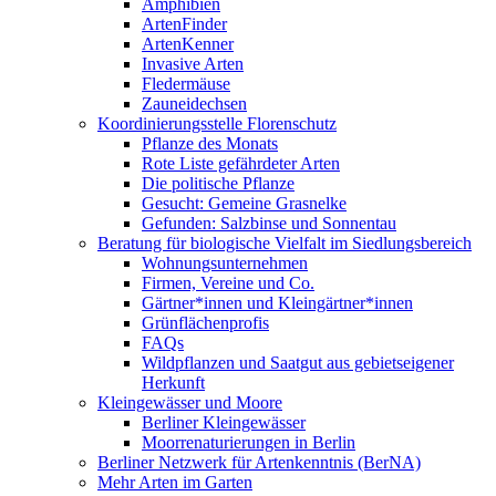
Amphibien
ArtenFinder
ArtenKenner
Invasive Arten
Fledermäuse
Zauneidechsen
Koordinierungsstelle Florenschutz
Pflanze des Monats
Rote Liste gefährdeter Arten
Die politische Pflanze
Gesucht: Gemeine Grasnelke
Gefunden: Salzbinse und Sonnentau
Beratung für biologische Vielfalt im Siedlungsbereich
Wohnungsunternehmen
Firmen, Vereine und Co.
Gärtner*innen und Kleingärtner*innen
Grünflächenprofis
FAQs
Wildpflanzen und Saatgut aus gebietseigener
Herkunft
Kleingewässer und Moore
Berliner Kleingewässer
Moorrenaturierungen in Berlin
Berliner Netzwerk für Artenkenntnis (BerNA)
Mehr Arten im Garten