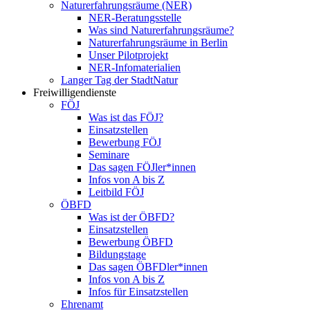
Naturerfahrungsräume (NER)
NER-Beratungsstelle
Was sind Naturerfahrungsräume?
Naturerfahrungsräume in Berlin
Unser Pilotprojekt
NER-Infomaterialien
Langer Tag der StadtNatur
Freiwilligendienste
FÖJ
Was ist das FÖJ?
Einsatzstellen
Bewerbung FÖJ
Seminare
Das sagen FÖJler*innen
Infos von A bis Z
Leitbild FÖJ
ÖBFD
Was ist der ÖBFD?
Einsatzstellen
Bewerbung ÖBFD
Bildungstage
Das sagen ÖBFDler*innen
Infos von A bis Z
Infos für Einsatzstellen
Ehrenamt