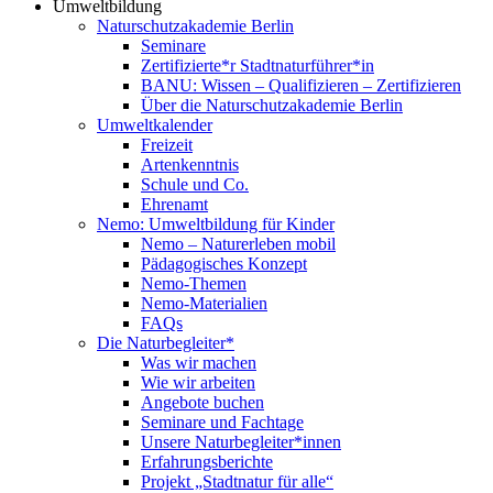
Umweltbildung
Naturschutzakademie Berlin
Seminare
Zertifizierte*r Stadtnaturführer*in
BANU: Wissen – Qualifizieren – Zertifizieren
Über die Naturschutzakademie Berlin
Umweltkalender
Freizeit
Artenkenntnis
Schule und Co.
Ehrenamt
Nemo: Umweltbildung für Kinder
Nemo – Naturerleben mobil
Pädagogisches Konzept
Nemo-Themen
Nemo-Materialien
FAQs
Die Naturbegleiter*
Was wir machen
Wie wir arbeiten
Angebote buchen
Seminare und Fachtage
Unsere Naturbegleiter*innen
Erfahrungsberichte
Projekt „Stadtnatur für alle“