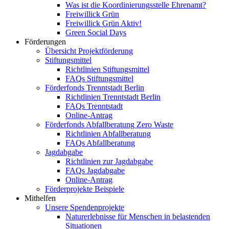
Was ist die Koordinierungsstelle Ehrenamt?
Freiwillick Grün
Freiwillick Grün Aktiv!
Green Social Days
Förderungen
Übersicht Projektförderung
Stiftungsmittel
Richtlinien Stiftungsmittel
FAQs Stiftungsmittel
Förderfonds Trenntstadt Berlin
Richtlinien Trenntstadt Berlin
FAQs Trenntstadt
Online-Antrag
Förderfonds Abfallberatung Zero Waste
Richtlinien Abfallberatung
FAQs Abfallberatung
Jagdabgabe
Richtlinien zur Jagdabgabe
FAQs Jagdabgabe
Online-Antrag
Förderprojekte Beispiele
Mithelfen
Unsere Spendenprojekte
Naturerlebnisse für Menschen in belastenden
Situationen