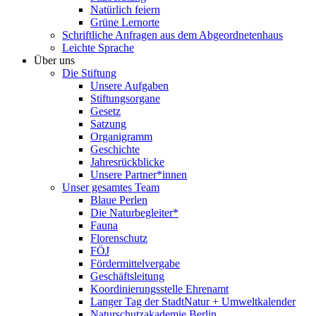
Natürlich feiern
Grüne Lernorte
Schriftliche Anfragen aus dem Abgeordnetenhaus
Leichte Sprache
Über uns
Die Stiftung
Unsere Aufgaben
Stiftungsorgane
Gesetz
Satzung
Organigramm
Geschichte
Jahresrückblicke
Unsere Partner*innen
Unser gesamtes Team
Blaue Perlen
Die Naturbegleiter*
Fauna
Florenschutz
FÖJ
Fördermittelvergabe
Geschäftsleitung
Koordinierungsstelle Ehrenamt
Langer Tag der StadtNatur + Umweltkalender
Naturschutzakademie Berlin