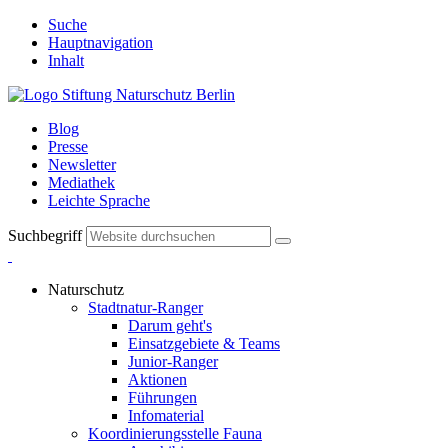
Suche
Hauptnavigation
Inhalt
Blog
Presse
Newsletter
Mediathek
Leichte Sprache
Suchbegriff
Naturschutz
Stadtnatur-Ranger
Darum geht's
Einsatzgebiete & Teams
Junior-Ranger
Aktionen
Führungen
Infomaterial
Koordinierungsstelle Fauna