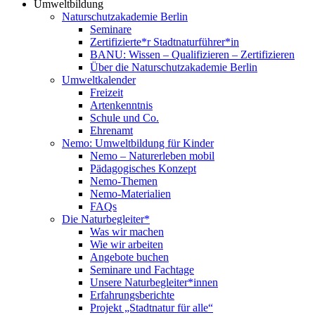
Umweltbildung
Naturschutzakademie Berlin
Seminare
Zertifizierte*r Stadtnaturführer*in
BANU: Wissen – Qualifizieren – Zertifizieren
Über die Naturschutzakademie Berlin
Umweltkalender
Freizeit
Artenkenntnis
Schule und Co.
Ehrenamt
Nemo: Umweltbildung für Kinder
Nemo – Naturerleben mobil
Pädagogisches Konzept
Nemo-Themen
Nemo-Materialien
FAQs
Die Naturbegleiter*
Was wir machen
Wie wir arbeiten
Angebote buchen
Seminare und Fachtage
Unsere Naturbegleiter*innen
Erfahrungsberichte
Projekt „Stadtnatur für alle“