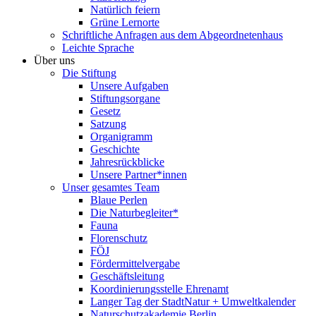
Natürlich feiern
Grüne Lernorte
Schriftliche Anfragen aus dem Abgeordnetenhaus
Leichte Sprache
Über uns
Die Stiftung
Unsere Aufgaben
Stiftungsorgane
Gesetz
Satzung
Organigramm
Geschichte
Jahresrückblicke
Unsere Partner*innen
Unser gesamtes Team
Blaue Perlen
Die Naturbegleiter*
Fauna
Florenschutz
FÖJ
Fördermittelvergabe
Geschäftsleitung
Koordinierungsstelle Ehrenamt
Langer Tag der StadtNatur + Umweltkalender
Naturschutzakademie Berlin