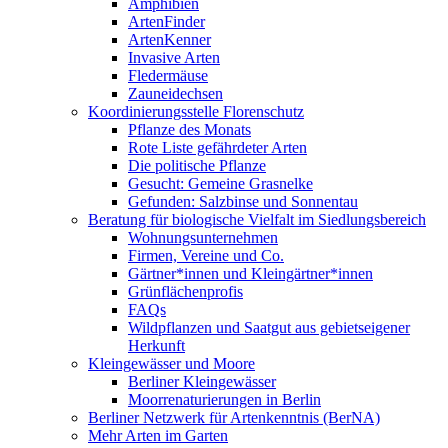
Amphibien
ArtenFinder
ArtenKenner
Invasive Arten
Fledermäuse
Zauneidechsen
Koordinierungsstelle Florenschutz
Pflanze des Monats
Rote Liste gefährdeter Arten
Die politische Pflanze
Gesucht: Gemeine Grasnelke
Gefunden: Salzbinse und Sonnentau
Beratung für biologische Vielfalt im Siedlungsbereich
Wohnungsunternehmen
Firmen, Vereine und Co.
Gärtner*innen und Kleingärtner*innen
Grünflächenprofis
FAQs
Wildpflanzen und Saatgut aus gebietseigener
Herkunft
Kleingewässer und Moore
Berliner Kleingewässer
Moorrenaturierungen in Berlin
Berliner Netzwerk für Artenkenntnis (BerNA)
Mehr Arten im Garten