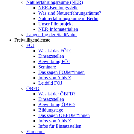
Naturerfahrungsräume (NER)
NER-Beratungsstelle
Was sind Naturerfahrungsräume?
Naturerfahrungsräume in Berlin
Unser Pilotprojekt
NER-Infomaterialien
Langer Tag der StadtNatur
Freiwilligendienste
FÖJ
Was ist das FÖJ?
Einsatzstellen
Bewerbung FÖJ
Seminare
Das sagen FÖJler*innen
Infos von A bis Z
Leitbild FÖJ
ÖBFD
Was ist der ÖBFD?
Einsatzstellen
Bewerbung ÖBFD
Bildungstage
Das sagen ÖBFDler*innen
Infos von A bis Z
Infos für Einsatzstellen
Ehrenamt