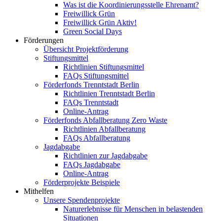
Was ist die Koordinierungsstelle Ehrenamt?
Freiwillick Grün
Freiwillick Grün Aktiv!
Green Social Days
Förderungen
Übersicht Projektförderung
Stiftungsmittel
Richtlinien Stiftungsmittel
FAQs Stiftungsmittel
Förderfonds Trenntstadt Berlin
Richtlinien Trenntstadt Berlin
FAQs Trenntstadt
Online-Antrag
Förderfonds Abfallberatung Zero Waste
Richtlinien Abfallberatung
FAQs Abfallberatung
Jagdabgabe
Richtlinien zur Jagdabgabe
FAQs Jagdabgabe
Online-Antrag
Förderprojekte Beispiele
Mithelfen
Unsere Spendenprojekte
Naturerlebnisse für Menschen in belastenden
Situationen