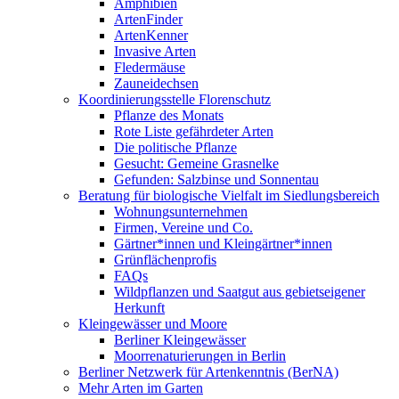
Amphibien
ArtenFinder
ArtenKenner
Invasive Arten
Fledermäuse
Zauneidechsen
Koordinierungsstelle Florenschutz
Pflanze des Monats
Rote Liste gefährdeter Arten
Die politische Pflanze
Gesucht: Gemeine Grasnelke
Gefunden: Salzbinse und Sonnentau
Beratung für biologische Vielfalt im Siedlungsbereich
Wohnungsunternehmen
Firmen, Vereine und Co.
Gärtner*innen und Kleingärtner*innen
Grünflächenprofis
FAQs
Wildpflanzen und Saatgut aus gebietseigener
Herkunft
Kleingewässer und Moore
Berliner Kleingewässer
Moorrenaturierungen in Berlin
Berliner Netzwerk für Artenkenntnis (BerNA)
Mehr Arten im Garten