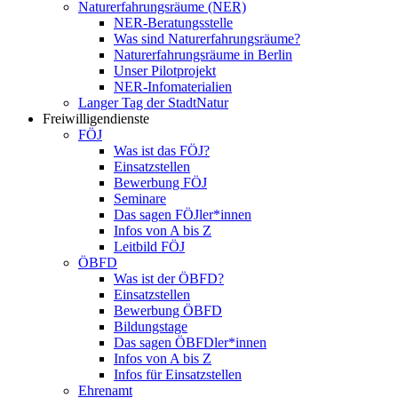
Naturerfahrungsräume (NER)
NER-Beratungsstelle
Was sind Naturerfahrungsräume?
Naturerfahrungsräume in Berlin
Unser Pilotprojekt
NER-Infomaterialien
Langer Tag der StadtNatur
Freiwilligendienste
FÖJ
Was ist das FÖJ?
Einsatzstellen
Bewerbung FÖJ
Seminare
Das sagen FÖJler*innen
Infos von A bis Z
Leitbild FÖJ
ÖBFD
Was ist der ÖBFD?
Einsatzstellen
Bewerbung ÖBFD
Bildungstage
Das sagen ÖBFDler*innen
Infos von A bis Z
Infos für Einsatzstellen
Ehrenamt