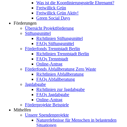
Was ist die Koordinierungsstelle Ehrenamt?
Freiwillick Grün
Freiwillick Grün Aktiv!
Green Social Days
Förderungen
Übersicht Projektförderung
Stiftungsmittel
Richtlinien Stiftungsmittel
FAQs Stiftungsmittel
Förderfonds Trenntstadt Berlin
Richtlinien Trenntstadt Berlin
FAQs Trenntstadt
Online-Antrag
Förderfonds Abfallberatung Zero Waste
Richtlinien Abfallberatung
FAQs Abfallberatung
Jagdabgabe
Richtlinien zur Jagdabgabe
FAQs Jagdabgabe
Online-Antrag
Förderprojekte Beispiele
Mithelfen
Unsere Spendenprojekte
Naturerlebnisse für Menschen in belastenden
Situationen