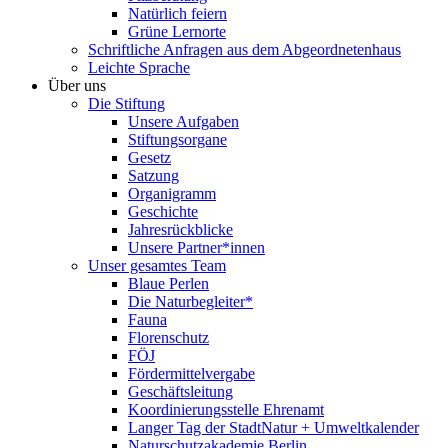
Natürlich feiern
Grüne Lernorte
Schriftliche Anfragen aus dem Abgeordnetenhaus
Leichte Sprache
Über uns
Die Stiftung
Unsere Aufgaben
Stiftungsorgane
Gesetz
Satzung
Organigramm
Geschichte
Jahresrückblicke
Unsere Partner*innen
Unser gesamtes Team
Blaue Perlen
Die Naturbegleiter*
Fauna
Florenschutz
FÖJ
Fördermittelvergabe
Geschäftsleitung
Koordinierungsstelle Ehrenamt
Langer Tag der StadtNatur + Umweltkalender
Naturschutzakademie Berlin