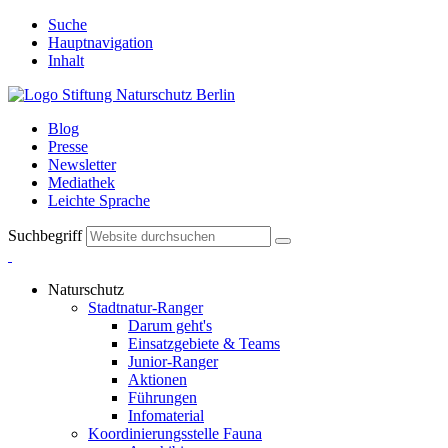
Suche
Hauptnavigation
Inhalt
Blog
Presse
Newsletter
Mediathek
Leichte Sprache
Suchbegriff
Naturschutz
Stadtnatur-Ranger
Darum geht's
Einsatzgebiete & Teams
Junior-Ranger
Aktionen
Führungen
Infomaterial
Koordinierungsstelle Fauna