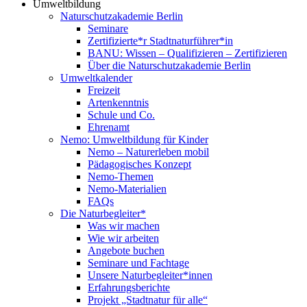
Umweltbildung
Naturschutzakademie Berlin
Seminare
Zertifizierte*r Stadtnaturführer*in
BANU: Wissen – Qualifizieren – Zertifizieren
Über die Naturschutzakademie Berlin
Umweltkalender
Freizeit
Artenkenntnis
Schule und Co.
Ehrenamt
Nemo: Umweltbildung für Kinder
Nemo – Naturerleben mobil
Pädagogisches Konzept
Nemo-Themen
Nemo-Materialien
FAQs
Die Naturbegleiter*
Was wir machen
Wie wir arbeiten
Angebote buchen
Seminare und Fachtage
Unsere Naturbegleiter*innen
Erfahrungsberichte
Projekt „Stadtnatur für alle“